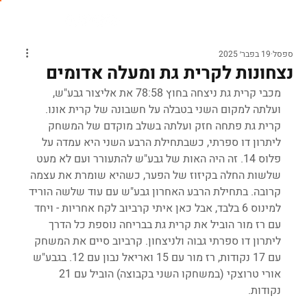
ספסל
19 בפבר׳ 2025
נצחונות לקרית גת ומעלה אדומים
מכבי קרית גת ניצחה בחוץ 78:58 את אליצור גבע"ש, 
ועלתה למקום השני בטבלה על חשבונה של קרית אונו. 
קרית גת פתחה חזק ועלתה בשלב מוקדם של המשחק 
ליתרון דו ספרתי, כשבתחילת הרבע השני היא עמדה על 
פלוס 14. זה היה האות של גבע"ש להתעורר ועם לא מעט 
שלשות החלה בקיזוז של הפער, כשהיא שומרת את עצמה 
קרובה. בתחילת הרבע האחרון גבע"ש עם עוד שלשה הוריד 
למינוס 6 בלבד, אבל כאן איתי קרביוב לקח אחריות - ויחד 
עם רז מור הוביל את קרית גת בבריחה נוספת כל הדרך 
ליתרון דו ספרתי גבוה ולניצחון. קרביוב סיים את המשחק 
עם 17 נקודות, רז מור עם 15 ואריאל נבון עם 12. בגבע"ש 
אורי טרוצקי (במשחקו השני בקבוצה) הוביל עם 21 
נקודות.