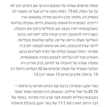
מעלה אדומים שמרה על המקום הרביעי עם ניצחון חוץ לא 
קל על רמלה, 75:65. רמלה נתנה פיייט אבל זה כאמור לא 
הספיק לה, ולאחר מכן היא גם נפרדה ממאמנה ארז 
רייכרט. המחצית הראשונה במשחק הייתה שקולה במיוחד 
כשהקבוצות ייצרו בקצב טוב והחליפו בינהן את ההובלה, 
כשבירידה להפסקה יתרון נקודה בלבד לאורחת. ברבע 
השלישי מעלה הייתה עדיפה, קלעה שלשות והצליחה 
לייצר עצירות בהגנה, ואט אט פתחה לעצמה יתרון דו 
ספרתי. רמלה עשתה קולות של חזרה לעניינים ברבע 
האחרון אבל לא הצליחה לצמצם בצורה משמעותית, 
ומעלה שמרה על ההובלה עד לסיום. ברק אוריון היה 
הקלעי המוביל של מעלה אדומים עם 20 נקודות, דניאל רון 
15. ברמלה אלון קרמרמן 15 ועומר כהן 12.
באר יעקב המשיכה ברצף עם ניצחון חמישי ברציפות – 
85:76 על חבל איילות. המשחק היה הפכפך מאוד ושתי 
הקבוצות הצליחו לפתוח פער סביב הדו ספרתי. בסופו של 
דבר הייתה זאת ריצת 11-1 של באר יעקב בהובלת תיאודור 