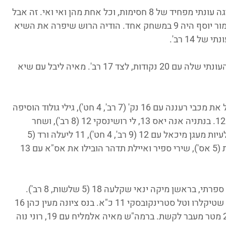
* מאיה שרביט מאליצור חולון רשמה שיא ליגה עונתי מפחיד של 8 חסימות, וכל אחת מהן ואי ואי. זה אבל 
לא שיא כל הזמנים שכן שנה שעברה להדר מור יוסף היה 9 במשחק אחד. הודיה הרוש שיפרה את השיא 
* ליה ברנשטיין מהוד"ש השוותה את השיא העונתי שלה עם 20 נקודות, לצד 17 רב'. מאיה ליבל עם שיא 
* אוסף מספרים יפים לסיום: דנה פוקס הוביל את מכבי רעננה עם 16 נק' (7 רב', 4 חט'), גילי גולוד הוסיפה 
13 (5 רב', 6 חט', 5/7 ל-2), ואיילה שיינדורף 12. בנתניה אנה יאס 13, לי רושינסקי 12 (8 רב'), ושחר 
פרולה 10 (7 רב'). גיאלי דבורי הובילה את קלעיות מעגן מיכאל עם 12 (9 רב', 4 חט'), 11 ליעלה ורד (5 
רב'). יובל בן אבו בחולון גם היא עם 16 נקודות (5 אס'), שירי ספיר ואיילת תדהר הובילו את אס"א עם 13 
5 שחקניות בראשל"צ סיימו את המשחק בדו ספרתי, בראשן מיקה ינאי שקלעה 18 (5 שלשות, 8 רב'). 
לינוי רביע 16 (8 רב'), מאיה קארש 14, רוטם שטיקלרו וטל סטרינקובסקי 11 כ"א. בנס ציונה מעין כהן 16 
ואיילה רובין 14, כולל השלשה הקבועה של 2 מטר מעבר לקשת. ברמה"ש מאיה אלמליח עם 19, רוני נוה 