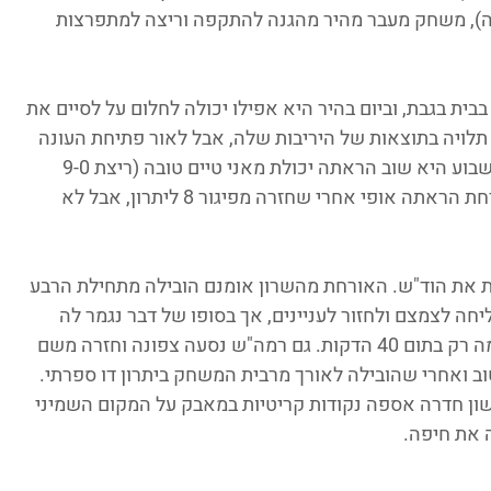
ת חטיפות (10 יותר מנתניה), משחק מעבר מהיר מהגנה להתקפה וריצה למתפרצות 
ון 5 ברציפות אצלה בבית בגבת, וביום בהיר היא אפילו יכולה לחלום על לסיים את 
ם תלויה בתוצאות של היריבות שלה, אבל לאור פתיחת העונה 
הקשה זה סיום טוב מאוד לסיבוב הראשון. השבוע היא שוב הראתה יכולת מאני טיים טובה (ריצת 9-0 
בדקות האחרונות) כשניצחה את חולון. האורחת הראתה אופי אחרי שחזרה מפיגור 8 ליתרון, אבל לא 
ת את הוד"ש. האורחת מהשרון אומנם הובילה מתחילת הרבע 
ה לצמצם ולחזור לעניינים, אך בסופו של דבר נגמר לה 
הכח והריצה האחרונה של הוד"ש גם הסתיימה רק בתום 40 הדקות. גם רמה"ש נסעה צפונה וחזרה משם 
וב ואחרי שהובילה לאורך מרבית המשחק ביתרון דו ספרתי. 
שון חדרה אספה נקודות קריטיות במאבק על המקום השמיני 
 את חיפה.