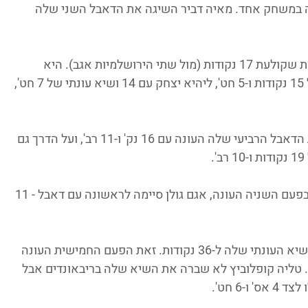
נה בנערות עם 20 נק' ומעלה במשחק אחד. מאיה דביר השיגה את הדאבל השני שלה 
* שקד אסייג ממכבי חדרה שבוע שני ברציפות שקולעת 17 נקודות (מול שתי הירושלמיות אגב). היא 
הוסיפה גם 9 רב'. גל סימון עם שיא עונתי של 15 נקודות ו-5 חט', ליהיא יצחק עם 14 ושיא עונתי של 7 חט', 
* נועה גגולה מהפועל לב ירושלים רשמה את הדאבל הרביעי שלה העונה עם 16 נק' ו-11 רב', ועל הדרך גם 
* יובל יפרח ממכבי חיפה מסרה 7 אסיסטים בפעם השניה העונה, אגם גולן סיימה לראשונה עם דאבל - 11 
* יולי טל מהפועל עמק יזרעאל שיפרה את השיא העונתי שלה ל-36 נקודות. זאת הפעם החמישית העונה 
ולעת 30 ויותר, והיא גם מסרה 5 אס'. טליה קופלוביץ לא שברה את השיא שלה בריבאונדים אבל 