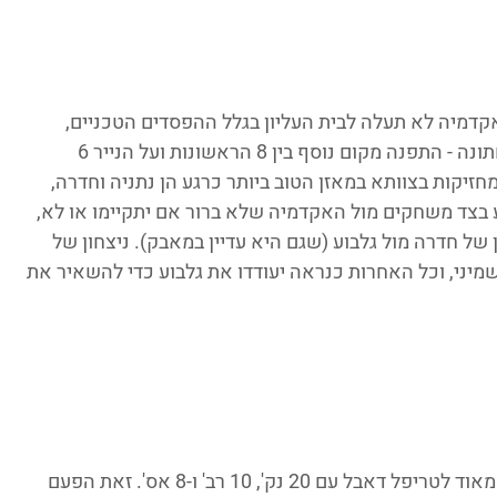
קדמיה לא תעלה לבית העליון בגלל ההפסדים הטכניים, 
ונראה שעכשיו זה קרוב מתמיד. בשורה התחתונה - התפנה מקום נוסף בין 8 הראשונות ועל הנייר 6 
חזיקות בצוותא במאזן הטוב ביותר כרגע הן נתניה וחדרה, 
בצד משחקים מול האקדמיה שלא ברור אם יתקיימו או לא, 
ל חדרה מול גלבוע (שגם היא עדיין במאבק). ניצחון של 
 ב-100% את המקום השמיני, וכל האחרות כנראה יעודדו את גלבוע כדי להשאיר את 
* איילה אורן מעירוני נס ציונה הייתה קרובה מאוד לטריפל דאבל עם 20 נק', 10 רב' ו-8 אס'. זאת הפעם 