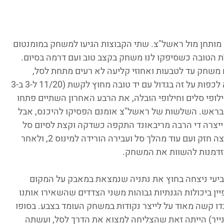
מותחן מול ראשל"צ. שתי הקבוצות הגיעו למשחק במומנטום 
ולת הטובה כשסיפקו לנו משחק בקצב טוב ועם דרמה בסיום. 
ם משחק עד לטבעות ואחוזי קליעה לא רעים מתחת לסל, 
כשראשל"צ בדקות בהן לא פגעה בצבע ידעה לכפות על זה בגדול עם יד טובה מחוץ לקשת (11/20 ל-3 ב-3 
 אחרי 3/4 משחק של חילופי סלים וחילופי הובלה, את הרבע האחרון השתיים פתחו 
ש בראש. השלשות של ראשל"צ אומנם הפסיקו להיכנס, אבל 
ה ייצרה די הרבה מריבאונד התקפה כשדקה וקצת לסיום סל 
נוסף כזה העלה אותה ליתרון 7. ראשל"צ לחצה חזק ועם עוד מהלך סל ועבירה הורידה למינוס 2, ולאחר 
זדמנות להשוות את המשחק.
יעי ניצחה בחוץ את נתניה שנמצאת במאבק על המקום 
ן ביכולות הגנתיות גבוהות משני הצדדים שהשאירו אותנו 
דו קשה מאוד על לייצר נקודות במשחק העומד בצבע. בסופו 
ייר) הייתה זאת שהצליחה למצוא את הדרך לסל, ועשתה 