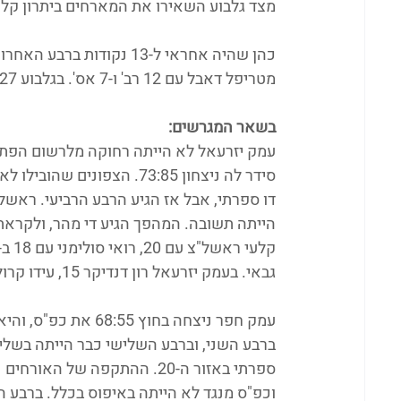
מצד גלבוע השאירו את המארחים ביתרון קל והסיום 
מטריפל דאבל עם 12 רב' ו-7 אס'. בגלבוע 27 לאמיתי עזריאל, מתן שטרייט עם 17.
בשאר המגרשים:
הייתה תשובה. המהפך הגיע די מהר, ולקראת 
גבאי. בעמק יזרעאל רון דנדיקר 15, עידו קרולקר עם 5 חסימות.
עמק חפר ניצחה בחוץ
וכפ"ס מנגד לא הייתה באיפוס בכלל. ברבע 