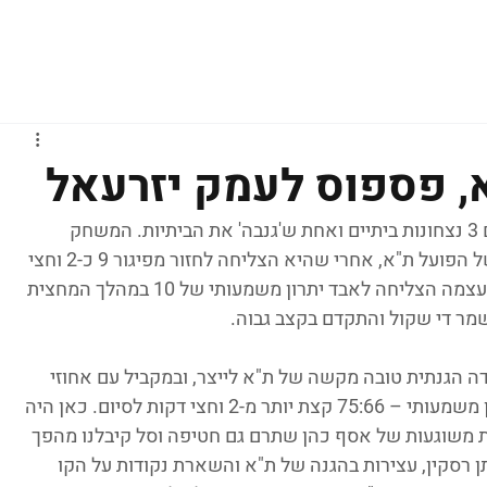
גברים
נשים
נוער
נבחרות
ליגות אירופיות
א, פספוס לעמק יזרעאל
שלב רבע גמר הפלייאוף בנוער יצא לדרך, עם 3 נצחונות ביתיים ואחת ש'גנבה' את הביתיות. המשחק 
המרכזי של הסיבוב הביא לנו ניצחון 77:81 של הפועל ת"א, אחרי שהיא הצליחה לחזור מפיגור 9 כ-2 וחצי 
דקות לסיום מול גלבוע מענייות. ת"א גם היא עצמה הצליחה לאבד יתרון משמעותי של 10 במהלך המחצית 
ר די שקול והתקדם בקצב גבוה.
ה הגנתית טובה מקשה של ת"א לייצר, ובמקביל עם אחוזי 
קליעה לא רעים פותחת לעצמה אט אט יתרון משמעותי – 75:66 קצת יותר מ-2 וחצי דקות לסיום. כאן היה 
 משוגעות של אסף כהן שתרם גם חטיפה וסל קיבלנו מהפך 
ן רסקין, עצירות בהגנה של ת"א והשארת נקודות על הקו 