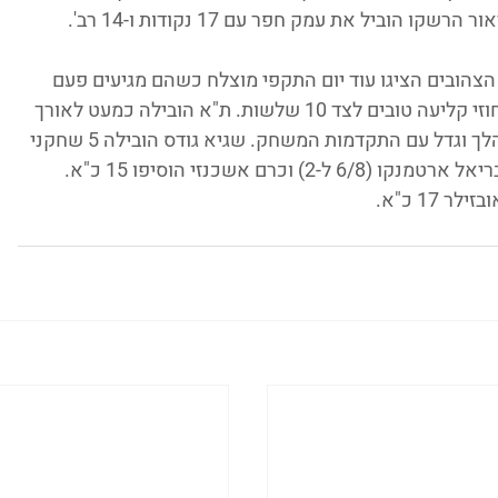
 הוביל את עמק חפר עם 17 נקודות ו-14 רב'.
ית 75:104 את הרצליה. הצהובים הציגו עוד יום התקפי מוצלח כשהם מגיעים פעם 
אחר פעם לצבע ולטבעת, ורושמים שם גם אחוזי קליעה טובים לצד 10 שלשות. ת"א הובילה כמעט לאורך 
כל המשחק, ומהרבע השני גם בדו ספרתי שהלך וגדל עם התקדמות המשחק. שגיא גודס הובילה 5 שחקני 
בדו ספרתי עם 20 נקודות (8/13 מהשדה), גבריאל ארטמנקו (6/8 ל-2) וכרם אשכנזי הוסיפו 15 כ"א. 