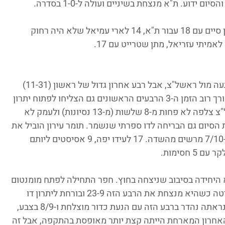
ידוע. ת"א מנצחת בשיניים ועולה ל-1-0 בסדרה.
כהן שהיה אחראי ל-13 נקודות ברבע האחרון סיים עם 18 עבור ת"א, 14 לארי עמיאל שלא היה רחוק 
עמק יזרעאל לא הייתה רחוקה מלרשום הפתעה מול ראשל"צ, אבל רבע אחרון גדול של ראשון (11-31) 
סידר לה ניצחון 73:85. הצפונים שהובילו לאורך רוב הזמן ה-3 הרבעים הראשונים גם הצליחו לפתוח יתרון 
דו ספרתי, אבל אז הגיע הרבע הרביעי. ראשל"צ צלפה לא פחות מ-8 שלשות (מ-13 נסיונות) ולעמק לא 
הסיום גם הבריחה לדו ספרתי שנשמר. תומר עירון הוביל את 
קלעי ראשל"צ עם 20, רואי סולימני עם 18 ב-7/10 מרשים מהשדה. 17 לעידו יפה, 9 אסיסטים ליותם 
 68:55 את כפ"ס, והיא היחידה בסיבוב שניצחה בחוץ. חפר התחילה לפתח מומנטום 
ברבע השני, וברבע השלישי כבר הייתה בשליטה כשהיא מנצחת את הרבע הזה 23-9 ובורחת ליתרון דו 
ספרתי באזור ה-20. ההתקפה של האורחים נראתה נהדר ברבע הזה עם הנעת כדור מוצלחת ו-8/9 בצבע, 
האחרון המארחת הייתה קצת יותר מאופסת בהתקפה, אבל זה 