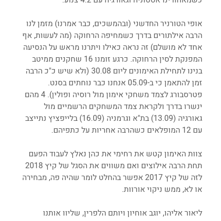
אופי הטורניר החדשני (ובהמשכים, כבר אמרנו) מזמן לנו 
הרבה אילתורים בדרך כשמחיפה הרחוקה (מה לעשות, אף 
אחד לא מושלם) זה נראה כאילו ויתרנו מראש על הנסיעה 
המפנקת לסין הרחוקה. כרגע זומנו 16 שחקנים ממיטב 
בנינו לתחילת האימונים ליום 30.08 (ולא שיש כ"כ הרבה 
זמן להתאמן כי ב-05.09 אנחנו כבר נוחתים בסנט. 
פטרסבורג לצמד משחקי אימון מול רוסיה ופולין). 4 מהם 
ינשרו בדרך ולקראת צמד המשחקים הרשמיים מול 
גאורגיה (13.09) בת"א וגרמניה (16.09) בלייפציץ נתייצב 
עם 12 המופלאים כשהרבה אחריות על כתפיהם.
צוות האימון קטש את רחימי את כהן נאלץ לעבוד הפעם 
תחת הרבה אילוצים ואם משווים את הסגל של קיץ 2018 
לזה של קיץ 2017 אפשר בהחלט לומר שהיה פה, מבחירה 
או לא, ממש ניקוי אורוות.
ליאור אליהו, יוגב אוחיון ויותם הלפרין, שליוו אותנו 