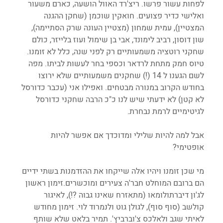
לפחות עשור פרשו. ריצ'רד האוול הושעה, כארם משעור 
ואלישי כדיר פצועים. חואקין שוכמן (שחקן ההגנה 
המצטיין), עמית שמחון (מצטיין העונה שרק הסתיימה), 
שון דוסון, רביב לימונד, אבי בן שימול ועוז בלייזר, כולם 
שחקני רוטציה משמעותיים רק לפני שנה, כלל לא זומנו. 
טיוס חמק מתחת לרדאר וכספי בחר לעשות לביתו. מפה 
לשם הגענו ל 14 (!) שחקנים משמעותיים שלא ירוצו 
בחודש הקרוב במנורה מבטחים. ואפילו אני (עכבר כדורסל 
לא קטן) לא ידעתי שיש לנו כ"כ הרבה שחקני כדורסל 
לגיטימיים לרמת נבחרת.
אבל למה להיות שלילי ומדוכדך אם אפשר להיות 
אופטימי?
מי שכן זומנו ויהיו אלה שייקחו את ההזדמנות בשתי ידיים 
הם ברובם המוחלט חבר'ה צעירים ומוכשרים.זימון ראשון 
לג'ון דיברתולומאו (מתאזרח שאינו גבוה ?!), לאיגור 
קולשב (סוף סוף), לגולן גוט ולנמרוד לוי. זימון מחודש 
לאיתי שגב ולאלכס צ'וברביץ'. תמיר בלאט שלא שותף 