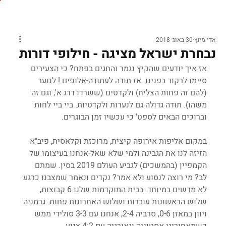
אדי מינץ
30 באוג׳ 2018
נבחרת ישראל מציגה - חילופי דורות
אז איך יודעים שהקיץ נגמר והחגים בפתח? כי הצעירים 
סיימו לרקוד בפנינו. אז תודה לעתודה-אלופים ! לנוער 
(להם זה פחות הצליח) ולקדטים (ששרדו דרג א', וגם זה 
משהו). תודה גדולה גם לנערות ולקדטיות. ביי ביי לחות 
וברוכים הבאים לספט' כי עכשיו זמן הבוגרים.
במקום אליפות אירופה קיצית, מרוכזת וקלאסית, פיב"א 
הזיזה לנו את הגבינה ולמי שלא שאל-אנחנו בעיצומו של 
הקמפיין (בהמשכים) לגביע העולם 2019 בסין. שמתם 
לב? מי רוצה לנסוע ולא אמר? נקדים ונאמר שמצבנו כרגע 
לא מרשים במיוחד. בבית המוקדמות שלנו 6 קבוצות, 
שלוש הראשונות עוברות ושלוש האחרונות פחות. גרמניה 
ויוון במאזן 0-6, סרביה 2-4, אנחנו עם 3-3 סולידי ממש 
כשמאחורינו אסטוניה וגאורגיה עם 4:2 צנוע.   