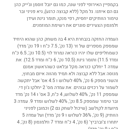
בקמפיין האירופי לפני שנה, כמו גם יובל זוסמן וג'ייק כהן 
גם הם איתנו. גל מקל (ללא קבוצה כרגע), גיא פניני ובר 
טימור הוותיקים יחסית, רפי מנקו, תומר גינת ועידן 
זלמנסון הצעירים סוגרים את רשימת המוזמנים.  
העמדה החזקה בנבחרת היא 4 בה משחק כהן שהוא היחיד 
שמספק מספרים של זר (13 נק', 7.5 כ"ח ו 19 נק' מדד) 
כשמחליפים שלו יהיו כנראה נמרוד לוי (10.5 נק', 6.5 כ"ח 
ומדד 11.5) ותומר גינת (10.5 נק', 6 כ"ח ומדד 12.5). את 
עמדה 1 יחלקו כנראה מקל ובלאט כשהראשון אמנם 
מנוסה אבל ללא קבוצה ולא תמיד מהווה איום מבחוץ, 
והשני מספק 6 נק', 40% לשלוש ו 4.5 אס' אבל יתקשה 
לשמור על רכזים גבוהים. את עמדה מס' 2 יחלקו ג'ון די. 
שמספק 11 נק', 40% לשלוש, 4 כ"ח, 3 אס' ו 14 נק' מדד 
ובר טימור שמספק 8.5 נק', 40% לשלוש ומדד 9. עמדה 3 
מיועדת לקולשב (שיכול לשחק גם 2) וכמובן לפניני 
הוותיק (9 נק', 36% לשלוש ו 9 נק' מדד) ועל עמדה 5 
יתחרו צ'וברביץ' (6 נק', 4 כ"ח ומדד 7 וזלמנסון (8 נק', 4 
כ"ח ו 9 נק' מדד).