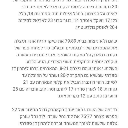
30 נקודות הצליחה למזער נזקים אבל לא מספיק כדי 
לאיים על הניצחון. בחבל איילות תום ספיר עם 18, הלל 
בלו 17 ושקד אוסקר 14. בגזר סרני 23 לאריאל לפידות 
ו-20 לאופק גולדשטיין.
שהם ת"א ניצחה בבית 79:89 את שיקו קרית אונו, וניצלה 
את ההפסדים של ר"גבעתיים וגבע"ש כדי לפתוח פער של 
נקודה במאבק על המקום השמיני. אחרי מחצית ראשונה 
שקולה יחסית והתקפית משני הצדדים, הגיע הרבע 
השלישי אותו שהם ניצחה 8-21. המארחים ברחו ליתרון דו 
ספרתי שבשיא גם התקרב ל-20 ושמר על ההובלה עד 
לסיום. רועי רוזנברג הוביל את קלעי המארחת עם 21 
נקודות, 18 לאורן סהר ו-17 ליותם וסר. יוגב עובדיה עם 25 
ורועי בן כוכב עם 12 בקרית אונו.
בדרמה של השבוע באר יעקב בקאמבק גדול מפיגור של 22 
הפרש ניצחה 75:77 את לוד נחל שורק. לוד נחל שורק 
צלפה שלשות לאורך המשחק וברחה ליתרון דו ספרתי 