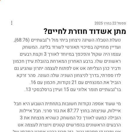
ספסל
22 במרץ 2025
מתן אשדוד חוזרת לחיים?
נועלת הטבלה השיגה ניצחון ביתי מול ר"גבעתיים (68:76), 
ועדיין מחזיקה בסיכוי תאורטי לשרוד בליגה. המשחק 
עצמו היה שקול והפכפך במיוחד לאורך 3 וקצת רבעים 
ראשונים שלו. ברבע האחרון המארחת בהובלת עידן חכמון 
ודביר כהן הצליחה אט אט לפתוח לעצמה יתרון שהגיע גם 
לדו ספרתי, בדרך לניצחון השניה שלה העונה. סהר זרקא 
הוביל את המנצחים עם 21 נקודות, חכמון עם 16. 
בר"גבעתיים תומר אלוני עם 15 ועידן ברסלבסקי 13.
מי שעוד אספה נקודות חשובות בתחתית השבוע היא חבל 
איילות, שניצחה בחוץ 87:77 את גזר סרני. חבל איילות 
הובילה כמעט לאורך כל המשחק כשהיא מנצחת את 3 
הרבעים הראשונים בהפרשים קטנים ויוצרת לעצמה אט 
אט יתרון דו ספרתי גבוה. גזר סרני ברבע אחרון התקפי של 