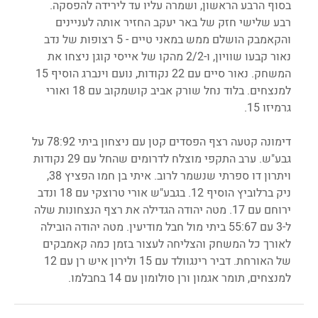
בסוף הרבע הראשון, ושמרה עליו עד לירידה להפסקה. 
רבע שלישי חזק של באר יעקב החזיר אותה לעניינים 
והקאמבק הושלם ממש במאני טיים - 5 רצופות של נדב 
נאור קבעו שוויון, ו-2/2 מהקו של אייסי קוגן ניצחו את 
המשחק. נאור סיים עם 22 נקודות, נועם וינברג הוסיף 15 
למנצחים. בלוד נחל שורק אביב קושמקוב עם 18 ואורי 
גרמיזו 15.
דימונה קטעה רצף הפסדים קטן עם ניצחון ביתי 78:92 על 
גבע"ש. ערב התקפי מוצלח לדרומים שהחל עם 29 נקודות 
ויתרון דו ספרתי שנשמר לרוב. איתי בן חמו הפציץ 38, 
ניק ברלוביץ הוסיף 12. בגבע"ש אורי טרוצקי עם 18 ונדב 
ירוחם עם 17. מטה יהודה הגדילה את רצף הנצחונות שלה 
ל-3 עם 55:67 ביתי מול חבל מודיעין. מטה יהודה הובילה 
לאורך כל המשחק והצליחה לעצור בזמן כמה קאמבקים 
של האורחת. דביר רינגוולד עם 15 ולירון איש רן עם 12 
למנצחים, תומר אגמון ורן סולומון עם 14 בחבלמו.