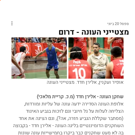
ספסל
20 ביוני
מצטייני העונה - דרום
אופיר ועקנין, אלירן חדד. מצטייני העונה
שחקן העונה - אלירן חדד (מ.כ. קריית מלאכי)
אלופת העונה הסדירה ידעה עונה של עליות ומורדות, 
הצליחה לעלות על גל חיובי וגם לזכות בגביע האיגוד 
(מסתבר שקללת הגביע חזרה, אה?), וגם הציגה את אחד 
השחקנים הדומיננטיים בליגה העונה - אלירן חדד - בקבוצה 
בה לא מעט שחקנים כבר ביקרו בחמישייות עונה שונות 