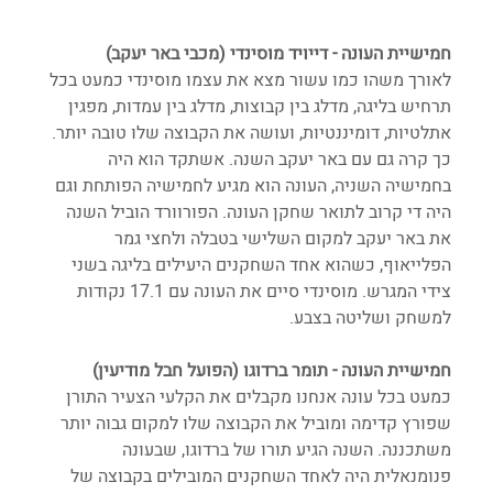
חמישיית העונה - דייויד מוסינדי (מכבי באר יעקב)
לאורך משהו כמו עשור מצא את עצמו מוסינדי כמעט בכל 
תרחיש בליגה, מדלג בין קבוצות, מדלג בין עמדות, מפגין 
אתלטיות, דומיננטיות, ועושה את הקבוצה שלו טובה יותר. 
כך קרה גם עם באר יעקב השנה. אשתקד הוא היה 
בחמישיה השניה, העונה הוא מגיע לחמישיה הפותחת וגם 
היה די קרוב לתואר שחקן העונה. הפורוורד הוביל השנה 
את באר יעקב למקום השלישי בטבלה ולחצי גמר 
הפלייאוף, כשהוא אחד השחקנים היעילים בליגה בשני 
צידי המגרש. מוסינדי סיים את העונה עם 17.1 נקודות 
למשחק ושליטה בצבע.
חמישיית העונה - תומר ברדוגו (הפועל חבל מודיעין)
כמעט בכל עונה אנחנו מקבלים את הקלעי הצעיר התורן 
שפורץ קדימה ומוביל את הקבוצה שלו למקום גבוה יותר 
משתכננה. השנה הגיע תורו של ברדוגו, שבעונה 
פנומנאלית היה לאחד השחקנים המובילים בקבוצה של 