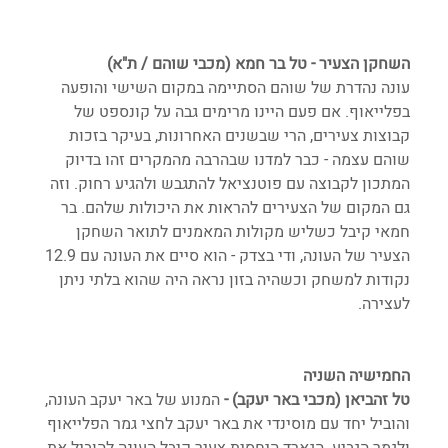
השחקן הצעיר - טל בר חמא (מכבי שוהם / ת"א)
עונה נהדרת של שוהם הסתיימה במקום השישי והופעה 
בפלייאוף. אם פעם היינו מרימים גבה על קונספט של 
קבוצות צעירים, הרי שבשנים האחרונות, בעיקר בזכות 
שוהם עצמה - כבר למדנו שבהרבה מהמקרים זהו בדיוק 
המתכון לקבוצה עם פוטנציאל להתגבש ולהגיע רחוק. וזה 
גם המקום של הצעירים להראות את היכולות שלהם. בר 
חמאי קיבל כשליש מקולות המאמנים לתואר השחקן 
הצעיר של העונה, ודי בצדק - הוא סיים את העונה עם 12.9 
נקודות למשחק וכשהיה בזון נראה היה שהוא בלתי ניתן 
לעצירה.
החמישיה השניה
טל זהביאן (מכבי באר יעקב) - 
המנוע של באר יעקב העונה, 
והוביל יחד עם מוסינדי את באר יעקב לחצי גמר הפלייאוף 