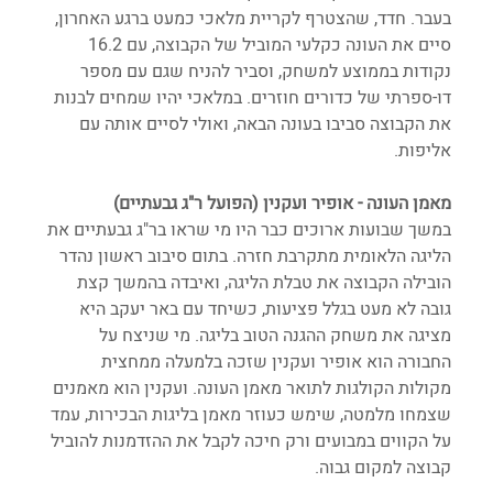
בעבר. חדד, שהצטרף לקריית מלאכי כמעט ברגע האחרון, 
סיים את העונה כקלעי המוביל של הקבוצה, עם 16.2 
נקודות בממוצע למשחק, וסביר להניח שגם עם מספר 
דו-ספרתי של כדורים חוזרים. במלאכי יהיו שמחים לבנות 
את הקבוצה סביבו בעונה הבאה, ואולי לסיים אותה עם 
אליפות.
מאמן העונה - אופיר ועקנין (הפועל ר"ג גבעתיים)
במשך שבועות ארוכים כבר היו מי שראו בר"ג גבעתיים את 
הליגה הלאומית מתקרבת חזרה. בתום סיבוב ראשון נהדר 
הובילה הקבוצה את טבלת הליגה, ואיבדה בהמשך קצת 
גובה לא מעט בגלל פציעות, כשיחד עם באר יעקב היא 
מציגה את משחק ההגנה הטוב בליגה. מי שניצח על 
החבורה הוא אופיר ועקנין שזכה בלמעלה ממחצית 
מקולות הקולגות לתואר מאמן העונה. ועקנין הוא מאמנים 
שצמחו מלמטה, שימש כעוזר מאמן בליגות הבכירות, עמד 
על הקווים במבועים ורק חיכה לקבל את ההזדמנות להוביל 
קבוצה למקום גבוה.