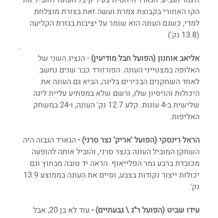
ולגמר הגביע. הגארד היחסית צעיר קיבל העונה להוביל את 
הקו האחורי בקבוצת צמרת ועשה זאת בצורת מוצלחת 
למדי, כשגם העונה הוא שומר על יציבות בגזרת הקליעה 
(13.8 נק')
. 
אליאב אוחנון (הפועל חבל מודיעין)
 - הנציג השני של 
האלופה במצטייני העונה. הפורוורד כבר שנים נחשב 
לאחד השחקנים הבכירים בליגה, הביא גם העונה את 
היכולות והניסיון שלו, ורשם שלא במפתיע עליית ליגה 
שלישית ב-4 עונות. קלע 12.7 נק' העונה, ו-24 במשחק 
האליפות.
הראל רינסקי (הפועל 'אריק' נצר סרני) - 
הגארד הגבוה היה 
השחקן המוביל העונה בנצר סרני, והוביל אותה להופעה 
מכובדת ברבע גמר הפלייאוף. הראה יד טובה מבחוץ וגם 
יכולות ייצור נקודות בצבע, וסיים את העונה בממוצע 13.9 
נק'. 
עידו שביט (הפועל ר"ג \ גבעתיים) - 
עוד לא בן 20, אבל 