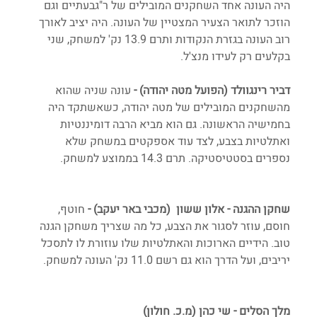
היה העונה אחד השחקנים המובילים של ר"גבעתיים וגם 
הוזכר לתואר הצעיר המצטיין של העונה. היה יציב לאורך 
רוב העונה בגזרת הנקודות ותרם 13.9 נק' למשחק, שני 
בקלעים רק לעידו מנצ'ל. 
דביר רינגוולד (הפועל מטה יהודה) - 
עונה שניה שהוא 
מהשחקנים המובילים של מטה יהודה, כשאשתקד היה 
בחמישיה הראשונה. גם הוא מביא הרבה דומיננטיות 
ואתלטיות בצבע, לצד עוד אספקטים במשחק שלא 
נספרים בסטטיסטיקה. תרם 14.3 בממוצע למשחק. 
שחקן ההגנה - אלון ששון  (מכבי באר יעקב) - 
חוטף, 
חוסם, עוזר לסגור את הצבע, כל מה שצריך משחקן הגנה 
טוב. הידיים הארוכות והאתלטיות שלו עוזורת לו לתסכל 
יריבים, ועל הדרך הוא גם רשם 11.0 נק' העונה למשחק. 
מלך הסלים - שי כהן (מ.כ. חולון)