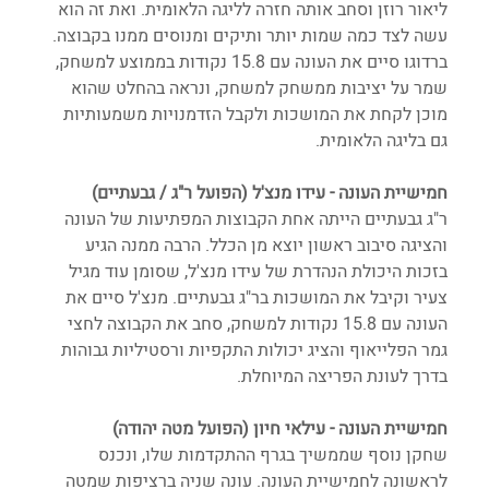
ליאור רוזן וסחב אותה חזרה לליגה הלאומית. ואת זה הוא 
עשה לצד כמה שמות יותר ותיקים ומנוסים ממנו בקבוצה. 
ברדוגו סיים את העונה עם 15.8 נקודות בממוצע למשחק, 
שמר על יציבות ממשחק למשחק, ונראה בהחלט שהוא 
מוכן לקחת את המושכות ולקבל הזדמנויות משמעותיות 
גם בליגה הלאומית.
חמישיית העונה - עידו מנצ'ל (הפועל ר"ג / גבעתיים)
ר"ג גבעתיים הייתה אחת הקבוצות המפתיעות של העונה 
והציגה סיבוב ראשון יוצא מן הכלל. הרבה ממנה הגיע 
בזכות היכולת הנהדרת של עידו מנצ'ל, שסומן עוד מגיל 
צעיר וקיבל את המושכות בר"ג גבעתיים. מנצ'ל סיים את 
העונה עם 15.8 נקודות למשחק, סחב את הקבוצה לחצי 
גמר הפלייאוף והציג יכולות התקפיות ורסטיליות גבוהות 
בדרך לעונת הפריצה המיוחלת.
חמישיית העונה - עילאי חיון (הפועל מטה יהודה)
שחקן נוסף שממשיך בגרף ההתקדמות שלו, ונכנס 
לראשונה לחמישיית העונה. עונה שניה ברציפות שמטה 