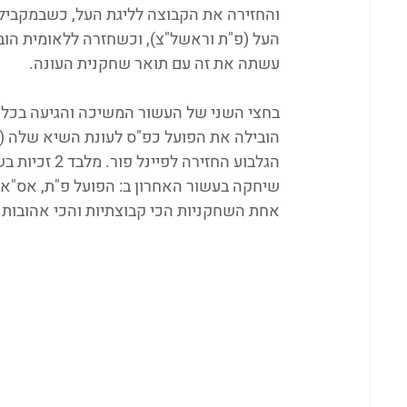
והחזירה את הקבוצה לליגת העל, כשבמקביל 
העל (פ"ת וראשל"צ), וכשחזרה ללאומית הובי
עשתה את זה עם תואר שחקנית העונה.
בחצי השני של העשור המשיכה והגיעה בכל א
הובילה את הפועל כפ"ס לעונת השיא שלה (ול
הגלבוע החזירה לפיינל פור. מלבד 2 זכיות בשחקנית העונה נבחרה עוד פעמיים לחמישיית העונה.
שיחקה בעשור האחרון ב: הפועל פ"ת, אס"א י
אחת השחקניות הכי קבוצתיות והכי אהובות