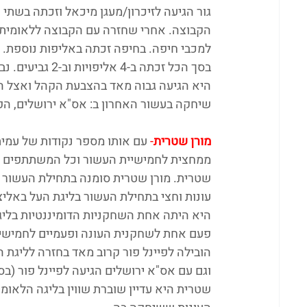
גור הגיעה לזיכרון/מעגן מיכאל וזכתה בשתי 
הקבוצה. אחרי שחזרה עם הקבוצה ללאומית ה
למכבי חיפה. בחיפה זכתה באליפות נוספת.
בסך הכל זכתה ב-4 אליפויות וב-2 גביעים. נבחרה פעם אחת לתגלית העונה ופעם אחת לחמישיית העונה.
היא הגיעה גבוה מאד בהצבעת הקהל ואצל ה
שיחקה בעשור האחרון ב: אס"א ירושלים, הפוע
מורן שטרית
-
 עם אותו מספר נקודות של עמית
ממחצית לחמישיית העשור וכל המשתתפים דרג
שטרית. מורן שטרית סומנה בתחילת העשור 
עונות וחצי בתחילת העשור בליגת העל באליצו
היא היתה אחת השחקניות הדומיננטיות בליג
פעם אחת לשחקנית העונה ופעמיים לחמישיית
הובילה לפיינל פור קרוב מאד בחזרה לליגת 
וגם עם אס"א ירושלים הגיעה לפיינל פור (בסך הכל 4 פעמים פיינל פור ב