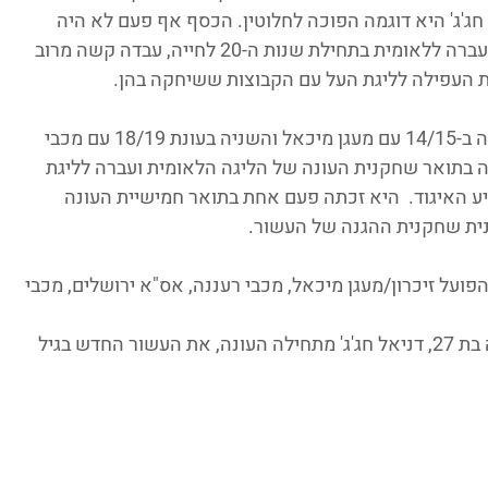
חג'ג' היא דוגמה הפוכה לחלוטין. הכסף אף פעם לא היה 
שיקול (וחלקו גם לא היה נכנס לכיסה), היא עברה ללאומית בתחילת שנות ה-20 לחייה, עבדה קשה מרוב 
פעמיים זכתה דניאל חג'ג' באליפות, הראשונה ב-14/15 עם מעגן מיכאל והשניה בעונת 18/19 עם מכבי 
 בתואר שחקנית העונה של הליגה הלאומית ועברה לליגת 
ביע האיגוד.  היא זכתה פעם אחת בתואר חמישיית העונה 
נית שחקנית ההגנה של העשור.
פועל זיכרון/מעגן מיכאל, מכבי רעננה, אס"א ירושלים, מכבי 
כשטלי בן ישי התחילה את העשור היא היתה בת 27, דניאל חג'ג' מתחילה העונה, את העשור החדש בגיל 