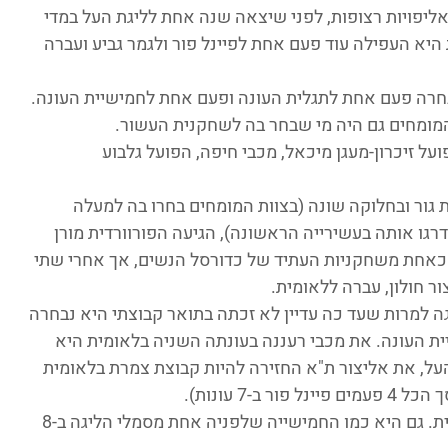
אליפויות רצופות, לפני שיצאה שנה אחת לליגת העל במדי 
יא העפילה עוד פעם אחת לפיינל פור ולגמר גביע ועברה 
מומחים גם היה מי שבחר בה לשחקנית העשור.
ל זיכרון-מעגן מיכאל, מכבי חיפה, הפועל גלבוע
 גור ובחלוקה שונה (בצוות המומחים בחרו בה למעלה 
ו אותה בעשירייה הראשונה), הגיעה הפורוורדית מורן 
כאחת משחקניות העתיד של כדורסל הנשים, אך אחרי שתי 
ר חולון, עברה ללאומית.
ה למרות שעד כה עדיין לא זכתה בתואר קבוצתי היא נבחרה 
 העונה. את מכבי רעננה בעונתה השניה בלאומית היא 
העל, את אליצור ת"א החזירה להיות קבוצת צמרת בלאומית 
-7 עונות).
שטרית היא עדיין שוברת שווין בליגה הלאומית. גם היא כמו החמישייה שלפניה אחת מסמלי הליגה ב-8 