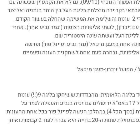
ראשונה לא החשבנו. זה קרה שנה לפני תחילת העשור הנוכחי (09/10), גם לא את הקמפיין שעשתה עם 
אי בקריירה מוצלחת בליגת העל בין היתר בנתניה ואליצור 
ראשל"צ.  שבתאי חזרה לליגה הלאומית אחרי 2  עונות והשלימה את המשימה שהחלה בעשור הקודם. 
 זיכרון), לשתי אליפויות רצופות (וגמר גביע אחד). אחרי 
לליגת העל ועשתה עונה היסטורית שם.
ה אחת במעגן מיכאל (גמר גביע ופיינל פור) ופרשה 
הכל בשתי אליפויות, נבחרה פעם אחת לשחקנית העונה ופעמיים 
/ הפועל זיכרון-מעגן מיכאל
 אולי אחת השחקניות הכי אנדרייטד בליגה הלאומית. מהבודדות ששיחקו בליגה 9(!!) עונות 
בעשור האחרון. עונת הבכורה שלה היתה בגיל 17 באס"א ירושלים עם זכיה בגביע והעפלה לגמר על 
האליפות. היא המשיכה בירושלים עוד 3 עונות (בסך הכל 4) במהלכן הגיעה לפיינל פור בכל אחת מהעונות 
– עד הזכיה בדאבל בשנת 2014.  מאותו הרגע בתחילת שנות ה-20 בחייה היא עברה לעוד 2 קבוצות ואיתן 