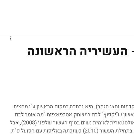
גברים
נשים
נוער
נבחרות
ליגות אירופיות
- העשיריה הראשונה
ות וחצי הגמר), היא נבחרה במקום הראשון ע"י מחצית 
אשון ש"יקפוץ" לכם במשחק אסוציאציות "מה אומר לכם 
ליגה לאומית נשים?". טלי בן ישי כבר היתה אולסטארית לאומית נשים בסוף העשור שלפני (2008), אבל 
להכרה כ"כוכבת" הגדולה בליגה הגיעה ממש בתחילת העשור (2010) כשזכתה באליפות עם הפועל פ"ת 