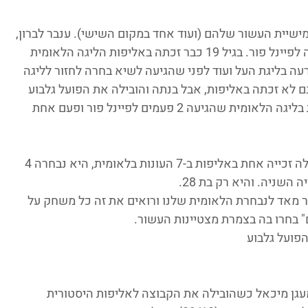
ישיית העשור שלהם (ועוד אחד במקום השישי). ענבר לברון, 
התחילה את העשור בלאומית בגיל 18 והגיעה לפיינל פור. בגיל 19 כבר זכתה באליפות הליגה הלאומית 
עה בליגת העל ועוד לפני שהגיעה לשיא בחרה לחזור לליגה 
לא זכתה באליפות, אבל בנתה והובילה את הפועל גלבוע 
מקבוצה קטנה ו"עולה חדשה" לקבוצת צמרת בליגה הלאומית שהגיעה 2 פעמים לפיינל פור ופעם אחת 
ענבר לברון לא נמדדה בתארים, למרות שיש לה זכייה אחת באליפות ב-7 העונות בלאומית, היא נבחרה 4 
שניה. והיא רק בת 28.
ור מאד לנבחרת הלאומית שלנו ורואים את זה כל משחק על 
" בחרו בה בצמרת מצטיינות העשור.
הפועל גלבוע
ן מיכאל כשהובילה את הקבוצה לאליפות היסטורית 