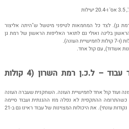
 – שניז ג'ונסון (מכבי עירוני רמת גן). לצד כל המחמאות לטיפני מיטשל ש"היתה אליצור 
רמלה", ג'ונסון הובילה את רמת חן למקום הראשון בליגה ואולי גם לתואר האליפות הראשון של רמת גן 
ות אשדוד), עם קול אחד.
הישראלית המצטיינת: שהד עבוד – ל.כ.ן רמת השרון (4 קולות 
קיבלה 3 קולות לישראלית המצטיינת של העונה ועוד קול אחד לחמישיית העונה. השחקנית שעברה העונה 
לרמת השרון היתה עוגן של יציבות בהגנה, כשהתרומה ההתקפית לא נפלה מזו ההגנתית ועבוד סיימה 
במקום השני בין הקלעיות הישראליות (12.2 נקודות עונתי). את היכולות המצוינות של עבוד ראינו גם ב-21 