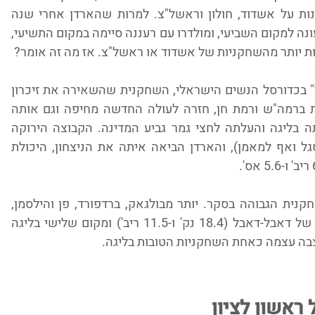
והארדן בלטו גם במשחקי צמרת עם ניצחונות על אשדוד, חולון וראשל"צ. למרות שהארדן אחרי שנה 
שהעפילה לחצי גמר על האליפות, הגיעה העונה למקום השביעי, ומולדרו עם רעננה סיימה במקום התשיעי, 
ת יותר מהשחקניות של אשדוד או ראשל"צ. אז מה זה אומר?
לעצם הבחירה, אלכס הארדן הופכת ל"סמל" בכדורסל הנשים הישראלי, השחקנית שהשאירה את זיכרון 
יעקב בליגת העל, המשיכה לעונות מוצלחות ברמה"ש ורמת חן, חזרה לעולה החדשה מחיפה וגם אותה 
הובילה לעונת בכורה טובה שהשאירה אותה בליגה והעלתה לחצי גמר גביע המדינה. הקבוצה הירוקה 
הגיעה חסרת נסיון (עונה ראשונה לרוב הסגל ואף למאמן), והארדן הביאה איתה את הניצחון, היכולת 
טיאנה מולדרו קיבלה הכי הרבה קולות לשחקנית הגבוהה בסקר. יותר מבולגאק, ברדפורד, פן והילסמן, 
דווקא מולדרו העוגן של רעננה. עם ממוצע של דאבל-דאבל (18.4 נק' ו-11.5 ריב') ומקום שלישי בליגה 
צבה עצמה כאחת השחקניות הטובות בליגה.
 ראשון לציון