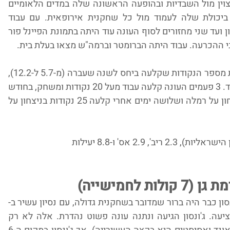
הנבחרת אמנם הפסידה אבל עבוד עמדה מצוין מול השבדיות ובהופעה הראשונה שלה במדים הלאומיים 
של הנבחרת הבוגרת היתה מעוררת כבוד ביכולת שלה לעמוד מול כל שחקנית אירופאית. עם עבוד 
בחמישייה רמת השרון חזרה לפלייאוף העליון ועד שני מחזורים לסוף העונה עוד היתה בתמונת הפיינל פור 
בי ההכרעה. עבוד היתה הברומטר וברמה"ש מצאו בעלת בית.
קצת על המספרים - עבוד יותר מהכפילה את מספר הנקודות שקלעה ביחס לשנה שעברה (מ-5.7 ל-12.2), 
וממדד 2.7 לפני שנה היא עם 8.8 נקודות מדד. 3 פעמים העונה קלעה עבוד מעל 20 נקודות ומשחק, בחודש 
פברואר בשבוע אחד קלעה 29 נקודות בניצחון על רמלה ושלושה ימים אחרי קלעה 25 נקודות בניצחון על 
 לחמישייה)
ן כבר היה ברור שמדובר בשחקנית גדולה, עם נסיון עשיר ב-
WNBA ובאירופה אך כזו המתאוששת מפציעה. ג'ונסון הגיעה ונתנה עונה פשוט נהדרת. אלה לא רק 