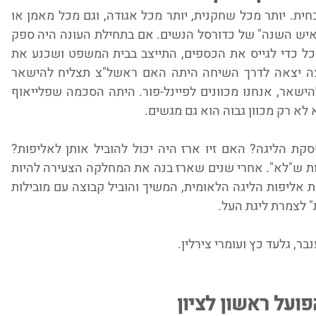
זיו ארז הוא הדמות הבולטת של העונה הנוכחית. יותר מכל שחקנית, יותר מכל אגודה, וגם מכל מאמן או 
בעל תפקיד אחר. זיו ארז הוא ככל הנראה "איש השנה" של כדורסל הנשים. אם בתחילת העונה היה ספק 
שראשל"צ תפתח את העונה, ארז עשהה הכל כדי לגייס את הכספים, התייצב בבית המשפט ושכנע את 
השופטת לתת הזדמנות לקבוצה. כשהקבוצה יצאה לדרך השיחה היתה האם ראשל"צ תצליח להישאר 
בליגה. ארז אז הצהיר: אנחנו לא מכוונים להישאר, אנחנו מכוונים לפיינל-פור. היתה הסכמה שפלייאוף 
 לא רק מכוון גבוה הוא גם מגשים.
האם ראשל"צ היא המפסידה הגדולה מהפסקת הליגה? האם זיו ארז היה יכול להוביל אותן לאליפות? 
לעולם לא נדע - אבל אי אפשר להגיד בוודאות ש"לא". אחרי שנים שארז בנה את המחלקה הצעירה להיות 
מהמובילות בארץ, אחרי שעם נערות לקח את אליפות הליגה הלאומית, המשיך והוביל קבוצה עם מובילות 
" לצמרת ליגת העל.
הפועל ראשון לציון