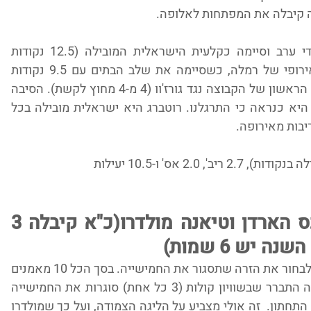
ה קיבלה את המפתחות לאלופה. 
רוטברג שיחקה בממוצע מעל 30 דקות מדי ערב וסיימה כקלעית הישראלית המובילה (12.5 נקודות 
בממוצע). רוטברג גם הרשימה בקמפיין האירופי של רמלה, כשסיימה את שלב הבתים עם 9.5 נקודות 
בממוצע מתוכם 18 נקודות בניצחון האירופי הראשון של הקבוצה נגד גורז'וו (4 מ-4 מחוץ לקשת). הסיבה 
שהמספרים האלה לא זכו לכותרות גדולות היא כנראה כי התרגלנו. רוטברג היא ישראלית מובילה בכל 
יבות מאירופה.
סוגרות את החמישייה: אלכס הארדן וטיאנה מולדרו(כ"א קיבלה 3 
 יש 6 שמות)
אולי זה סיפור העונה. מאמני הליגה התקשו לבחור את הזרה שתסגור את החמישייה. בסך הכל 10 מאמנים 
בחרו 13 שמות של זרות, ובסופה של הצבעה התברר שבשוויון קולות (3 כל אחת) סוגרות את החמישייה 
שתי שחקניות שסיימו עם קבוצתן בפלייאוף התחתון.  זה אולי מצביע על הליגה הצמודה, ועל כך שמולדרו 