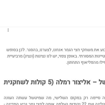
גברים
נשים
נוער
נבחרות
ליגות אירופיות
 את משחקי חצי הגמר אנחנו, לצערנו, בהסגר. לכן בסופש 
ות המסורתי. באופן צפוי, יש לנו נציגות (ונציג) מרביעיית 
ילו מהפליאוף התחתון.
שחקנית העונה: טיפני מיטשל – אליצור רמלה (5 קולות לשחקנית 
אחת הבחירות המתבקשות. למרות שרמלה סיימה רק במקום השלישי, מה שמיטשל עשתה העונה 
באירופה ואיך שהחזיקה את רמלה בצמרת הליגה ועם 22 נקודות העלתה אותה לחצי גמר גביע המדינה - 