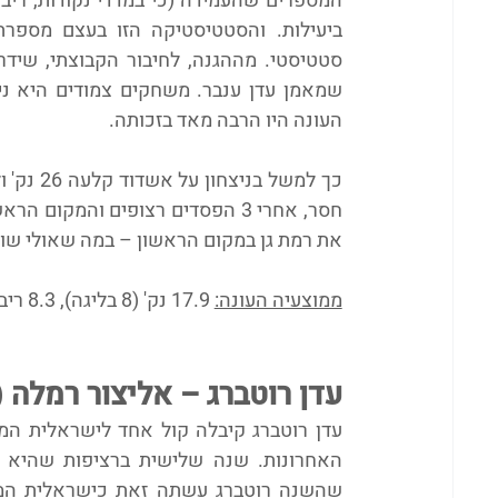
העונה היו הרבה מאד בזכותה.  
את רמת גן במקום הראשון – במה שאולי שוו
ממוצעיה העונה:
 17.9 נק' (8 בליגה), 8.3 ריב', 4.4 אס' ו-23.0 יעילות
עדן רוטברג – אליצור רמלה (5 קולות לחמישייה)