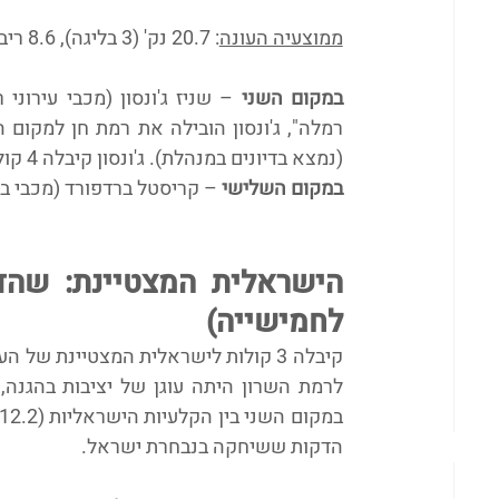
ממוצעיה העונה
: 20.7 נק' (3 בליגה), 8.6 ריב', 3.5 אס' ו-20.4 יעילות
במקום השני
(נמצא בדיונים במנהלת). ג'ונסון קיבלה 4 קולות (ו-7 קולות לחמישיית העונה).
במקום השלישי
 – קריסטל ברדפורד (מכבי בנ
לחמישייה)
הדקות ששיחקה בנבחרת ישראל. 