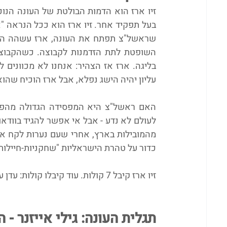
עליון יהיה הישג נפלא, אבל ארז הוכיח שהוא
כדור על טהרת הישראליות "שחקניות-חיילות
זיו ארז קיבל 7 קולות. עוד קיבלו קולות: עדן ענבר, גלעד כץ ועומרי צירלין.
תגלית העונה: גילי אייזנר - 