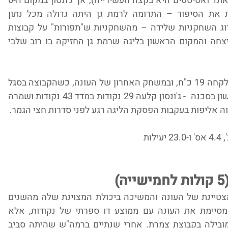
המספרים שהעמידה (כי במדדי נקודות, ריבאונד ואסיסטים היא בקצה העשירייה), אך ג'ונסון במקום ה-6 
ביעילות. והסטטיסטיקה הזו בעצם מספרת את הסיפור – התרומה לרמת גן היתה גדולה מכל נתון 
סטטיסטי. מההגנה, לחיבור הקבוצתי, שידרוג השחקניות שלידה – מהשחקניות ש"תפורות" על קבוצות 
שמאמן עדן ענבר. משחקים צמודים היא ניצחה והמקום הראשון בליגה שרמת גן החזיקה בו רוב שלבי 
כך למשל בניצחון על אשדוד קלעה 26 נק' ולקחה 19 כ"ח, ובמשחק האחרון של העונה, כשהקבוצה בסגל 
חסר, אחרי 3 הפסדים רצופים והמקום הראשון בסכנה  - ג'ונסון קלעה 29 נקודות במדד 43 נקודות ושמרה 
ה אליפות בעקבות הפסקת הליגה רגע לפני סדרות חצי הגמר.
עדן רוטברג קיבלה קול אחד לישראלית המצטיינת של העונה והמשיכה ביכולת המצוינת שלה מהשנים 
האחרונות. שנה שלישית ברציפות שהיא מסיימת את העונה עם ממוצע דו ספרתי של נקודות, אלא 
שהשנה רוטברג עשתה זאת כישראלית המובילה בקבוצת צמרת. אחרי שנתיים ברמה"ש שהיתה סביב 