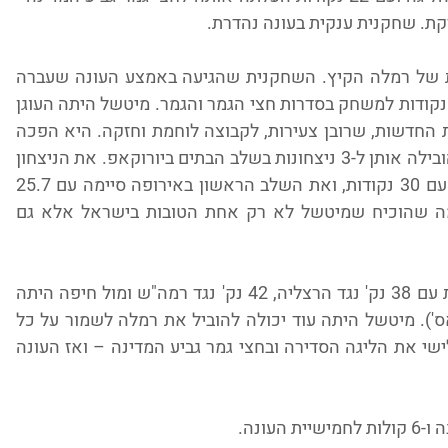
קת. שחקנית ענקית בעונה נהדרת.
מיטשל היתה אחת ההחתמות המשמעותיות של רמלה הקיץ. השחקנית שהגיעה באמצע העונה שעברה 
הובילה את רמלה לאליפות עם ממוצע 24.2 נקודות למשחק בסדרות חצי הגמר והגמר. מיטשל היתה העוגן 
של רמלה העונה, היא חיברה את השחקניות החדשות, שרובן צעירות, לקבוצה לוחמת וחזקה. היא הפכה 
את רמלה לקבוצה אירופאית לגיטימית כשהובילה אותן ל-3 ניצחונות בשלב הבתים ביורוקאפ. את הניצחון 
הראשון בטורניר (71:70 על גורז'וו) הובילה עם 30 נקודות, ואת השלב הראשון באירופה סיימה עם 25.7 
נק' ו-10.3 ריב' (ממוצע של דאבל-דאבל) מה שהוכיח שמיטשל לא רק אחת הטובות בישראל אלא גם 
חודש דצמבר היה הטוב ביותר של השחקנית עם 38 נק' נגד הרצליה, 42 נק' נגד רמה"ש ומול חיפה היתה 
קרובה לטריפל-דאבל ( 20 נק', 17 ריב', 8 אס'). מיטשל היתה עוד יכולה להוביל את רמלה לשמור על כל 
התארים, איתה הקבוצה סיימה במקום השלישי את הליגה הסדירה ובחצי גמר גביע המדינה – ואז העונה 