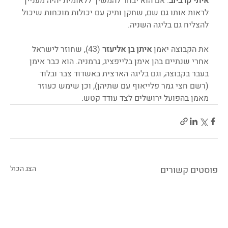
איתי
קרביוב
. אם הוא יבחר להמשיך ללאומית יהיה מעניין 
לראות אותו גם שם, שחקן ותיק עם יכולות מוכחות שיכול 
להצליח גם בליגה השניה.
את הקבוצה יאמן 
איתן בן אליעזר
 (43), שחוזר לישראל 
אחרי שנתיים בהן אימן בלייפציג, גרמניה. הוא כבר אימן 
בעבר בקבוצה, וגם בליגה הארצית באשדוד צבר ובלוד 
(רשם חצי גמר פלייאוף עם שתיהן), וכן שימש כעוזר 
מאמן בהפועל ירושלים לצד עודד קטש. 
פוסטים קשורים
הצג הכול