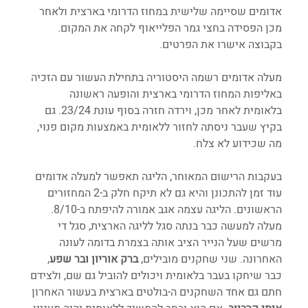
אדומים שסיימה שלישית במחוז הדרומי בארצית ולאחר 
מכן הפסידה בחצי גמר הפלייאוף לקחה את המקום. 
בקבוצה אישרו את הפרטים. 
מעלה אדומים רשמה היסטוריה בתחילת העשור עם הזכיה 
באליפות המחוז הדרומי בארצית והופעה ראשונה 
בלאומית לאחר מכן, וירדה חזרה בסוף עונת 23/24. גם 
בקיץ שעבר ניסתה לחזור ללאומית באמצעות מקום פנוי, 
מה שכידוע לא צלח. 
בעקבות הרישום המאוחר, הליגה תאפשר למעלה אדומים 
עוד זמן להתכונן והיא גם לא תיקח חלק ב-2 המחזורים 
הראשונים. הליגה עצמה אגב אמורה להיפתח ב-8/10. 
מעלה למעשה כבר בנתה סגל לליגה הארצית, סגל די 
מרשים שעל הנייר הציב אותה בצמרת בדומה לעונה 
האחרונה. שני שחקנים מובילים, 
ברק
אוריון
ובר
שפע
, 
כבר שיחקו בעבר בלאומית ויכולים להוביל גם שם, ולצידם 
חתם גם אחד השחקנים ה-בולטים בארצית בעשור האחרון 