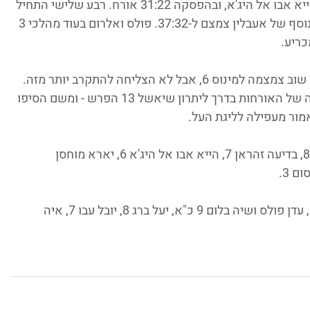
26:15. קצת חילופי סלים בין גאיה קרינגל והייא אבו אל היג'א, ובהפסקה 31:22 אורח. רבע שלישי התחיל 
גם הוא קצת חילופי סלים, כשמיני מומנטום נוסף של אעבלין צמצם ל-37:32. פולס ואלרום בעוד מהלכי 3 
הנדנדה נמשכה גם ברבע האחרון כשאעבלין שוב צמצמה למינוס 6, אבל לא הצליחה להתקרב יותר מזה. 
פולס, אלרום יחד עם יעל ברג הובילו עוד ריצה של האורחות בדרך ליתרון שיאשל 13 הפרש - ומשם הסיפו 
: ג'ואנה ח'ליל 9, סמירה ברכה 8, בדיעה זהראן 7, הייא אבו אל היג'א 6, יארא מוחסן 
 גאיה קרינגל 13, ליאן אלרום 11, עדן פולס ושיה בלום 9 כ"א, יעל ברג 8, יובל עבו 7, איה 