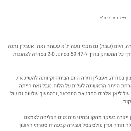
צילום: מכבי ת"א
ה, היום (שבת) גם מכבי נועה ת"א עשתה זאת. אעבלין נתנה 
פייט, אבל בשורה התחתונה ת"א הובילה לאורך כל המשחק בדרך ל-59:47 בסיום. 2-0 בסדרה לצהובות 
בסדרה, אעבלין חזרה היום הביתה וקיוותה להשיג את 
חת הייתה הראשונה לעלות על הלוח, אבל זאת הייתה 
של ליאן אלרום הפכו את התוצאה, ובהמשך שלשה גם של 
 ייצרה בעיקר מהקו ובמיני מומנטום הצליחה לצמצם 
גדילה חזרה ועדן פולס בסל ועבירה קבעה דו ספרתי ראשון 