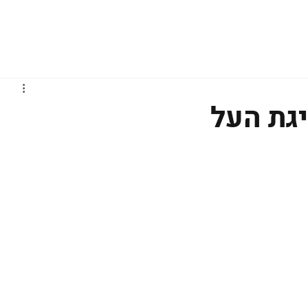
גברים
נשים
נוער
נבחרות
ליגות אירופיות
יגת העל