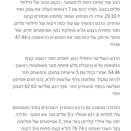
רבע שני נפתח דומה לראשונה - בקצב גבוה של חילופי 
סלים בצבע. תמיר כנס עם 7 רצופות העלה את עמק חפר 
ל-29:32, עידו זיו מבחוץ ועומר סלומון מבפנים קבעו 
שיוויון. הרבע המשיך עם עוד כמה דקות של חילופי סלים, 
חפר חופרת בצבע ות"א מחלקת כמה אסיסטים יפים, וסל 
מחצי מרחק של כנס סגר את המחצית הראשונה ב-47:44 
אורח.
הרבע השלישי התחיל רגוע יחסית, חפר רשמה קצת 
החטאות ות"א בהובלת סלע פתחה פער משמעותי ראשון - 
54:46. אמרי קינל עם 5 אישיות צמצם, והמשחק חזר 
להיות שקול. סולומון צלף שלשות לת"א, כנס תרם אסיסט 
ושלשה בחפר והשוויון חזר. סוף רבע שלישי 62:63 לעמק 
חפר. 
הנדנדה נמשכה גם ברבע האחרון. השרונים במיני מומנטום 
עלו לפלוס 6, רום סטולר ב-3 סלים סגר את הפער. חדירה 
יפה של איליי קליימן בצד אחד, 2 אסיסטים של סולומון 
בצד השני ואנחנו ב-76:74 לת"א קצת פחות מ-3 דקות 