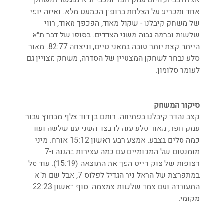
אחד ומכריע על הצלחת ברופין הכמעט מלא. ואיזה יופי 
של משחק קיבלנו - שקול מאוד, הפכפך מאוד, רווי 
שלשות וברמה גבוה משני הצדדים. בסופו של דבר ת"א 
הייתה קצת יותר טובה במאני טיים, וניצחה 82:77. מאור 
סלע נבחר לשחקן המצטיין של הסדרה, משחק מצויין גם 
לעומר סלומון. 
סיקור המשחק
קצב נהדר קיבלנו בפתיחה. רותם בן דוד צלף מבחוץ עבור 
עמק חפר, מאור סלע ענה לו בצד השני עם שלשה ועוד 
כמה סלים בצבע. אמצע רבע ראשון 15:12 אורח. מיני 
מומנטום של המקומיים עם כמה עצירות בהגנה ו-7 
רצופות של צוק חייט הפך את התוצאה (15:19). עוד סל 
במתפרצת של הראל ניר הגדיל לפלוס 7, אבל שם ת"א 
התעוררה ועם צמד שלשות צמצמה. סוף ראשון 22:23 
מקומי.