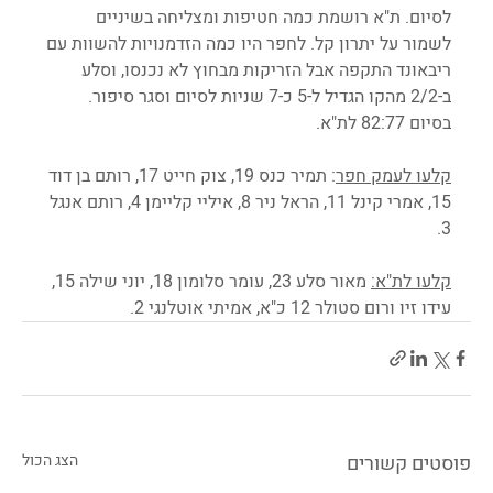
לסיום. ת"א רושמת כמה חטיפות ומצליחה בשיניים 
לשמור על יתרון קל. לחפר היו כמה הזדמנויות להשוות עם 
ריבאונד התקפה אבל הזריקות מבחוץ לא נכנסו, וסלע 
ב-2/2 מהקו הגדיל ל-5 כ-7 שניות לסיום וסגר סיפור. 
בסיום 82:77 לת"א. 
קלעו לעמק חפר
: תמיר כנס 19, צוק חייט 17, רותם בן דוד 
15, אמרי קינל 11, הראל ניר 8, איליי קליימן 4, רותם אנגל 
3.
קלעו לת"א:
 מאור סלע 23, עומר סלומון 18, יוני שילה 15, 
עידו זיו ורום סטולר 12 כ"א, אמיתי אוטלנגי 2.
פוסטים קשורים
הצג הכול