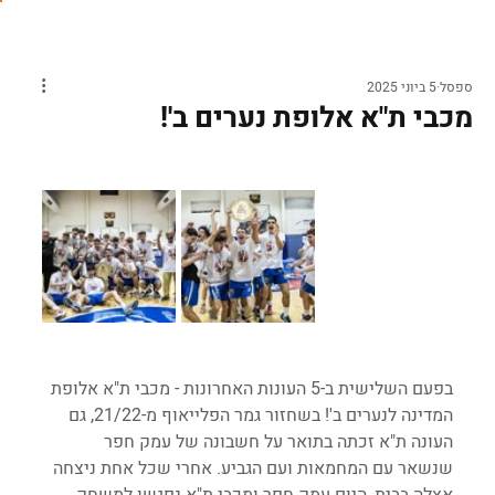
ספסל
5 ביוני 2025
מכבי ת"א אלופת נערים ב'!
בפעם השלישית ב-5 העונות האחרונות - מכבי ת"א אלופת 
המדינה לנערים ב'! בשחזור גמר הפלייאוף מ-21/22, גם 
העונה ת"א זכתה בתואר על חשבונה של עמק חפר 
שנשאר עם המחמאות ועם הגביע. אחרי שכל אחת ניצחה 
אצלה בבית, היום עמק חפר ומכבי ת"א נפגשו למשחק 