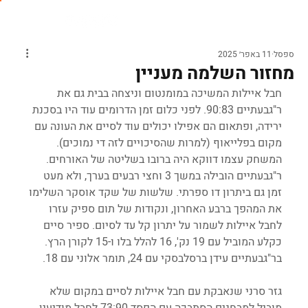
ספסל
11 באפר׳ 2025
מחזור השלמה מעניין
חבל איילות המשיכה במומנטום וניצחה בבית גם את 
ר"גבעתיים 90:83. לפני כלום זמן הדרומים עוד היו בסכנת 
ירידה, ופתאום הם אפילו יכולים עוד לסיים את העונה עם 
מקום בפלייאוף (למרות שהסיכויים לזה די נמוכים). 
המשחק עצמו דווקא היה ברובו בשליטה של האורחים. 
ר"גבעתיים הובילה במשך 3 וחצי רבעים בערך, ולא מעט 
זמן גם ביתרון דו ספרתי. שלשות של שקד אוסקר השלימו 
את המהפך ברבע האחרון, ונקודות של תום ספיק עזרו 
לחבל איילות לשמור על יתרון קל עד לסיום. ספיר סיים 
כקלע המוביל עם 19 נק', 16 להלל בלו ו-15 לקורן הרץ. 
בר"גבעתיים עידן ברסלבסקי עם 24, תומר אלוני עם 18.
גזר סרני שנאבקת עם חבל איילות לסיים במקום שלא 
מוביל למבחנים הסתבכה עם הפסד 73:90 לחבל מודיעין. 