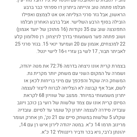
חבלמו פתחה טוב והייתה ביתרון דו ספרתי כבר ברבע 
הראשון, אבל גזר סרני הצליחה אט אט לצמצם ואפילו 
הובילה בסוף הרבע השלישי. אבל ברבע האחרון חבלמו 
התפוצצה שוב עם 35 נקודות (16 מתוכן של יועד אגמון) 
ושוב פתחה פער משמעותי בדרך לניצחון. רן סולומון קלע 
22 למנצחים, אגמון עם 20 ועמיעד ינאי 15. בגזר סרני 25 
לאביתר תבור, 17 לשי בן עזרי ו-16 לישי ינטל.
בצמרת קרית אונו ניצחה בדרמה 72:76 את מטה יהודה, 
ושמרה על המקום השני עם משחק יותר מקרית גת. 
המשחק היה שקול והפכפך עם מיני בריחות לכאן או 
לשם, אבל אף קבוצה לא הצליחה לברוח ליצור לעצמה 
יתרון משמעותי במיוחד. ממצב של שוויון 68 לקראת 
הסיום קרית אונו עם צמד שלשות של רועי בן כוכב ויוגב 
עובדיה סידרה לעצמה יתרון קל שנמר עד לסיום. עובדיה 
שקלע 5 שלשות במשחק סיים עם 21 נק', חן אחרק ועומר 
מרינוב תרמו 14 כ"א. במטה יהודה לירון איש רן עם 14, 
יהונתן ג'רבי, גיא בכר ודביר רינגוולד 12 כ"א.