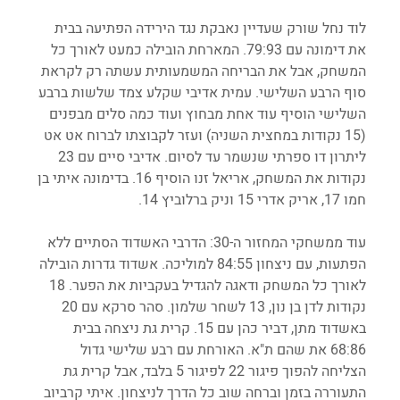
לוד נחל שורק שעדיין נאבקת נגד הירידה הפתיעה בבית 
את דימונה עם 79:93. המארחת הובילה כמעט לאורך כל 
המשחק, אבל את הבריחה המשמעותית עשתה רק לקראת 
סוף הרבע השלישי. עמית אדיבי שקלע צמד שלשות ברבע 
השלישי הוסיף עוד אחת מבחוץ ועוד כמה סלים מבפנים 
(15 נקודות במחצית השניה) ועזר לקבוצתו לברוח אט אט 
ליתרון דו ספרתי שנשמר עד לסיום. אדיבי סיים עם 23 
נקודות את המשחק, אריאל זנו הוסיף 16. בדימונה איתי בן 
חמו 17, אריק אדרי 15 וניק ברלוביץ 14.
עוד ממשחקי המחזור ה-30: הדרבי האשדוד הסתיים ללא 
הפתעות, עם ניצחון 84:55 למוליכה. אשדוד גדרות הובילה 
לאורך כל המשחק ודאגה להגדיל בעקביות את הפער. 18 
נקודות לדן בן נון, 13 לשחר שלמון. סהר סרקא עם 20 
באשדוד מתן, דביר כהן עם 15. קרית גת ניצחה בבית 
68:86 את שהם ת"א. האורחת עם רבע שלישי גדול 
הצליחה להפוך פיגור 22 לפיגור 5 בלבד, אבל קרית גת 
התעוררה בזמן וברחה שוב כל הדרך לניצחון. איתי קרביוב 