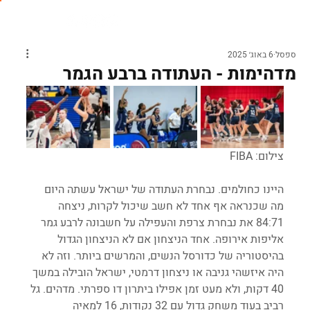
ספסל
6 באוג׳ 2025
מדהימות - העתודה ברבע הגמר
צילום: FIBA
היינו כחולמים. נבחרת העתודה של ישראל עשתה היום 
מה שכנראה אף אחד לא חשב שיכול לקרות, ניצחה 
84:71 את נבחרת צרפת והעפילה על חשבונה לרבע גמר 
אליפות אירופה. אחד הניצחון אם לא הניצחון הגדול 
בהיסטוריה של כדורסל הנשים, והמרשים ביותר. וזה לא 
היה איזשהי גניבה או ניצחון דרמטי, ישראל הובילה במשך 
40 דקות, ולא מעט זמן אפילו ביתרון דו ספרתי. מדהים. גל 
רביב בעוד משחק גדול עם 32 נקודות, 16 למאיה 