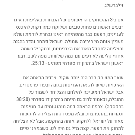
זילברשלג.
אם ב-3 המשחקים הראשונים של הנבחרת באליפות ראינו 
רבעים ראשונים פחות טובים ושלוקח כמה דקות להיכנס 
לעניינים, הפעם כבר מהפתיחה ראינו נבחרת לוחמת ושלא 
מעניין אותה מי היריבה שמולה. ישראל פתחה נהדר בהגנה 
והצליחה לתסכל מאוד את הצרפתיות, ובמקביל רשמה 
אחוזי קליעה לא רעים עם כמה שלשות. מפה לשם, רבע 
ראשון וישראל ביתרון דו ספרתי מפתיע - 25:13.
שאר המשחק כבר היה יותר שקול. צרפת הראתה את 
האיכויות שיש לה, את העדיפות בגובה ובעוד פרמטרים, 
אבל ישראל המשיכה להילחם והצליחה לשמור על 
ההובלה, וכאמור לרוב גם הייתה ביתרון דו ספרתי (38:28 
בהפסקה). צרפת הראתה כמה מומנטומים עם חטיפות 
ונקודות במתפרצות, ובלא מעט דקות הצליחה להקשות 
מאוד על ישראל ו'לתקוע' אותה בהתקפה, אבל לא הצליחה 
למחוק את הפער. קצת מזל גם היה לנו, כשבמאני טיים 