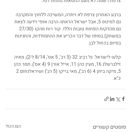
צרפת רשמה לא מעט החטאות מתחת לסל.
ברבע האחרון צרפת לא ויתרה, המשיכה ללחוץ והתקרבה 
גם למינוס 5, אבל ישראל הראתה הרבה אופי וידעה לצאת 
גם מהדקות הפחות טובות הללו. קור רוח מהקו (27/30 
במשחק) בסופו של דבר הכריע את ההתמודדות, והחגיגות 
בסיום בכחול לבן. 
קלעו לישראל: גל רביב 32 (5 רב', 5 אס', 8/14 ל-2), מאיה 
זילברשלג 16, מעין כהן 11, אייל אורן 9 (4 אס'), תמר כהן 
5, מיקה ביתן 4 (6 רב'), מאי בייקו (5 רב') ושיראלנחום 2 
כ"א. 
פוסטים קשורים
הצג הכול