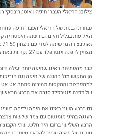
צילום: הריאלי העברי חיפה | אוסטרובסקי רע
נבחרת הבנות של הריאלי העברי חיפה פתחה
האליפות בגליל והיום גם רשמה היסטוריה קט
זא
מצויין לדפנה וינטרפלד עם 27 נקודות באחוזים מצויינים ו-15 רב'.
כבר מהפתיחה ראינו שחיפה יותר יעילה ודו
הן התקשו מול ההגנה של חיפה וגם הזריקות ה
למתפרצות והתקפות מהירות פתחה אט אט פע
של דפנה וינטרפלד סגרה את הרבע הראשון ב-3:11
הרבע השלישי ברובו היה חלש, שתי הקבוצות
טובות של מאיה שמיר לקראת סיומו כן צמצו ונתנו