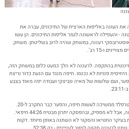
ננה
 את העונה באליפות הארצית של התיכונים, עברה את 
נה - והעפילה לראשונה לגמר אליפות התיכונים. הן עשו 
ת בצורה מרשימה למדי עם ניצחון 71:59 אוסטרובסקי רעננה, במשחק שהיה לרוב בשליטתן. משחק 
מיננטית בהתקפה. לרעננה לא הלך כמעט כלום במשחק הזה, 
יחיסית פנויות לא נכנסו. חיפה מנגד עם הנעת כדור וריצת 
ר, ועם שלשות של מאיה נוביצקי ועבודה יפה מאוד בצבע 
2.
גם ברבע השני ראינו את חיפה עדיפה כשוינטרפלד ממשיכה לעשות חיפה, והפער כבר התקרב ל-20. 
רעננה במיני מומנטום עם צמד שלשות צמצמה, אבל לא מספיק, ובהפסקה יתרון מבטיח 44:26 חיפאי. 
 בעיקר החטיאו והסקור לא השתנה באופן מיוחד. דקות 
 לרעננה תקווה לחזור לעניינים - רק 52:38.