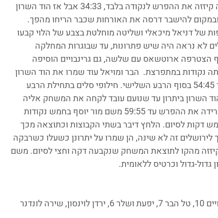
להפוך את התוצאה במו ידיה כששלשה שלה קיזזה את ההפרש לנקודה בלבד, 34:33 אבל אז הוד השרון 
במקום להישבר דרסה את האורחות שכבר הריחו מהפך. 
דקות, כולל 8 נקודות רצופות של דניאל מיכאלי ושליטה מוחלטת בצבע של הלוי קבעו 
רושלים לא נראה היה שיש פתרונות, עד שבוגרות המחלקה 
ף הצטרפה ארוטשאס עם שלשה, גם גרינבויים הוסיפה 
שתה נקודות במתפרצת.  הבר ומויאל עוד שמרו את הוד השרון 
בטווח ביטחון, אך הפרש 15 הנקודות קוזז עד 54:45 בסוף הרבע השלישי. חילופי סלים בתחילת הרבע 
 הוד השרון ביתרון עד שנועם עובד לקחה את המשחק אליה 
ועליה, קלעה 6 נקודות בשיא המאני טיים, הורידה את ההפרש עד 59:55 משם מור יוסף בחמש נקודות 
וירושלים ביתרון ראשון(!!!), 59:60, חמש דקות לסיום. הלחץ דיבר בשתי הקבוצות וכתוצאה מכך 
 התוצאה היתה 4-4 בלבד, אך לירושלים זה לא שינה, הן שמרו על יתרונן כשעלו כשרבקה 
רצופות משלה קבעה 61:64. הבר קיזזה מהקו לתוצאת המשחק שנקבעה דקה וחצי לסיום. משם 
 גדול-גדול וכרטיס ללאומית. 
שירה הלוי 22, דניאל מיכאלי 12, נטע פיגנבויים 10, טל הבר 7, יפעת ושלר 6, ירדן לוינסון, שירה לונדנר 