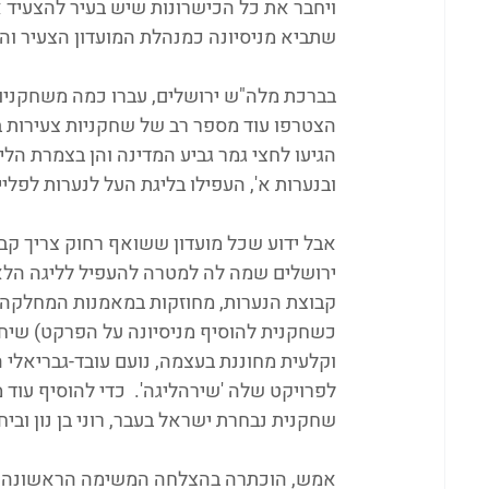
ויחבר את כל הכישרונות שיש בעיר להצעיד 
שתביא מניסיונה כמנהלת המועדון הצעיר והפ
בברכת מלה"ש ירושלים, עברו כמה משחקניות
הצטרפו עוד מספר רב של שחקניות צעירות בכל
הגיעו לחצי גמר גביע המדינה והן בצמרת הלי
ובנערות א', העפילו בליגת העל לנערות לפלייא
אבל ידוע שכל מועדון ששואף רחוק צריך קב
ירושלים שמה לה למטרה להעפיל לליגה הלאו
קבוצת הנערות, מחוזקות במאמנות המחלקה ו
כשחקנית להוסיף מניסיונה על הפרקט) שיחקו
וקלעית מחוננת בעצמה, נועם עובד-גבריאלי 
לפרויקט שלה 'שירהליגה'.  כדי להוסיף עוד 
שחקנית נבחרת ישראל בעבר, רוני בן נון ובי
אמש, הוכתרה בהצלחה המשימה הראשונה בד