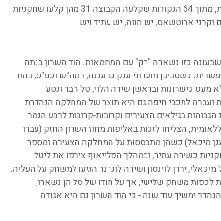
ניצחון דרמטי בהוד השרון, נגד מכבי המקומית, מתוך 64 הנקודות שקלעה הקבוצה 31 מהן קלעו שחקניות 
 וקרני ארוטשאס, יש הווה, יש עתיד ויש 
שבעונה כזו נשארה "רק" עם המחמאות. הוד השרון בנתה 
שרית. כשסביבן מועדוני ענק כרעננה, רמה"ש וכפ"ס, בהוד 
 מעט כישרונות ובראשן שירה הלוי, טל הבר ונטע 
ות ועברה למכבי חיפה גם היא תוצר של המחלקה הנהדרת 
ת הגבוהות בגילאים הצעירים וקרובות-קרובות לרבע הגמר 
לאומית, הצליחו לזכות באליפות מחוז השרון החזק (עברו 
גן מיכאל) כשהן מתבססות על המחלקה הצעירה ומספר 
קניות כשירה עתיר, ובמהלך הפלייאוף צירפו את ליטל 
 מיכאלי, ירדן לוינסון ושירה לונדנר הגיעו למשחק על העליה. 
ות לכפות משחק שלישי, אך על חודו של סל הן נשארו, 
דר ימשיך עוד שנה - כי הוד השרון גם היא אגודה 