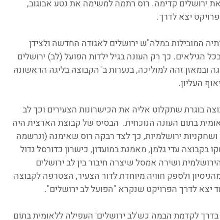
את ירושלים קדימה. רוס רתמה למשימה את נטע אבוגוב, 
רויקט יצא לדרך.
יה המובילות במלה"ש ירושלים לאגודה החדשה ולצידן 
 הגילאים. כך רק העונה בגיל ילדות הפועל (לב) ירושלים 
גה ובמאזן זהה למוליכה, בנערות ב' הקבוצה בליגה הראשונה 
וף העליון. 
וצה בוגרת שתקלוט אליה את הכישרונות הצעירים וכך לב 
מית בתום העונה הנוכחית.  הבסיס של קבוצת הארצית היה 
שחקניות ירושלמיות, כך לצד רבקה רוס שאימנה (ונרשמה 
 בקבוצה עדי גלמן, מאמנת במועדון, כישרון כדורסל גדול 
הירושלמית ושירה אמסל שיצרה חיבור בין לב ירושלים 
מהניסיון ולספק חוויה מיוחדת לדור הצעיר, הצטרפה לקבוצה 
חד יצא לדרך הפרויקט שנקרא "הפועל לב ירושלים".
רך לקדמת הבמה כש'לב ירושלים' העפילה ללאומית בתום 