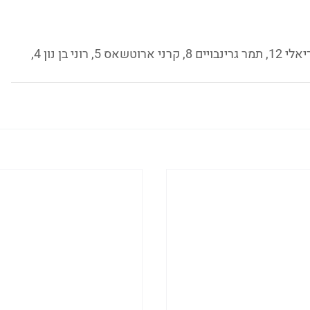
הדר מור יוסף 18, עדי גלמן 13, נעם עובד-גבריאלי 12, תמר גרינבויים 8, קרני ארוטשאס 5, רוני בן נון 4, 