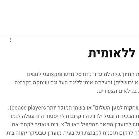
גברים
נשים
נוער
נבחרות
ליגות אירופיות
 ללאומית
 החזון שלה למועדון כדורסל חדש ומקצועני לנשים 
 ירושלים) והעלתה אותן לליגת העל וגם שיחקה בקבוצה 
בגילאים הצעירים.
בשנת 2017 הצטרפה למלה"ש ירושלים ("משחקות למען השלום" או בשמן המוכר יותר peace players). 
ת הבכירות ובגיל ילדות היו קרובות להיסטוריה והעפלה לגמר 
נעו למועדון הפאר מהפועל ראשל"צ. רוס שאפה לקחת את 
לרקום תוכנית לקבוצת דגל בעיר, מועדון שבעיקר יהווה בית 