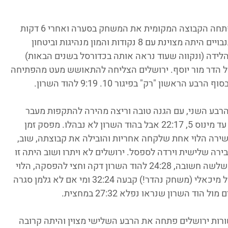
מול אולם מלא ואווירה נהדרת בהוד השרון פתחה הקבוצה המקומית את המשחק בסערה ואחרי 6 דקות 
של כדורסל עלו ליתרון 2:15 מדהים. נטע פיגנבויים היתה מצוינת עם 8 נקודות והמון מנהיגות וביטחון 
ידה (ונקווה שעוד נראה אותה בכדורסל בשנים הבאות) 
בחוץ, כל זה מול 2 נקודות של הדר מור יוסף. ירושלים הצליחה להתאושש מעט מהפתיחה 
בע השני, עם הגנה טובה וריצה מהירה להתקפות מעבר 
נעם עובד ותמר גרינבוים החזירו את ירושלים עד מינוס 5, 22:17 אבל בהוד השרון לא נבהלו. מפסק זמן 
שירה הלוי אחת שלקחה אחריות והובילה את קבוצתה, שוב, 
י שהלוי ביצעה עבירה שלישית וירדה לספסל. ירושלים לא ויתרו ושוב היתה זו 
עדי גלמן שהחזירה את ירושלים למשחק עם שלשה חשובה, 24:28 להוד השרון דקה וחצי להפסקה, הלוי 
חזרה לשחק קלה מיד 2 נקודות, אחריה דניאל מיכאלי (משחק נהדר!) קבעה 32:24 ומי אם לא גלמן סגרה 
 השרון שנראו נפלא 27:32 במחצית.
ורות ירושלים פתחה את הרבע השלישי מצוין והיתה קרובה 