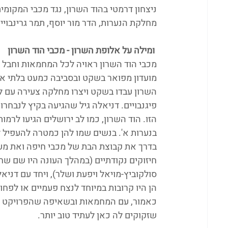
מחלקת הנערות, הדר מור יוסף, תמר גרינבויים
ומילה על אלופת השרון - מכבי הוד השרון
מכבי הוד השרון ראויה לכל המחמאות וחבל 
מועדון מפואר בשקט ובסביבה כמעט בלתי אפ
השרון עבדו בשקט ויצרו מחלקה צעירה עם לא
פיגנבויים. דניאלה גיל שהגיעה בקיץ לנבחר
הזו. הוד השרון, כמו לב ירושלים הגיעו לרמו
בנערות א'. בנשים שמו להן כמטרה להעפיל ל
בדרך את קבוצת הבת של מכבי חיפה ואת מע
חיזוקים נקודתיים (במהלך העונה היו שם שח
סולקוביץ-מויאל ויפעת ושלר), ויחד עם דניאל
הן היו קרובות במיוחד לנצח פעמיים או לפח
כאמור, עם המחמאות ובשאיפה שהפרויקט הנה
שזקוקים לה כאן לעתיד טוב יותר. 