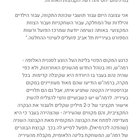
במינימום יחס זהה לשל הקבוצות האחרות.
אני עצובה היום עבור תושבי שכונת התקווה, עבור הילדים 
והילדות של המחלקה, עבור השחקניות ועבור הצוות 
המקצועי. באותה נשימה יודעת שמרכז הפועל ורשות 
הספורט בעיריית תל אביב פועלים לשינוי ההחלטה."
כרגע המקום הפנוי בליגת העל הוצע לסגנית האלופה - 
רמה"ש, וזה בנוהל החדש מהשנים האחרונות, ולא כפי 
שהיה נהוג בעבר בו היורדת היא שקיבלה קדימות. בכל 
מקרה, ברמה"ש הודיעו שהם מאוד מעוניינים במקום 
ובהיסטוריה הקטנה שתגיע איתו, אבל גם הם תלויים 
בעיריה. לרמה"ש יש כשבועיים וחצי להצליח להשיג 
אישור תקציבי של כ-2 מיליון שקלים ולעבור את הבקרה 
התקציבית, והם מקווים שהעיריה - שהצהירה בעבר כי היא 
מעדיפה לפתח את הקבוצה המקומית מאת הקבוצה השניה 
(שהפכה לכרמיאל), תפעל לסייע לה בכך. קבוצת הבוגרים 
של רמה"ש, המשחקת בליגה הלאומית, מקבלת מהעיריה 