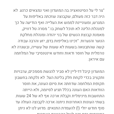
"צר לי על הסיטואציה בה המועדון ואני נמצאים כרגע. לא 
היה דבר כזה מעולם, שקבוצה שזכתה באליפות על 
המגרש, ומעוניינת לממש את העלייה ואף הודיעה על כך 
למנהלת הליגה לא תוכל לשחק בו." מסרה טל דוויק, 
מאמנת קבוצת הנשים של בני יהודה ומנהלת מחלקת 
הנוער והנערות. "זכינו באליפות בדם, יזע והרבה עבודה 
קשה שהתבטאה בשעות לא שעות של עשייה, ובשגרה לא 
נורמלית של חוסר ודאות וחודש אינטנסיבי של המלחמה 
עם איראן.
המועדון קיבל דד-ליין לא סביר להגשת מסמכים, ערבויות 
ותקציב בכדי לקחת חלק בליגת העל. לא נלקחה בחשבון 
תקופת המלחמה שדחתה את סיום העונה, את חוסר 
הוודאות האם העונה בכלל תגיע לסיומה, ולא הייתה 
התחשבות מינימלית וקבלת ארכה אף לא של 24 שעות. 
בשתי העונות האחרונות ניתנה ארכה לקבוצה העולה עד 
סוף חודש יולי (!) להעמדת התנאים. מדוע לנו לא ניתן 