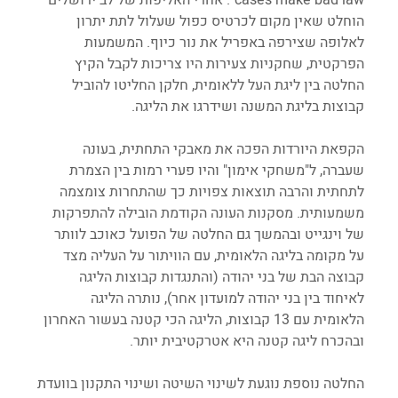
הוחלט שאין מקום לכרטיס כפול שעלול לתת יתרון 
לאלופה שצירפה באפריל את נור כיוף. המשמעות 
הפרקטית, שחקניות צעירות היו צריכות לקבל הקיץ 
החלטה בין ליגת העל ללאומית, חלקן החליטו להוביל 
קבוצות בליגת המשנה ושידרגו את הליגה. 
הקפאת היורדות הפכה את מאבקי התחתית, בעונה 
שעברה, ל"משחקי אימון" והיו פערי רמות בין הצמרת 
לתחתית והרבה תוצאות צפויות כך שהתחרות צומצמה 
משמעותית. מסקנות העונה הקודמת הובילה להתפרקות 
של וינגייט ובהמשך גם החלטה של הפועל כאוכב לוותר 
על מקומה בליגה הלאומית, עם הוויתור על העליה מצד 
קבוצה הבת של בני יהודה (והתנגדות קבוצות הליגה 
לאיחוד בין בני יהודה למועדון אחר), נותרה הליגה 
הלאומית עם 13 קבוצות, הליגה הכי קטנה בעשור האחרון 
ובהכרח ליגה קטנה היא אטרקטיבית יותר.
החלטה נוספת נוגעת לשינוי השיטה ושינוי התקנון בוועדת 