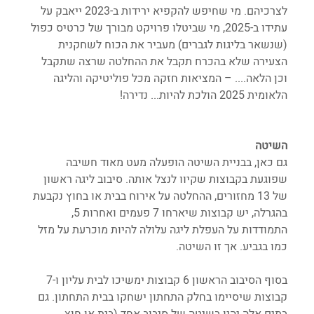
לצרכיהם. מי שחיפש להקפיא ירידות ב-2023 ייאבק על 
עתידו ב-2025, מי שביטלו פרויקט מבורך של כרטיס כפול 
(שנשאר בליגות לגברים) מעביר את הכוח לשחקנית 
הצעירה שלא בהכרח תקבל את ההחלטה שרצה שתקבל 
וכן הלאה.... – המציאות חזקה מכל פוליטיקה והליגה 
הלאומית 2025 הולכת להיות... נדירה!
השיטה
גם כאן, בבניית השיטה הופעלה מעט מאוד חשיבה 
שפוגעת בקבוצות שקיוו לנצל אותה. סיבוב ליגה ראשון 
של 13 מחזורים, ההחלטה על אירוח בבית או בחוץ נקבעת 
בהגרלה, יש קבוצות שיארחו 7 פעמים ואחרות 5, 
התמודדות על העפלת ליגה עלולה להיות מוכרעת על מזל 
כמו בגביע. אך זו השיטה.
בסוף הסיבוב הראשון 6 קבוצות ימשיכו לבית עליון ו-7 
קבוצות שיסיימו בחלק התחתון ישחקו בבית התחתון. גם 
בתים אלה יהיו בשיטה של סיבוב אחד (בית או חוץ 