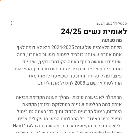
ספסל
11 בנוב׳ 2024
לאומית נשים 24/25
מה נשתנה
הליגה הלאומית של עונת 2024-2025 היא לא דומה לאף 
אחת אחרת שאנחנו זוכרים לפחות בעשור האחרון, כמה 
שינויים שנעשה בסוף העונה הקודמת ובקיץ, שינויים 
מתוכננים ושינויים שנכפו, יוזמות שנדחו וכורך המציאות 
עיצבו פה ליגה תחרותית כזו ששאפנו לראות מאז 
ההחלטות אי שם ב-2008 להגדיל את הליגות.
ההתחלה לא בישרה טובות - מהלך העונה הקודמת הביאה 
איתה כמה החלטות שנויות במחלוקת וביניהן הקפאת 
היורדות, ביטול הכרטיס הכפול ותוך כדי העונה גם ביטול 
מפעל גביע האיגוד. כל ההחלטות הגיעו משיקולים צרים 
וללא הסתכלות מקצועית ארוכה, מה שמכונה בלעז "Hard 
cases make bad law". אחרי האליפות של לב ירושלים 