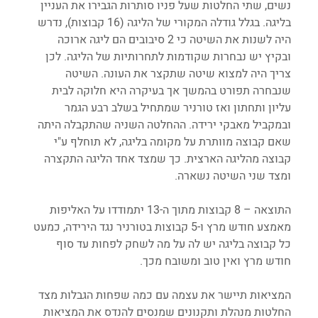
נשים, שתי החלטות שעל פניו סותרות הגבירו את העניין 
בליגה. בגלל גודלה המקורי של הליגה (16 קבוצות), נדרש 
היה לשנות את השיטה כי 2 סיבובים הם ליגה ארוכה 
ובקיץ יש נבחרות שקודמות לתחרותיות של הליגה. לכן 
צריך היה למצוא שיטה שתקצר את העונה. השיטה 
שנבחרה תפורט בהמשך אך בעיקרה היא חלוקה לבית 
עליון ותחתון ואז טורניר שמתחיל בשלב רבע הגמר 
ובמקביל מאבקי ירידה. ההחלטה השניה שהתקבלה היתה 
שאם קבוצה מוותרת על מקומה בליגה, לא תוחלף ע"י 
קבוצה מהליגה הארצית. כך שמצד אחד הליגה התקצרה 
ומצד שני השיטה נשארה.
התוצאה – 8 קבוצות מתוך ה-13 יתמודדו על האליפות 
מאמצע חודש מרץ ו-5 קבוצות בטורניר נגד הירידה, כמעט 
כל קבוצה בליגה יש לה על מה לשחק לפחות עד סוף 
חודש מרץ ואין טוב ומשובח מכך.
המציאות תיישר את עצמה עם כמה שפחות הגבלות מצד 
החלטות מנהלת ותקנונים שמנסים להנדס את המציאות 