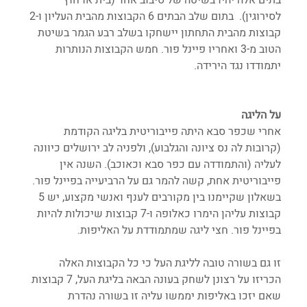
לסירוגין).  בתום שלב הבתים 6 הקבוצות מהבית העליון ו-2 
קבוצות מהבית התחתון יישחקו בשלב רבע הגמר בשיטת 
הטוב מ-3 ואחריו פיינל פור. חמש הקבוצות הנותרות 
יתמודדו נגד הירידה.
על הליגה
אחרי שכפר סבא היתה פייבוריטית בליגה הקודמת 
(קרובות לה נס ציונה והגלבוע), ולפניה לב ירושלים כיוונה 
לעליה (והתמודדה עם כפר סבא וכאוכב). השנה אין 
פייבוריטית אחת, קשה להמר גם על הרביעייה בפיינל פור. 
בשאלון שקיימנו בין מקורבים לענף ואנשי מקצוע, יש 5 
קבוצות עליהן הימרו כאלופה ו-7 קבוצות שיכולות להיות 
בפיינל פור. חצי ליגה שמתמודדת על האליפות.
זו גם בשורה טובה לליגת העל כי כל הקבוצות האלה 
הכריזו על רצונן לשחק בעונה הבאה בליגת העל, 7 קבוצות 
שאם יזכו באליפות יממשו עליה זו בשורה נהדרת 