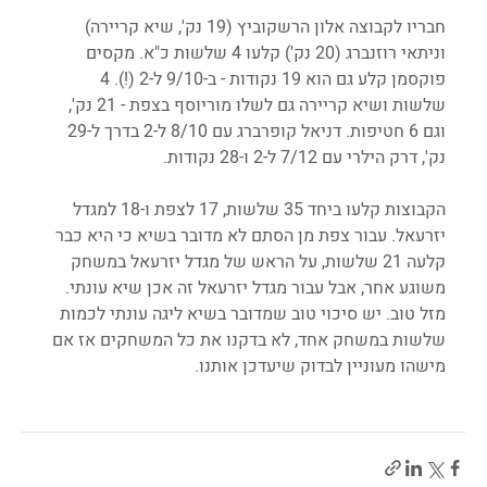
חבריו לקבוצה אלון הרשקוביץ (19 נק', שיא קריירה) 
וניתאי רוזנברג (20 נק') קלעו 4 שלשות כ"א. מקסים 
פוקסמן קלע גם הוא 19 נקודות - ב-9/10 ל-2 (!). 4 
שלשות ושיא קריירה גם לשלו מוריוסף בצפת - 21 נק', 
וגם 6 חטיפות. דניאל קופרברג עם 8/10 ל-2 בדרך ל-29 
נק', דרק הילרי עם 7/12 ל-2 ו-28 נקודות.
הקבוצות קלעו ביחד 35 שלשות, 17 לצפת ו-18 למגדל 
יזרעאל. עבור צפת מן הסתם לא מדובר בשיא כי היא כבר 
קלעה 21 שלשות, על הראש של מגדל יזרעאל במשחק 
משוגע אחר, אבל עבור מגדל יזרעאל זה אכן שיא עונתי. 
מזל טוב. יש סיכוי טוב שמדובר בשיא ליגה עונתי לכמות 
שלשות במשחק אחד, לא בדקנו את כל המשחקים אז אם 
מישהו מעוניין לבדוק שיעדכן אותנו.