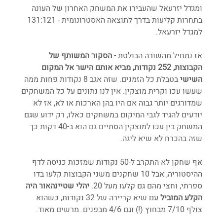
ומגדל יזרעאל שהעבירו את המשחק האחרון של העונה 
בתחרות קליעות בדרך לתוצאה האסטרונומית - 131:121 
למגדל יזרעאל.
אז נתחיל מהשורה הבולטת - 
הסקור המשותף של 
הקבוצות, 252 נקודות, מביא אותם הישר אל המקום 
השישי
 בטבלת כל הזמנים. שזה אגב 8 נקודות פחות ממה 
שעשו עכו וקרית מוצקין. אין לנו נתונים על כל המשחקים 
שמדורגים יותר גבוה אם היו בהן הארכות או לא, אז לא 
יודעים להגיד לגבי המיקום במשחקים כאלו, רק ידוע שגם 
המשחק בין עכו למוצקין הסתיים גם הוא ב-40 דקות כך 
שזה בהכרח לא שיא ליגה. 
אף שחקן לא התקרב ל-50 נקודות שמזכות כניסה לדף 
ההיסטוריה, אבל 10 שחקנים משני הקבוצות קלעו בדו 
ספרתי, וחצי מהם גם קלעו מעל 20. 
יהלי שטיינהאור היה 
הקלע המוביל 
עם שיא קריירה של 32 נקודות, כשהוא 
צולף 7/10 מבחוץ (!) וגם 4/6 מבפנים. מרשים מאוד. 