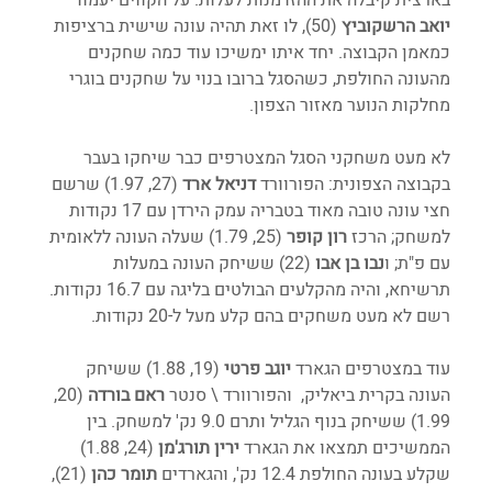
יואב
הרשקוביץ
 (50), לו זאת תהיה עונה שישית ברציפות 
כמאמן הקבוצה. יחד איתו ימשיכו עוד כמה שחקנים 
מהעונה החולפת, כשהסגל ברובו בנוי על שחקנים בוגרי 
מחלקות הנוער מאזור הצפון. 
לא מעט משחקני הסגל המצטרפים כבר שיחקו בעבר 
בקבוצה הצפונית: הפורוורד 
דניאל ארד
 (27, 1.97) שרשם 
חצי עונה טובה מאוד בטבריה עמק הירדן עם 17 נקודות 
למשחק; הרכז 
רון קופר
 (25, 1.79) שעלה העונה ללאומית 
עם פ"ת; ו
נבו בן אבו 
(22) ששיחק העונה במעלות 
תרשיחא, והיה מהקלעים הבולטים בליגה עם 16.7 נקודות. 
רשם לא מעט משחקים בהם קלע מעל ל-20 נקודות.  
עוד במצטרפים הגארד 
יוגב פרטי 
(19, 1.88) ששיחק 
העונה בקרית ביאליק,  והפורוורד \ סנטר 
ראם בורדה
 (20, 
1.99) ששיחק בנוף הגליל ותרם 9.0 נק' למשחק. בין 
הממשיכים תמצאו את הגארד 
ירין תורג'מן
 (24, 1.88) 
שקלע בעונה החולפת 12.4 נק', והגארדים 
תומר כהן
 (21), 