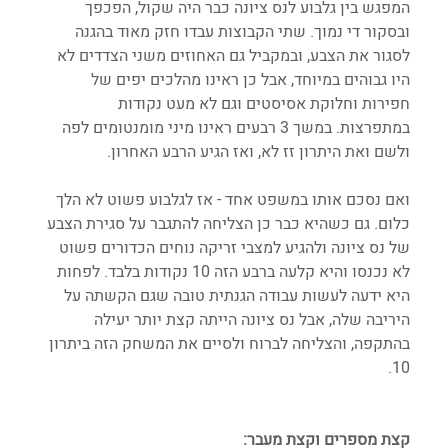
המפגש בין גלבוע לנס ציונה כבר היה שקול, הפכפך 
ובסקור די נמוך. שתי הקבוצות עבדו חזק מאוד בהגנה 
לסגור את הצבע, ובמקביל גם האחוזים משני הצדדים לא 
היו גבוהים במיוחד, אבל כן ראינו מהלכים יפים של 
חפירות וחלוקת אסיסטים וגם לא מעט נקודות 
במתפרצות. במשך 3 רבעים ראינו מיני מומנטומים לפה 
ולשם ואת היתרון זז לא, ואז הגיע הרבע האחרון. 
ואם נסכם אותו במשפט אחד - אז לגלבוע פשוט לא הלך 
כלום. גם כשהיא כבר כן הצליחה להתגבר על סגירת הצבע 
של נס ציונה ולהגיע למצבי זריקה נוחים הכדורים פשוט 
לא נכנסו והיא קלעה ברבע הזה 10 נקודות בלבד. לפחות 
היא ידעה לעשות עבודה הגנתית טובה שגם הקשתה על 
היריבה שלה, אבל נס ציונה הייתה קצת יותר יעילה 
בהתקפה, והצליחה לברוח ולסיים את המשחק הזה ביתרון 
10. 
קצת מספרים וקצת מעבר: