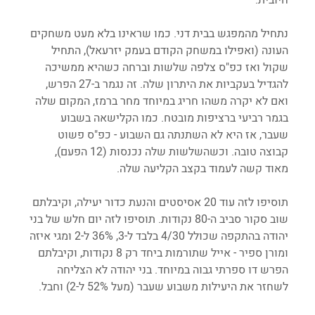
נתחיל מהמפגש בבית דני. כמו שראינו בלא מעט משחקים 
העונה (ואפילו במשחק הקודם בעמק יזרעאל), התחיל 
שקול ואז כפ"ס צלפה שלשות וברחה כשהיא ממשיכה 
להגדיל בעקביות את היתרון שלה. זה נגמר ב-27 הפרש, 
ואם לא יקרה משהו חריג במיוחד מחר ברמז, המקום שלה 
בגמר רביעי ברציפות מובטח. כמו הקלישאה בשבוע 
שעבר, אז היא לא השתנתה גם השבוע - כפ"ס פשוט 
קבוצה טובה. וכשהשלשות שלה נכנסות (12 הפעם), 
מאוד קשה לעמוד בקצב הקליעה שלה. 
תוסיפו לזה עוד 20 אסיסטים והנעת כדור יעילה, וקיבלתם 
שוב סקור סביב ה-80 נקודות. תוסיפו לזה יום חלש של בני 
יהודה בהתקפה שכולל 4/30 בלבד ל-3, 36% ל-2 ומגי איזה 
ומורן ספיר - אייל שתורמות ביחד רק 8 נקודות, וקיבלתם 
הפרש דו ספרתי גבוה במיוחד. בני יהודה לא הצליחה 
לשחזר את היעילות משבוע שעבר (מעל 52% ל-2) וחבל. 