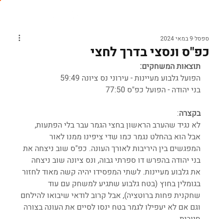
ספסל
9 במאי 2024
כפ"ס ונסצי בדרך לחצי
תוצאות המשחקים:
הפועל גלבוע מעיינות - עירוני נס ציונה 59:49
בני יהודה - הפועל כפ"ס 77:50
בקצרה
:
לא נגיד שהערב הראשון בחצי הגמר עבר בלי הפתעות, 
אבל הוא בהחלט נגמר כמו שדי ציפינו ממנו לאור 
המפגשים בין היריבות לאורך העונה. כפ"ס שוב ניצחה את 
בני יהודה בהפרש דו ספרתי גבוה, ונס ציונה שוב ניצחה 
את גלבוע מעיינות. לשתי המפסידו יהיה קשה מאוד לחזור 
בגומלין בחוץ (בטח גלבוע שתגיע למשחק עם עוד 
שחקנית פחות ברוטציה), אבל קרוב לודאי שיבואו להילחם 
וגם אם לא יעפילו לגמר בטח ינסו לסיים את העונה בצורה 
חיובית.