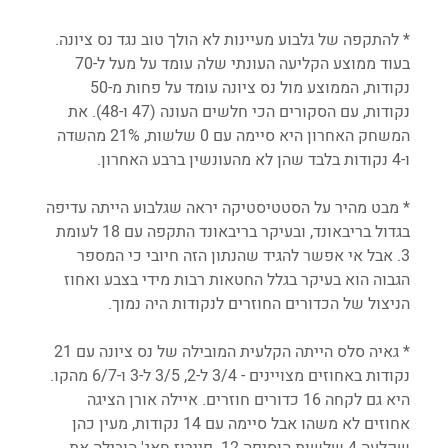
* להתקפה של גלבוע מעיינות לא הולך טוב נגד נס ציונה. 
בעוד ממוצע הקליעה העונתי שלה עומד על מעל ל-70 
נקודות, הממוצע מול נס ציונה עומד על פחות מ-50 
נקודות, עם הסקורים הכי חלשים העונה (47 ו-48). את 
המשחק האחרון היא סיימה עם 0 שלשות, 21% מהשדה 
ו-4 נקודות בלבד שהן לא מהעונשין ברבע האחרון. 
* מבט מהיר על הסטטיסטיקה יראה שגלבוע הייתה עדיפה 
בגדול בריבאונד, ובעיקר בריבאונד התקפה עם 18 לעומת 
3. אבל אי אפשר להגיד שהנתון הזה חיובי כי המספר 
הגבוה הוא בעיקר בגלל החטאות רבות מידי בצבע ואחוז 
הניצול של הכדורים החוזרים לנקודות היה נמוך. 
* גאיה סלס הייתה הקלעית המובילה של נס ציונה עם 21 
נקודות באחוזים מצויינים - 3/4 ל-2, 3/5 ל-3 ו-6/7 מהקו. 
היא גם לקחה 16 כדורים חוזרים. איילה אורן הציגה 
אחוזים לא משהו אבל סיימה עם 14 נקודות, מעין כהן 
שקלעה 4 שלשות הוסיפה 12. פיירוז חאג' הובילה את 