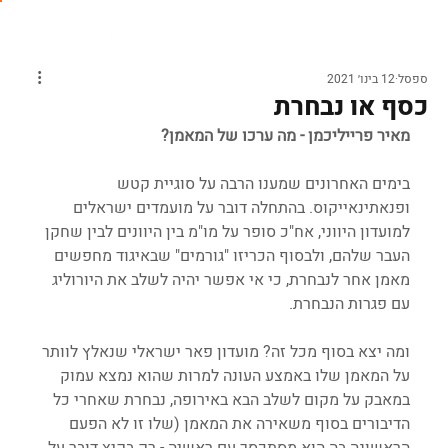
ספסל
12 בינו׳ 2021
כסף או נבחרת
מאיר פרייליכמן - מה ערכו של המאמן?
בימים האחרונים שמענו הרבה על סוגיית קטש 
ופנאתינאייקוס. בהתחלה דובר על מועמדים ישראלים 
למועדון היווני, אח"כ סופר על מו"מ בין היוונים לבין שחקן 
העבר שלהם, ולבסוף הכריזו "גורמים" שבאיגוד מחפשים 
מאמן אחר לנבחרת, כי אי אפשר יהיה לשלב את היורוליג 
עם פגרות הנבחרת.
ומה יצא בסוף מכל זה? מועדון פאר ישראלי שנאלץ לוותר 
על המאמן שלו באמצע העונה למרות שהוא נמצא עמוק 
במאבק על מקום לשלב הבא באירופה, נבחרת שאחרי כל 
הדיבורים בסוף משאירה את המאמן (שלו זו לא הפעם 
הראשונה בה הוא מסתכסך עם ראשיה - רק בקיץ דובר על 