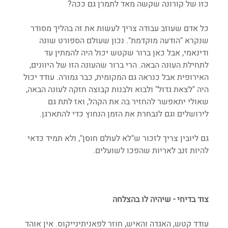
כזו של קורונה שקשה מאד לתמרן גם ככה?
כל אדם שעוזב עבודה צריך לעשות את זה בהליך מסודר 
שנקרא "הודעה מוקדמת". נכון שעולם הספורט שונה 
ודינאמי, אבל כאן ברור שקטש יכול היה להמתין עד 
לתחילת העונה הבאה. הרי ברור שהעונה הזו של היוונים, 
האירופית אבל כנראה גם המקומית, כבר גמורה. עודד יכול 
היה "לצאת גדול" ולבוא ולבנות קבוצה חזקה לעונה הבאה, 
שאולי יתאפשר להחזיר בה את הקהל, ואז לתת גם 
לירושלים וגם לנבחרת את הזמן הנחוץ כדי להתארגן.
גם ליובין צריך לזכור ש"לא לעולם חוסן", ולא תמיד כדאי 
להיות זנב לאריות שהפכו לשועלים.
צוד בדיחי - שיהיה לו בהצלחה
עודד קטש, האגדה והאיש, חוזר לפאניתינייקוס. אין אוהד 