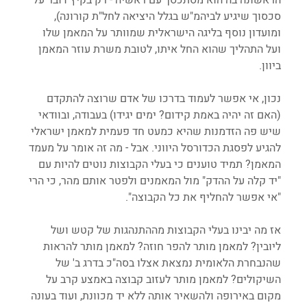
סכסוך שיגיע לביהמ"ש בגלל היציאה לחל"ת קורונה), 
ומועדון נוסף בליגה הישראלית שמוותר על המאמן שלו 
ועל התהליך שהוא החל איתו, לטובת משרת עוזר המאמן 
ביוון.
נכון, אי אפשר לעמוד בדרכו של אדם שרוצה להתקדם 
(האם זה יהיה באמת קידום? ימים יגידו) בעבודה, ובוודאי 
שיש פה הזדמנות שהיא כמעט חד פעמית למאמן ישראלי 
להגיע לפסגת הכדורסל היווני. אבל - מה זה אומר על מעמד 
המאמן? תמיד טוענים כי בעלי הקבוצות נוטים להיות עם 
"יד קלה על ההדק" מול המאמנים ולפטר אותם מהר, כי הרי 
"אי אפשר להחליף את כל הקבוצה".
אז מה יבינו בעלי הקבוצות מההתנהגות של קטש ושל 
ליובין? למאמן מותר להפר חוזה? למאמן מותר להראות 
שהנבחרת הלאומית נמצאת אצלו בסה"כ בדרג ב' של 
השיקולים? למאמן מותר לעזוב קבוצה באמצע קרב על 
מקום באירופה ולהשאיר אותה ללא יד מכוונת, ועוד בעונה 