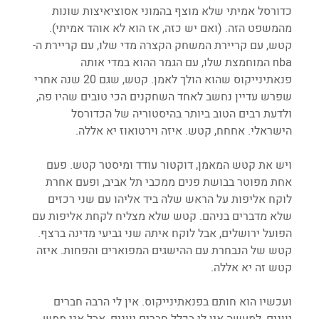
כדורסל אמיתי שלא מוצף בהמוני אסוציאיצות שונות 
מהמשפט הזה. (ואם יש כזה, אז הוא לא אוהד אמיתי).  
קטש, עם קריירת המשחק הקצרה מדי שלו, עם קריירת ה-
nba המוחמצת שלו, עם הגמר ההוא במדי אותה 
פנאתינייקוס שהוא הולך לאמן. קטש, שגם 20 שנה אחרי 
שפרש עדיין נחשב לאחד השחקנים הכי טובים שהיו פה, 
ולדעת רבים הטוב ביותר בהיסטוריה של הכדורסל 
הישראלי. אחחח, קטש. איזה וירטואוז יא אללה.
ויש את קטש המאמן, דוקטור עודד ומיסטר קטש. פעם 
אחת מפוטר בבושת פנים ממכבי תל אביב, ופעם אחרת 
לוקח אליפות על הראש שלה ביד אליהו עם שני רכזים 
שלא מדברים בניהם. קטש שלא מצליח לקחת אליפות עם 
הפועל ירושלים, אבל לוקח איתה שני גביעי מדינה ברצף. 
קטש של הנבחרת עם ההישגים המפוארים והפחות. איזה 
קטש זה יא אללה.
ועכשיו הוא חותם בפנאתינייקוס. אין לי הרבה חברים 
יוונים, למעשה אין לי בכלל חברים יוונים, אבל אני ממש 