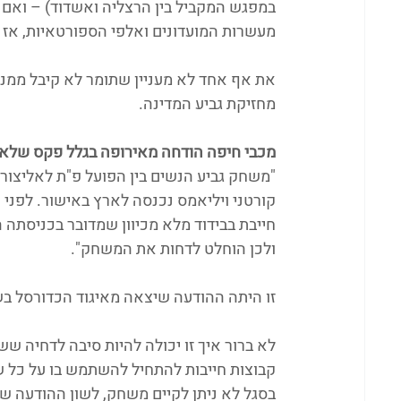
במפגש המקביל בין הרצליה ואשדוד) – ואם 
מעשרות המועדונים ואלפי הספורטאיות, אז
את אף אחד לא מעניין שתומר לא קיבל ממני
מחזיקת גביע המדינה.
מכבי חיפה הודחה מאירופה בגלל פקס שלא ה
קורטני ויליאמס נכנסה לארץ באישור. לפנ
חייבת בבידוד מלא מכיוון שמדובר בכניסת
ולכן הוחלט לדחות את המשחק".
זו היתה ההודעה שיצאה מאיגוד הכדורסל בשעה 16:10 לקראת משחק שצפוי היה להתחיל בשע
לא ברור איך זו יכולה להיות סיבה לדחיה ש
קבוצות חייבות להתחיל להשתמש בו על כל 
בסגל לא ניתן לקיים משחק, לשון ההודעה של