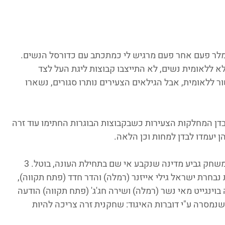
מלר פעם אחר פעם מרגיש לי כמתכתב עם כדורסל הנשים. 
 ללאומית נשים, לא התייצבו קבוצות ליגת העל לצד 
 ללאומית, אבל הגילאים הצעירים נותרו סגורים, נשארו 
דן המחלקות הצעירות כשבקבוצות הבוגרות החתימו עוד זרה 
ן יעמדו לבדן למחות וכן הלאה.
אתמול התקיים אירוע חמור בכל קנה מידה. משחק גביע מדינה שנקבע אי שם בתחילת העונה, בוטל. 3 
בחרת ישראל גילי אייזנר (רמלה) והדר חדד (פתח תקווה), 
ינגייט מאי נשר (רמלה) ושירה חג'ג' (פתח תקווה) הודעה 
נמסרה ע"י דוברות האיגוד: שחקנית זרה צריכה להיות 