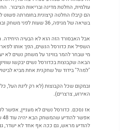
עולמית, החלטת מדינה ובריאות הציבור.  הח
הם קיבלו החלטה קיצונית בחומרתה פשוט ל
בשיאה של מגיפה, 36 שעות לפני משחק ובחרה לרשום אותה 8 שעות לפני המשחק!
אבל האבסורד הזה הוא לא הבעיה היחידה. 
השפיל את כדורסל הנשים, הפך אותו לפארסה 
מי שבחר להמר בווינר על משחק נשים לא י
הבאה שקבוצות בכדורסל נשים יבקשו שוויון ו
"למה?" בידוד של שחקנית אחת מביא לביטול
האירוע, צרצרים).
אפ
להודיע מראש, גם ככה אף אחד לא ישדר, ג