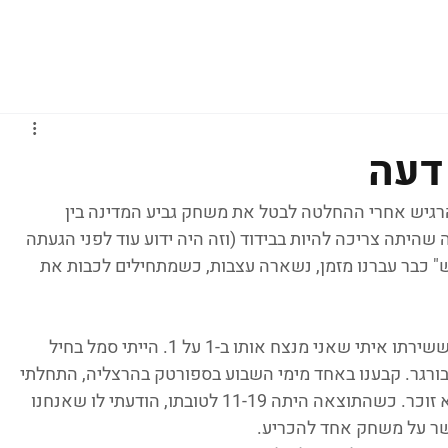
גברים
נשים
נוער
נבחרות
ליגות אירופיות
 דעה
רגיש אחרי ההחלטה לבטל את משחק גביע המדינה בין 
שהיתה צריכה להיות בבידוד (וזה היה ידוע עוד לפני הגעתה 
פש" כבר עברנו מזמן, נשארה עצבות, כשמתחילים לכבות את 
כשהייתי בן 20, התערבתי עם אחד הקצינים ששירתו איתי שאני מנצח אותו ב-1 על 1. הייתי סמל בחיל 
בורגר. קבענו באחד מימי השבוע בספורטק בהרצליה, התחלתי 
עם 3-0, הוא ניצח. 14-21 (או 16-21) כבר לא זוכר. כשהתוצאה היתה 11-19 לטובתו, הודעתי לו שאנחנו 