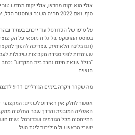
סוף. ואם 2022 תהיה השנה שתסגור הכל, יריית הפתיחה נורתה ב-9.12.21.
על סופו של הכדורסל עוד ייכתב בעתיד ובה
בפוסט המושקע של גלית מוסאי על הקיצוצים 
(וגם בליגה הלאומית, שצריכה להפוך למקצוע
שעומדות לפני סגירה מקבוצות שיכולות לעבו
"בגלל שנאת חינם נחרב בית המקדש" נכתב על
הנשים.
מה שקרה ויקרה בימים הגורליים 9-11 לדצמבר הוא, בהשאלה, לא שונה בהרבה.
אפשר לחלק אין האירוע לשניים: המקצועי –
האפליה המובנית והדרך שבה החלטות מתקבל
התייחסות מכל הגורמים שכדורסל נשים חשו
יושבי הראש של מוליכות ליגת העל.