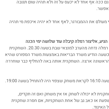
גם ככה אף אחד לא יכעס על זה ולא תהיה שום תגובה 
 אפשר.
 מעולם את ההמבורגר, לאף אחד לא יהיה איכפת מי תהיה 
גיע, אליצור רמלה קיבלה עוד שלושה ימי הכנה
"משחק גביע הנשים בין הפועל פ"ת לאליצור רמלה נדחה מהערב למוצאי שבת בשעה 20.30. השחקנית 
י כשעה הודיע משרד הבריאות באמצעות משרד הספורט שהיא 
ה הראשונה ארצה. השחקנית אותה באה להחליף כבר שוחררה 
ה 19:00.
שחקנית לא יכולה לשחק אז אין משחק ואם זה תקדים, 
שפעת או כאב גב של אחת השחקניות, אם חסרה שחקנית 
 האיגוד.