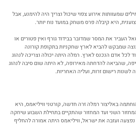
ל למעשה זה לא הסיפור, כי מדובר ב-50 מילים שמעוותות אירוע צפוי שיכול וצריך היה להימנע, אבל 
וענית, היא קיבלה פרס משחק במועד נוח יותר.
אל העביר את המסר שמדובר בבידוד גורף ואין פטורים או 
בוצה שמבקש להביא לארץ שחקניות בתקופת קורונה 
 לכל אדם הנכנס לארץ. רמלה היתה יכולה וצריכה לנהוג 
ה, שהביאה להדחתה מאירופה, לא היתה שום סיבה לנהוג 
לשנות רישום זרות, ועליה האחריות.
פי הודעה רשמית שיצאה בתאריך 5.12 הוחתמה באליצור רמלה זרה חדשה, קורטני וויליאמס, היא 
המחזור השני ועד המחזור שהתקיים בתחילת השבוע שיחקה 
מיטשל נפצעה ועזבה את ישראל, וויליאמס היתה אמורה להחליף 