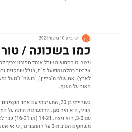
ראשי
שי ברק
10 בדצמ׳ 2021
כמו בשכונה / טור
עצוב. זו התחושה שכל אוהד ספורט צריך לה
אליצור רמלה והפועל פ"ת, בגלל שחקנית זרה 
לארץ). את שלב ה"ביזיון", "בושה" ו"גועל נ
האור על הענף.
אוויר, הוא היה סגן. ההתערבות היתה על המ
משחקים הטוב מ-3 על ההמבורגר, כי אי אפשר על משחק אחד להכריע.