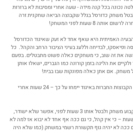
לטה נכונה בכל קנה מידה - שעה אחרי ומסיבות לא ברורות 
בטל משחק כדורסל בגלל שקבוצה הביאה שחקנית זרה 
הבעיה האמיתית היא שאף אחד לא זעק שאיגוד הכדורסל 
ופיאסקו, לבדיחה וללעג בעיני הציבור הרחב והקהל.  כל 
עשה את זה שוב, כי משחקים כאלה פשוט מתבטלים. בפעם 
לקיים את הליגה בזמן קורונה כמו הגברים, ישאלו אותן 
 משחק. אם אתן כאלה מפונקות שבו בבית!
ובמקום שכל הקבוצות (לא רק ליגת העל, כל הקבוצות החברות באיגוד יימחו על כך – 24 שעות אחרי 
אז נסכם. כדורסל נשים לא מעניין, אפשר לקבוע משחק ולבטל אותו 3 שעות לפני, אפשר שלא ישודר, 
שר להודיע שהמשחק הבא יהיה עוד 48 שעות – כי אין קהל, כי גם ככה אף אחד לא יבוא אז למה לא 
ם ככה לא יהיה גוף תקשורת רשמי במשחק (כמו שלא היה 