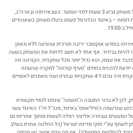
כן. בידוד של שחקנית אחת הוביל לדחייה של משחק גביע 3 שעות לפני המועד. כשבאירופה ובארה"ב, 
ת דומות – באיגוד הכדורסל פשוט ביטלו משחק כשאוהדים 
19:0.
ירחה בחודש אוקטובר יריבה תורכית שהגיעה ללא מאמן 
ו להיות בבידוד. אף אחד לא חשב לדחות את המשחק בשעה 
מכבד את עצמו, הוא גדול יותר מכל שחקנית. הקורונה פה 
ם, כל קבוצה יודעת להכניס בחוזים "סעיף קורונה" למקרה שהעונה 
מבוטלת או שיש סגר – אז איך בידוד של שחקנית זרה גורם ל-4 שחקניות נבחרת ושני מאמנים לאומיים 
ן, לכן לא ברור התגובה ה"משונה" שנתנו לגופי תקשורת 
ע שנרשמה ה'וויליאמס' באיגוד, מנכ"ל ויו"ר האיגוד עשו 
של המעשים שבחרה אליצור רמלה לעשות ומתוך אחריות גם 
תן לשתף עפ"י חוקי מדינת ישראל (כל החלטה אחרת בשלב 
11: באיגוד, היתה בניגוד להחלטות הממשלה). אין פה עניין אישי, יש מגיפה 