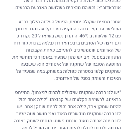
כשהציגו שוב יכולת התקפית גבוהה מול החבורה של 
אובראדוביץ', וכשהם מנצחים בשלושה מארבעת הרבעים.
אחרי מחצית שקולה יחסית, הפועל העלתה הילוך ברבע 
השלישי עם קצב גבוה בהתקפה וערב קליעה נהדר מבחוץ 
עם 12 שלשות ב-46%. היתרון נשק בשיאו ל-20 נקודות, 
וגם ריצה של הסרבים ברבע האחרון נבלמה בזכות קור רוח 
של האדומים שממשיכים להתייצב כאחת הקבוצות 
החזקות במפעל. אם יש נתון שמעיד באופן הכי מוחשי את 
ההופעה הטובה של שחקניו של איטודיס הוא ששבעה 
שחקנים קלעו בספרות כפולות במשחק, במה שמעיד על 
האיכות והעומק בסגל של האדומים.
"יש לנו הרבה שחקנים שיכולים לתרום לניצחון", התייחס 
בראיינט לרשימת הקלעים של קבוצתו. "לילה אחד יכול 
להיות שחקן אחד, לילה אחד יכול להיות שחקן אחר. יש 
לנו הרבה שחקנים מוכשרים מאוד ואני חושב שזה יעזור 
לנו בעונה ארוכה מאוד. אנחנו פשוט מנסים לשחק בצורה 
הנכונה ולגרום לכולם להיות מעורבים. זה הוביל לכמה 