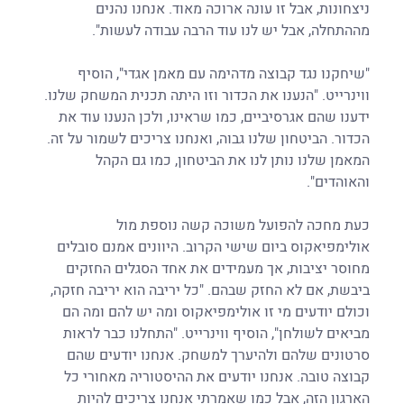
ניצחונות, אבל זו עונה ארוכה מאוד. אנחנו נהנים 
מההתחלה, אבל יש לנו עוד הרבה עבודה לעשות".
"שיחקנו נגד קבוצה מדהימה עם מאמן אגדי", הוסיף 
ווינרייט. "הנענו את הכדור וזו היתה תכנית המשחק שלנו. 
ידענו שהם אגרסיביים, כמו שראינו, ולכן הנענו עוד את 
הכדור. הביטחון שלנו גבוה, ואנחנו צריכים לשמור על זה. 
המאמן שלנו נותן לנו את הביטחון, כמו גם הקהל 
והאוהדים".
כעת מחכה להפועל משוכה קשה נוספת מול 
אולימפיאקוס ביום שישי הקרוב. היוונים אמנם סובלים 
מחוסר יציבות, אך מעמידים את אחד הסגלים החזקים 
ביבשת, אם לא החזק שבהם. "כל יריבה הוא יריבה חזקה, 
וכולם יודעים מי זו אולימפיאקוס ומה יש להם ומה הם 
מביאים לשולחן", הוסיף ווינרייט. "התחלנו כבר לראות 
סרטונים שלהם ולהיערך למשחק. אנחנו יודעים שהם 
קבוצה טובה. אנחנו יודעים את ההיסטוריה מאחורי כל 
הארגון הזה, אבל כמו שאמרתי אנחנו צריכים להיות 