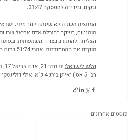
נזקים, ובירידה להפסקה 31:47. 
המחצית השניה לא שינתה יותר מידי. ישראל
מומנטום, בעיקר בהובלת אדם אריאל שרשם 
הצליחה להתקרב בצורה משמעותית, ובסופו ש
מוקדם את ההתמודדות. אחרי 51:74 בתום הרבע השלישי, 75:103 הייתה התוצאה בסיום המשחק.
קלעו לישראל:
רב', 5 אס') ואיתן בורג 4 כ"א, אילי דולינסקי 3, ליאור קררה 2.
פוסטים אחרונים