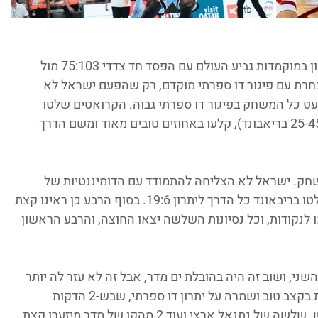
נבחרת הגברים סגרה את שלב הבתים הראשון במוקמדות גביע העולם עם הפסד חד צדדי 75:103 מול 
חרת עם פיגור דו ספרתי מוקדם, רק שהפעם ישראל לא 
 כל המשחק בפיגור דו ספרתי גבוה. הקרואטים שלטו 
לחלוטין בצבע עם הבדלי גובה בולטים לעין (25-45 בריאבונד), קלעו באחוזים טובים מאוד ומשם הדרך 
ק. ישראל לא הצליחה להתמודד עם הדומיננטיות של 
הקרואטים בצבע, שקלעו באחוזים טובים ושלטו בריבאונד כל הדרך ליתרון 19:6. בסוף הרבע כן ראינו קצת 
 לנקודות, וכל נסיונות השלשה יצאו החוצה, והרבע הראשון 
י, ושוב זה היה בהובלת ים מדר, אבל זה לא עזר לה יותר 
מידי. נבחרת קרואטיה המשיכה לייצר נקודות בקצב טוב ושמרה על יתרון דו ספרתי, שבש-2 הדקות 
האחרונות של הרבע גם צמח למעל 20 הפרש. שלשה של נתנאל ארצי ועוד 2 מהקו של מדר מיזערו קצת 