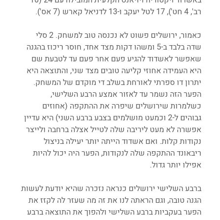
רב', 4 חט'), 17 לטל יעקב ו-13 לדניאל קארש (7 אס'). 
כאמור, ירושלים פשוט לא נכנסה טוב למשחק. 2 סלי 
שדה בלבד ב-5 ומשהו דקות מצד אחד, חוסר ריכוז בהגנה 
שאפשר לאשדוד להגיע פעם אחר פעם עד לטבעת שם 
היא העמידה אחוזי קליעה טובים מצד שני, והתוצאה היא 
יתרון דו ספרתי לאורחת בשלב די מוקדם של המשחק. 
הפער הזה נשמר עד לאזור אמצע הרבע השלישי, 
כשלמרות שירושלים שיפרה את ההתקפה (אחוזים 
גבוהים ל-2 וכמעט מושלמים בצבע ברבע השני) היא עדיין 
אפשרה לא מעט ליריבה שלה לטייל אצלה ברחבה ולייצר 
נקודות קלות. ואם אשדוד הייתה יותר יעילה בניצול 
ריבאונד ההתקפה שלה לנקודות, הפער היה יכול להיות 
אפילו יותר גדול. 
ברבע השלישי ירושלים כנראה נזכרה שהיא יודעת לעשות 
הגנה טובה, וגם הראתה לנו את זה מה שעזר לה לקזז את 
הפער בעקביות ברבע השלישי ולהפוך את התוצאה ברבע 