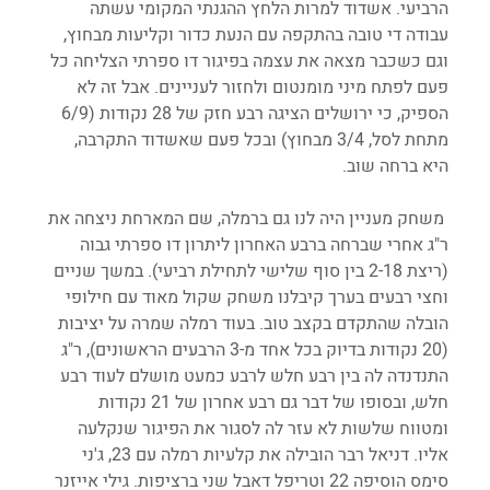
הרביעי. אשדוד למרות הלחץ ההגנתי המקומי עשתה 
עבודה די טובה בהתקפה עם הנעת כדור וקליעות מבחוץ, 
וגם כשכבר מצאה את עצמה בפיגור דו ספרתי הצליחה כל 
פעם לפתח מיני מומנטום ולחזור לעניינים. אבל זה לא 
הספיק, כי ירושלים הציגה רבע חזק של 28 נקודות (6/9 
מתחת לסל, 3/4 מבחוץ) ובכל פעם שאשדוד התקרבה, 
היא ברחה שוב. 
 משחק מעניין היה לנו גם ברמלה, שם המארחת ניצחה את 
ר"ג אחרי שברחה ברבע האחרון ליתרון דו ספרתי גבוה 
(ריצת 2-18 בין סוף שלישי לתחילת רביעי). במשך שניים 
וחצי רבעים בערך קיבלנו משחק שקול מאוד עם חילופי 
הובלה שהתקדם בקצב טוב. בעוד רמלה שמרה על יציבות 
(20 נקודות בדיוק בכל אחד מ-3 הרבעים הראשונים), ר"ג 
התנדנדה לה בין רבע חלש לרבע כמעט מושלם לעוד רבע 
חלש, ובסופו של דבר גם רבע אחרון של 21 נקודות 
ומטווח שלשות לא עזר לה לסגור את הפיגור שנקלעה 
אליו. דניאל רבר הובילה את קלעיות רמלה עם 23, ג'ני 
סימס הוסיפה 22 וטריפל דאבל שני ברציפות. גילי אייזנר 