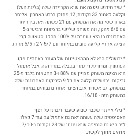
* שיר תירוש ניפצה את שיא הקריירה שלה (בליגת העל) 
וקלעה כאמור 33 נקודות, 12 מתוכן ברבע האחרון. אליסה 
בארון שסיימה את המשחק עם 21 עשתה זאת בין היתר 
עם 6/6 מהקו, וזה משחק שלישי ברציפות ורביעי ב-5 
האחרונים בו היא שומרת על 100% מהקו. סטאשה קרי 
הציגה אחוזי קליעה טובים במיוחד עם 5/7 ל-2 ו-5/5 מהקו.
* ירושלים היא לא מהמצטיינות של העונה באחוזים מקו 
העונשין, ומדורגת די נמוך בטבלה במדד הזה, אבל אתמול 
היא הציגה משחק מצויין עם 88% ו-3 החטאות בלבד מ-25 
זריקות. ירושלים קלעה את כל 9 הזריקות האחרונות שלה 
במשחק. גם אשדוד אגב הציגה אחוזים גבוהים במיוחד 
במשחק הזה - 16/18. 
* גילי אייזנר שכבר שבוע שעבר דיברנו על רצף 
האסיסטים שלה עשתה זאת גם אתמול עם עוד 7 כאלו. 
לזה היא גם הוסיפה שיא עונתי של 23 נקודות ב-7/10 
מדהים מחוץ לקשת. 