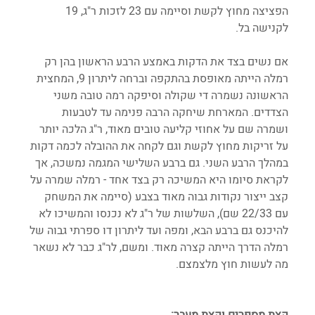
הפציצה מחוץ לקשת וסיימה עם 23 לזכות ר"ג, 19 
לקנישה בל.
אם נשים בצד את הדקות באמצע הרבע הראשון בהן רק 
רמלה הייתה מאופסת בהתקפה וברחה ליתרון 9, המחצית 
הראשונה נשמרה די שקולה וסיפקה רמה טובה משני 
הצדדים. המארחת שיחקה הרבה פנימה עד לטבעות 
ושמרה שם על אחוזי קליעה טובים מאוד, ר"ג הלכה יותר 
על זריקות מחוץ לקשת וגם לקחה את ההובלה לכמה דקות 
במהלך הרבע השני. גם ברבע השלישי המגמה נמשכה, אך 
לקראת סיומו היא המשיכה רק בצד אחד - רמלה שמרה על 
קצב ייצור נקודות גבוה מאוד בצבע (סיימה את המשחק 
עם 22/33 שם), השלשות של ר"ג לא נכנסו והמשיכו לא 
להיכנס גם ברבע הבא, ומפה ועד ליתרון דו ספרתי גבוה של 
רמלה הדרך הייתה קצרה מאוד. ומשם, לר"ג כבר לא נשאר 
מה לעשות חוץ מלצמצם.
קצת מספרים וקצת מעבר: