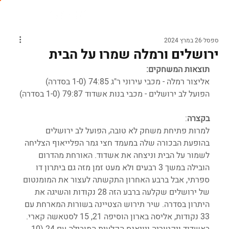
ספסל
26 במרץ 2024
ירושלים ורמלה שמרו על הבית
תוצאות המשחקים:
אליצור רמלה - מכבי עירוני ר"ג 74:85 (1-0 בסדרה)
הפועל לב ירושלים - מכבי בנות אשדוד 79:87 (1-0 בסדרה)
בקצרה
:
למרות פתיחת משחק לא טובה, הפועל לב ירושלים 
בהופעת הבכורה שלה במעמד חצי גמר הפלייאוף הצליחה 
לשמור על הבית וניצחה את אשדוד. האורחת מהדרום 
הובילה במשך 3 רבעים ולא מעט זמן מזה גם ביתרון דו 
ספרתי, אבל ברבע האחרון התקשתה לעצור את המומנטום 
של ירושלים שקלעה ברבע הזה 28 נקודות והשיגה את 
היתרון בסדרה. שיר תירוש הצטיינה בשורות המארחת עם 
33 נקודות, אליסה בארון הוסיפה 21, 15 לסטאשה קארי. 
באשדוד ויקטוריה ויויאנס הקלעית המובילה עם 24 (10 