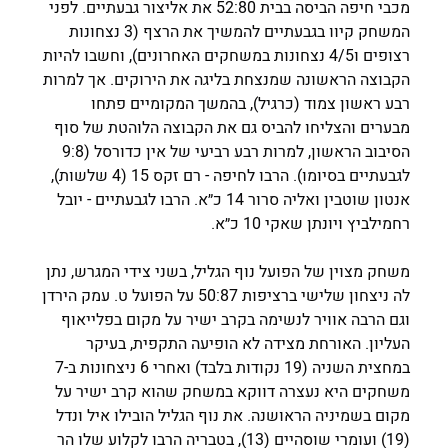
מכבי חיפה הביסה בבית 52:80 את אליצור גבעתיים. לפני 
המשחק קיוו בגבעתיים להמשיך את הרצף (3 נצחונות 
רצופים ו4/5 נצחונות במשחקים האחרונים), וחשבו להיות 
הקבוצה הראשונה שמנצחת בליגה את הירוקים. אך למרות 
רבע ראשון צמוד (כרגיל), בהמשך המקומיים פתחו 
מבערים והצליחו להביס גם את הקבוצה הלוהטת של סוף 
הסיבוב הראשון, למרות רבע רביעי של אין כדורסל (9:8 
לגבעתיים בסיומו). הרבו לחיפה - רם זקס 15 (4 שלשות), 
אנטון שוטבין ואליה סרור 14 כ״א. הרבו לגבעתיים - יובל 
רחמילביץ ויונתן שאקי 10 כ״א.
משחק מצוין של הפועל נוף הגליל, בשני צידי המגרש, נתן 
לה ניצחון שלישי ברציפות 50:87 על הפועל ט. עמק הירדן 
וגם הרבה אוויר לנשימה בקרב ישיר על מקום בפלייאוף 
העליון. האורחת מצידה לא הופיעה התקפית, בעיקר 
במחצית השניה (19 נקודות בלבד) ואחרי 6 ניצחונות ב-7 
משחקים היא נעצרה דווקא במשחק שהוא קרב ישיר על 
מקום בשמיניה הראושנה. את נוף הגליל הובילו איל ונדל 
(19) ועומרי שוסהיים (13), בטבריה הרבו לקלוע שלו הר 