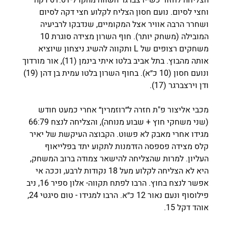
וחצי לסיום. נועם חסון הצליח לקלוע חצי דקה לסיום 
ושחרר הרבה אוויר אצל המקומיים, שנדבקו לרביעיה 
המובילה (משחק יותר). חוף השרון מצידה סוגרת 10 
משחקים רצופים של L ותקווה להשיג ניצחון שיוציא 
אותה מהבוץ. בתל אביב בלטו איתי בינמן (11), אור מורדוך 
ונועם חסון (10 כ״א). בחוף השרון בלטו עמית בן דהן (19) 
ודן וירצברגר (17).
מכבי אליצור פ"ת חזרה ל״רוזמרין״ אחרי כמעט חודש 
(שני משחקי חוץ + שבוע מנוחה), והצליחה לנצח 66:79 
מגידו אחרי מאבק לא פשוט. הקבוצה העיקשת של יאיר 
קלס מצידה פספסה הזדמנות לתקוע יתד בפלייאוף 
העליון. למרות שהצליחה להישאר צמודה ברוב המשחק, 
היא לא הצליחה לקלוע מעל 18 נקודות לרבע, וככה אי 
אפשר לנצח בחוץ. הרבו לפתח תקווה- אלון ספיר 16, ניב 
פילוסוף ונעם נאור 12 כ״א. הרבו למגידו - טום סיגטי 24, 
אוהד דקל 15.