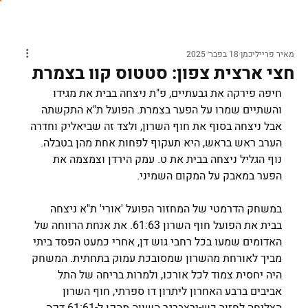
מאיר פרייליכמן
18 בפבר׳ 2025
חצי ארצית צפון: סטטוס קוו בצמרת
חיפה פירקה את גבעתיים, פ"ת ניצחה בבית את מגידו 
והשתיים שמרו על הפער בצמרת. הפועל ת"א התקשתה 
אבל ניצחה בסוף את חוף השרון, ולצד זה שביאליק וחדרה 
הערב ראש בראש, היא תעקוף לפחות אחת מהן בטבלה. 
נוף הגליל ניצחה בבית את ט. עמק הירדן וצמצמה את 
הפער במאבק על המקום השמיני.
במשחק הדרמטי של המחזור הפועל 'אורי' ת"א ניצחה 
בבית את הפועל חוף השרון 61:63. את אנחת הרווחה של 
האדומים שמעו בכל רחבי גוש דן, אחרי כמעט הפסד ביתי 
מביך לאורחת מהשרון שמסובכת עמוק בתחתית. המשחק 
היה יחסית צמוד לכל אורכו, ולמרות בריחה של התל 
אביבים ברבע האחרון ליתרון דו ספרתי, חוף השרון 
הצליחה לחזור כש-ירצברגר השווה מהקו ל-61:61 דקה 