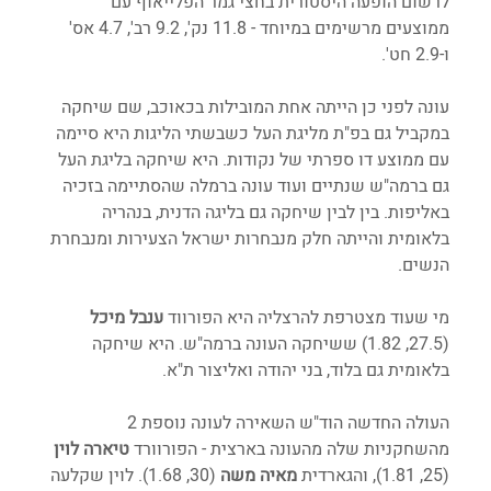
לרשום הופעה היסטורית בחצי גמר הפלייאוף עם 
ממוצעים מרשימים במיוחד - 11.8 נק', 9.2 רב', 4.7 אס' 
ו-2.9 חט'. 
עונה לפני כן הייתה אחת המובילות בכאוכב, שם שיחקה 
במקביל גם בפ"ת מליגת העל כשבשתי הליגות היא סיימה 
עם ממוצע דו ספרתי של נקודות. היא שיחקה בליגת העל 
גם ברמה"ש שנתיים ועוד עונה ברמלה שהסתיימה בזכיה 
באליפות. בין לבין שיחקה גם בליגה הדנית, בנהריה 
בלאומית והייתה חלק מנבחרות ישראל הצעירות ומנבחרת 
הנשים. 
מי שעוד מצטרפת להרצליה היא הפורווד 
ענבל מיכל
(27.5, 1.82) ששיחקה העונה ברמה"ש. היא שיחקה 
בלאומית גם בלוד, בני יהודה ואליצור ת"א. 
העולה החדשה הוד"ש השאירה לעונה נוספת 2 
מהשחקניות שלה מהעונה בארצית - הפורוורד 
טיארה לוין
(25, 1.81), והגארדית 
מאיה משה 
(30, 1.68). לוין שקלעה 