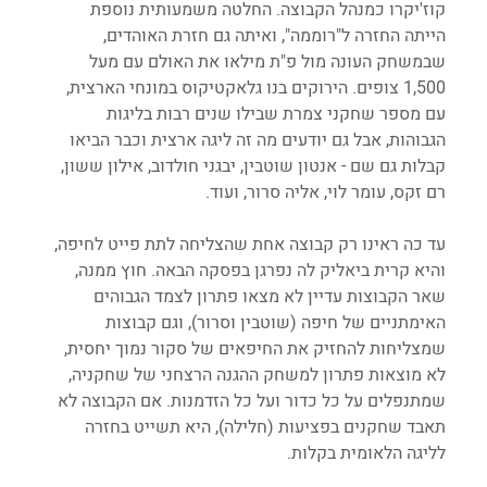
קוז'יקרו כמנהל הקבוצה. החלטה משמעותית נוספת 
הייתה החזרה ל"רוממה", ואיתה גם חזרת האוהדים, 
שבמשחק העונה מול פ"ת מילאו את האולם עם מעל 
1,500 צופים. הירוקים בנו גלאקטיקוס במונחי הארצית, 
עם מספר שחקני צמרת שבילו שנים רבות בליגות 
הגבוהות, אבל גם יודעים מה זה ליגה ארצית וכבר הביאו 
קבלות גם שם - אנטון שוטבין, יבגני חולדוב, אילון ששון, 
רם זקס, עומר לוי, אליה סרור, ועוד.
עד כה ראינו רק קבוצה אחת שהצליחה לתת פייט לחיפה, 
והיא קרית ביאליק לה נפרגן בפסקה הבאה. חוץ ממנה, 
שאר הקבוצות עדיין לא מצאו פתרון לצמד הגבוהים 
האימתניים של חיפה (שוטבין וסרור), וגם קבוצות 
שמצליחות להחזיק את החיפאים של סקור נמוך יחסית, 
לא מוצאות פתרון למשחק ההגנה הרצחני של שחקניה, 
שמתנפלים על כל כדור ועל כל הזדמנות. אם הקבוצה לא 
תאבד שחקנים בפציעות (חלילה), היא תשייט בחזרה 
לליגה הלאומית בקלות.