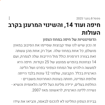
ספסל
8 בפבר׳ 2025
חיפה ועוד 14, והשינוי המרענן בקרב
העולות
הדומיננטיות של חיפה במחוז הצפון
זה נכון שיש לנו שתי קבוצות שסיימו את הסיבוב במאזן 
מושלם, כל אחת במחוז שלה. אבל רק אחת מהן עשתה 
זאת בצורה דורסנית כולל מול היריבות שלה לצמרת, ועם 
14 נצחונות בהפרש ממוצע של 25 נקודות. חיפה היא 
למעשה ה-להיט של המחוז הצפוני בפרט ושל הליגה 
הארצית בכלל. הקבוצה, שלפני 12 עונות בלבד הייתה 
אלופת המדינה, חוותה בעונות האחרונות משברים - 
החלפת בעלים, ירידה מליגת העל לליגה הלאומית והשיא - 
נשירה לליגה הארצית, לראשונה מאז 2007.
בבירת הצפון החליטו לא להכנס לבאסה, והביאו את עידו 