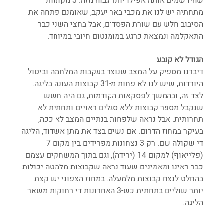
שהיו שמים אותה אפילו יותר גבוה מזה. 3 מקומות 
מתחתיה יש לנו את מכבי באר יעקב, שאומנם פתחה את 
הסיבוב חלש עם שורת הפסדים, אבל בחצי השני כבר 
התאקלמה ונמצאת כרגע במומנטום חיובי במיוחד.
הגודל לא קובע
דיברנו מספיק על המצב שנוצר בעקבות המלחמה וביטול 
היורדות, שיש לנו לא פחות מ-31 קבוצות העונה בליגה. 
לצד זה, ובהמשך לפסקאות הקודמות, גם היה חשש 
שנקבל מספר קבוצות ללא סגלים ראויים ותחתית לא 
תחרותית. אבל נראה שלפחות בנתיים המצב לא ככה, 
בעיקר במחוז הדרום. אם נשים בצד את מתן אשדוד, הליגה 
די שקולה שם. רק 3 נצחונות מפרידים בין מקום 7 
(פלייאוף) למקום 14 (ירידה), וגם בתוך המשחקים עצמם 
כבר ראינו ומאמינים שעוד נראה שקבוצות מלמטה יכולות 
בהחלט לנצח קבוצות מלמעלה. במחוז הצפוני יש קצת 
יותר שוליים בתחתית כש-3 האחרונות די רחוקות משאר 
הליגה.