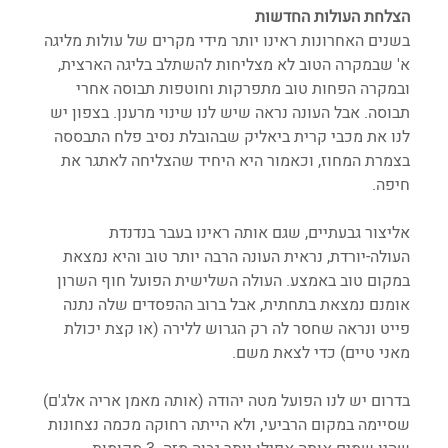
הצלחת העולות החדשות
בשנים האחרונות ראינו יותר מידי מקרים של עולות מליגה 
א' שבמקרה הטוב לא מצליחות להשתלב בליגה הארצית, 
ובמקרה הפחות טוב מתפרקות וחוטפות תבוסה אחרי 
תבוסה. אבל העונה נראה שיש לנו שינוי מרענן. בצפון יש 
לנו את מכבי קרית ביאליק שבהובלת נסיב פלח התבססה 
בצמרת המחוז, וכאמור היא היחיד שהצליחה לאתגר את 
חיפה.
אליצור גבעתיים, שגם אותה ראינו בעבר בנדנדת 
העולה-יורדת, נראית העונה הרבה יותר טוב והיא נמצאת 
במקום טוב באמצע. העולה השלישית הפועל חוף השרון 
אומנם נמצאת בתחתית, אבל ברוב ההפסדים שלה נתנה 
פייט ונראה שחסר לה רק הגרוש ללירה (או קצת יכולת 
מאני טיים) כדי לצאת משם.
בדרום יש לנו הפועל מטה יהודה (אותה מאמן אריה אלג'ם) 
שסיימה במקום הרביעי, ולא הייתה רחוקה מכמה נצחונות 