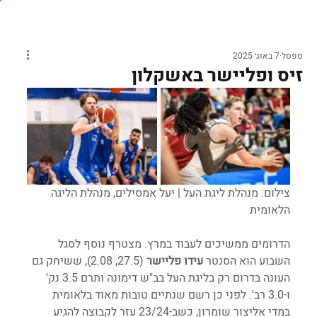
ספסל
7 באוג׳ 2025
זיס ופליישר באשקלון
צילום: מנהלת ליגת העל | יעל אמסילים, מנהלת הליגה 
הלאומית
הדרומים ממשיכים לעבוד במרץ. מצטרף נוסף לסגל 
השבוע הוא הסנטר 
עידו פליישר
 (27.5, 2.08), ששיחק גם 
העונה בדרום רק בליגת העל בב"ש דימונה ותרם 3.5 נק' 
ו-3.0 רב'. לפני כן רשם שנתיים טובות מאוד בלאומית 
במדי אליצור שומרון, כשב-23/24 עזר לקבוצה להגיע 