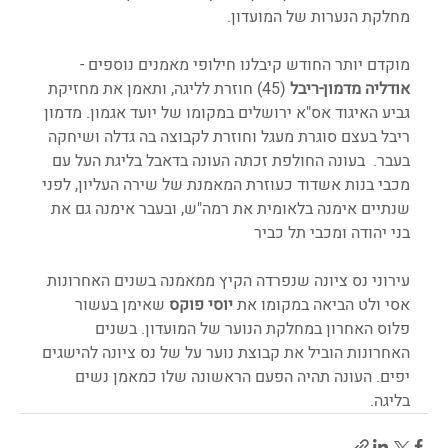
מחלקת הנערות של המועדון. 
מוקדם יותר החודש קיבלנו חילופי מאמנים נוספים - 
אודליה מדמון-ריבל
 (45) חוזרת לליגה, ותאמן את מחזיקת 
גביע האיגוד אס"א ירושלים במקומו של יועד אגמון. מדמון 
ריבל בעצם סוגרת מעגל וחוזרת לקבוצה בה גדלה ושיחקה 
בעבר.  בעונה החולפת זכתה העונה בדאבל בליגת העל עם 
מכבי בנות אשדוד כעוזרת המאמנת של שירה העליון, לפני 
שנתיים אימנה בלאומית את רמה"ש, ובעבר אימנה גם את 
בני יהודה ומכבי תל כביר
עירוני נס ציונה שנפרדה הקיץ ממאמנה בשנים האחרונות 
אסי ולט הביאה במקומו את 
יוסי פוקס
 שאימן בעשור 
פלוס האחרון במחלקת הנוער של המועדון. בשנים 
האחרונות הוביל את קבוצת נוער על של נס ציונה להישגים 
יפים. העונה תהיה הפעם הראשונה שלו כמאמן נשים 
בליגה. 