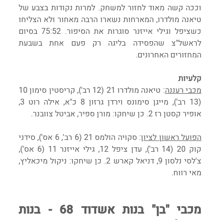
וככה קשה מאוד לחזור למשחק. למרות נקודות בצבע של 
טיאנה מולדרו, המארחות נשארו הרבה מאחור ולא הצליחו 
כשציפל וגילי אייזנר סוגרות את הסיפור. 75:52 בסיום 
לראשל"צ שהפסידה בליגה רק פעם אחת בשבעת 
המחזורים האחרונים.
קלעיות
מכבי רעננה
: טיאנה מולדרו 21 (12 רב'), קריסטין סימון 10 
(13 רב'), מייגן סימונס וירדן גרזון 8 כ"א, אילה רוט 3, 
אופיר קסטן רז 2. כן שיחקו: מורן ספיר, אביטל צוובנר.
הפועל ראשון לציון
: סקויה הולמס 21 (6 רב', 6 אס'), סידני 
קוק 20 (14 רב'), עדן ציפל 12, גילי אייזנר 11 (6 אס'), 
צ'לסי נלסון 9, דניאל קארש 2. כן שיחקו: ניקול מיכאליץ, 
מאי רווח.
מכבי "בן" בנות אשדוד 68 - בנות 