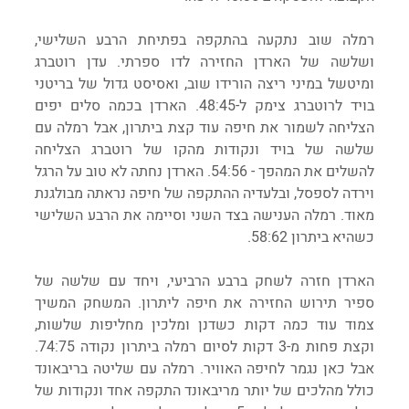
רמלה שוב נתקעה בהתקפה בפתיחת הרבע השלישי, 
ושלשה של הארדן החזירה לדו ספרתי. עדן רוטברג 
ומיטשל במיני ריצה הורידו שוב, ואסיסט גדול של בריטני 
בויד לרוטברג צימק ל-48:45. הארדן בכמה סלים יפים 
הצליחה לשמור את חיפה עוד קצת ביתרון, אבל רמלה עם 
שלשה של בויד ונקודות מהקו של רוטברג הצליחה 
להשלים את המהפך - 54:56. הארדן נחתה לא טוב על הרגל 
וירדה לספסל, ובלעדיה ההתקפה של חיפה נראתה מבולגנת 
מאוד. רמלה הענישה בצד השני וסיימה את הרבע השלישי 
כשהיא ביתרון 58:62.
הארדן חזרה לשחק ברבע הרביעי, ויחד עם שלשה של 
ספיר תירוש החזירה את חיפה ליתרון. המשחק המשיך 
צמוד עוד כמה דקות כשדנן ומלכין מחליפות שלשות, 
וקצת פחות מ-3 דקות לסיום רמלה ביתרון נקודה 74:75. 
אבל כאן נגמר לחיפה האוויר. רמלה עם שליטה בריבאונד 
כולל מהלכים של יותר מריבאונד התקפה אחד ונקודות של 