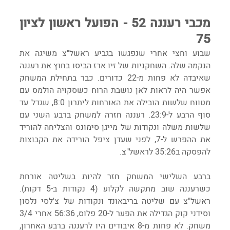
מכבי רעננה 52 - הפועל ראשון לציון 
75
שבוע וחצי אחרי שנפגשו בגביע ראשל"צ משיגה את 
הנקמה שלה. השחקניות של זיו ארז הביסו בחוץ את רעננה 
שאיבדה לא פחות מ-22 כדורים. כבר בתחילת המשחק 
אפשר היה לראות לאן נושבת הרוח כשסקויה הולמס עם 
מטווח שלשות הובילה את האורחות ליתרון 8:0, שגדל עד 
סוף הרבע ל-23:9. רעננה חזרה למשחק ברבע השני עם 
שלשות משלה ונקודות של מייגן סימונס והצליחה להוריד 
את ההפרש ל-7, לפני שעדן ציפל הורידה את הקבוצות 
להפסקה ב35:26 לראשל"צ.
ברבע השלישי המשחק חזר להיות בשליטה אורחת 
כשרעננה שוב מתקשה לקלוע (4 נקודות ב-5 דקות). 
ראשל"צ עם שליטה בריבאונד ונקודות של צ'לסי נלסון 
וסידני קוק הגדילה את הפער ל-20 פלוס, 56:36 אחרי 3/4 
משחק. לא פחות מ-8 איבודים היו לרעננה ברבע האחרון, 