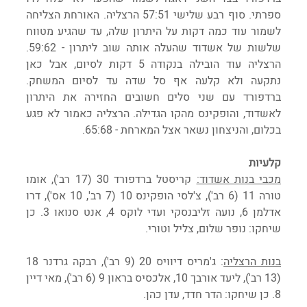
ספרתי. סוף רבע שלישי 57:51 הרצליה. האורחת הצליחה 
לשמור עוד כמה דקות על היתרון שלה, עד שהגיע מטווח 
שלשות של אשדוד שהעלה אותה שוב ליתרון - 59:62. 
הרצליה עוד הובילה בנקודה 5 דקות לסיום, אבל כאן 
נתקעה ולא קלעה אף סל שדה עד לסיום המשחק. 
ברדפורד עם שני סלים חשובים החזירה את היתרון 
לאשדוד, והופקינס מהקו הגדילה. הרצליה כאמור לא פגע 
בכלום, והניצחון נשאר אצל המארחת - 65:68.
קלעיות
מכבי בנות אשדוד:
 קריסטל ברדפורד 30 (17 רב'), אומו 
טורה 11 (6 רב'), צ'לסי הופקינס 10 (7 רב', 10 אס'), דרו 
אדלמן 6, נועה זליבנסקי ועדי לוקס 4, אנט סנואו 3. כן 
שיחקו: נופר שלום, צליל וטורי.
בנות הרצליה
: ג'מריס דיוויס 20 (9 רב'), רבקה גרדנר 18 
(13 רב'), ליעד אורבך 10, אלכסיס בראון 9 (6 רב'), מאי דיין 
8. כן שיחקו: הדר חדד, עדן כהן.