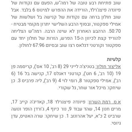
שוב פתיחת רבע טובה של רמה"ש, הפעם עם נקודות של 
פיונדה פיצג'רלד, הורידה את ההפרש למינוס 6 בלבד. אבל 
שוב חולון ברחה עם נקודות של קנישה בל ושלשות של 
אמילי ספקטור, ובסוף הרבע השלישי יתרון מקומי מבטיח - 
50:70. הרהבע האחרון לא שינה הרבה. רמה"ש הצליחה 
להוריד קצת לכיוון ה-15 הפרש, הזרות של חולון יחד עם 
ספקטור וקורטני דגלאס רצו שוב ובסיום 67:96 לחולון.
קלעיות
אליצור חולון:
 בטניצ'ה לייני 29 (8 רב', 10 אס'), קריסמה פן 
19 (10 רב', 6 חט'), קורטני דאגלס 17, קנישה בל 16 (6 
רב'), אמילי ספקטור 8, רומי לוי 4 (9 רב'), ליה פרביס 3. כן 
שיחקו: מיכל אור שחר, גל שקורי.
א.ס. רמת השרון
: פיונדה פיצגרלד 18, קאדיג'ה קייב 17, 
מרים חנון 14, שהד עבוד 9, נור כיוף 4, ג'ורדן הופר ונועה 
שרביט 2 כ"א, יעל אהרונוב 1. כן שיחקו: שרה האטיס, עדן 
גיוסי.