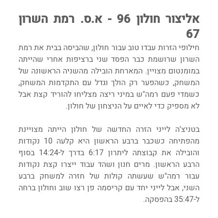
אליצור חולון 96 - א.ס. רמת השרון 
67
חילופי הזרות עבדו טוב עבור חולון, שהביסה בבית את רמת 
השרון שרושמת כבר הפסד שני ברציפות אחרי שהייתה 
במומנטום מצויין. המארחת הובילה מהשניה הראשונה של 
המשחק, כשהפער רק הולך וגדל עם התקדמות המשחק, 
כשמדי פעם רמה"ש במיני ריצה מצליחו להוריד קצת אבל 
לא מספיק כדי לאיים על הניצחון של חולון.
בטניצ'ה לייני הזרה החדשה של חולון הייתה מצויינת 
מהפתיחה כשכבר ברבע הראשון היא קלעה 10 נקודות 
והובילה את קבוצתה ליתרון 6:17 בדרך ל-14:24 בסוף 
הרבע הראשון. מרים חנון ושהד עבוד ייצרו קצת נקודות 
עבור רמה"ש שעשתה קולות של חזרה למשחק ברבע 
השני, אבל לייני יחד עם קריסמה פן רצו שוב וחולון ברחה 
ל-35:47 בהפסקה.