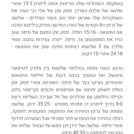
בהתקפה כשהזרות שלה מריצות אותה ליתרון 13:5 אחרי 
שלשה של אלכס הארדן. פסק זמן של אלי רבי העיר את 
השחקניות שלו שנראו יותר טוב משני הצדדים - שלשה 
של גרזון ו-6 נקודות של הזרה החדשה מוניק בילינגס הפכה 
את התוצאה - 15:16 רמלה. פסק זמן הפעם של חיפה שוב 
הזיז את המומנטום צד, חיפה ייצרה עצירות בהגנה ומאי 
מלכין עם 3 שלשות רצופות הפכה שוב את התוצאה - 
24:18 אחרי 10 דקות.
הרבע השני נפתח בחילופי שלשות בין מלכין לטיפאני 
מיטשל, ואז המשיך בכמה דקות של חילופי החטאות 
ואיבודים, בעיקר בצד של חיפה. האורחת אחרי פסק זמן 
החלה לשחק פנימה עם אסיסטים חכמים וקריסטי בלוק 
וקיילה הילסמן עם מהלכים של סל ועבירה השלימו ריצת 
8-0 בדרך ליתרון דו ספרתי מפתיע - 35:25 ירוק. שלשה 
נוספת של גרזון החזירה את ההתקפה המקומית לתפקד, 
רמלה החזירר את ההפרש לחד ספרתי אבל המשיכה לרדוף 
אחרי חיפה. שלשה של ירדן דנן ממש על הבאזר שלחה את 
הקבוצה להפסקה ב-40:35 חיפה.