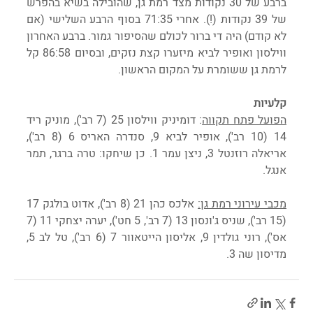
ברבע של 30 נקודות מצד רמת גן, שהובילה בשיא בהפרש 
של 39 נקודות (!). אחרי 71:35 בסוף הרבע השלישי (אם 
לא קודם) היה די ברור לכולם שהסיפור גמור. ברבע האחרון 
ווילסון ואופיר לביא מיזערו קצת נזקים, ובסיום 86:58 קל 
לרמת גן ששומרת על המקום הראשון.
קלעיות
הפועל פתח תקווה
: דומיניק ווילסון 25 (7 רב'), מוניק ריד 
14 (10 רב'), אופיר לביא 9, סנדרה האריס 6 (8 רב'), 
אריאלה רוזנטל 3, ניצן עמר 1. כן שיחקו: טרה ברגר, תמר 
אנגל.
מכבי עירוני רמת גן:
 אלכס כהן 21 (8 רב'), אדוט בולגק 17 
(15 רב'), שניס ג'ונסון 13 (7 רב', 5 חט'), יערה יצחקי 11 (7 
אס'), רוני גולדין 9, אליסון הייטאוור 7 (6 רב'), טל לב 5, 
מדיסון שה 3.