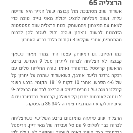
הרצליה 65
אשדוד שוב מסתבכת מול קבוצה שעל הנייר היא עדיפה 
עליה, ושוב מצליחה להציג יכולת מאני טיים טובה כדי 
לצאת עם הניצחון מהמשחק. בנות הרצליה שוב מפספסות 
הזדמנות לרשום ניצחון שהיה יכול לעזור להן לברוח 
מהתחתית, אחרי שקלעו 8 נקודות בלבד ברבע האחרון.
כמו הסיום, גם המשחק עצמו היה צמוד מאוד כשאף 
קבוצה לא הצליחה לברוח ליתרון מעל 9 הפרש. ברבע 
הראשון קריסטל ברדפורד ואומו טורה החליפו סלים עם 
רבקה גרדנר וליעד אורבך, כשאשדוד שמרה על יתרון קל 
של 4-6 הפרש. אחרי 10 דקות 18:19 מקומי. ברבע השני 
קיבלנו הצגה של ג'מריס דיוויס שהריצה לבד את הרצליה 9-
2 ונתנה לאורחות יתרון קל משלהן, קריסטל ברדפורד עם 4 
אישיות לקראת המחצית צימקה ל-35:34 בהפסקה.
הרצליה שוב פיתחה מומנטום ברבע השלישי כשהצליחה 
לברוח כבר לפלוס 9 עם סל ועבירה של מאי דיין, קריסטל 
ברדפורד בצד השני דאגה לשמור שהפער לא יעלה לדו 