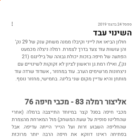
ספסל
24 בדצמ׳ 2019
השינוי עבד
חולון הביאו את לייני וקיבלו ממנה משחק ענק של 29 נק' 
והן עושות עוד צעד בדרך לצמרת. רמלה ניצלה מכמעט 
הפתעה של חיפה בזכות יכולת גבוהה של בילינגס (21 
נק'), ואילו רמת גן וראשון לציון לא זקוקות לשינויים עם 
ניצחונות מרשימים הערב. עוד במחזור , אשדוד שרדה עוד 
מותחן והיא עדיין מקום שני בליגה. בחמישי, מחזור נוסף. 
אליצור רמלה 83 - מכבי חיפה 76
מכבי חיפה בסגל קצר במיוחד התייצבה ברמלה (אחרי 
שהחליטו סופית על שעת המשחק) מול המארחת מהצמרת 
שהחליפה השבוע זרות ועל הנייר הייתה עדיפה. אבל 
בפתיחה ראינו דווקא את חיפה הרבה יותר מרוכזת 