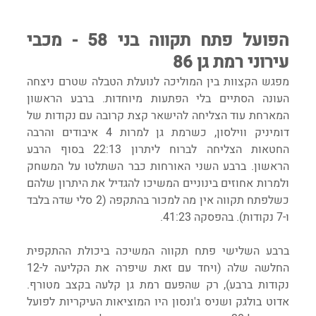
הפועל פתח תקווה בני 58 - מכבי 
עירוני רמת גן 86
מפגש הקצוות בין המוליכה לנועלת הטבלה שטרם ניצחה 
העונה הסתיים בלי הפתעות מיוחדות. ברבע הראשון 
המארחת עוד הצליחה להישאר קצת קרובה עם נקודות של 
דומיניק ווילסון, כשרמת גן למרות 4 איבודים והרבה 
החטאות הצליחה לברוח ליתרון 22:13 בסוף הרבע 
הראשון. ברבע השני האורחות כבר השתלטו על המשחק 
ולמרות אחוזים בינוניים המשיכו להגדיל את היתרון שלהם 
כשלפתח תקווה אין מה למכור בהתקפה (2 סלי שדה בלבד 
ו-7 נקודות). בהפסקה 41:23.
ברבע השלישי פתח תקווה המשיכה ביכולת ההתקפית 
החלשה שלה (ויחד עם זאת שיפרה את הקליעה ל-12 
נקודות ברבע), רק שהפעם רמת גן קלעה בקצב מטורף. 
אדוט בולגק ושניס ג'ונסון היו המוציאות העיקריות לפועל 