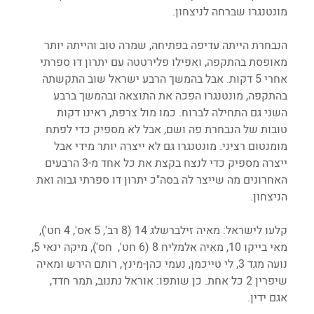
מונטנגרו שברחה לניצחון. 
הנבחרת הייתה עדיפה בפתיחה, שמרה טוב והייתה יותר 
מאופסת בהתקפה, ואפילו פלירטטה עם יתרון דו ספרתי 
אחרי 5 דקות. אבל בהמשך הרבע ישראל שוב התקשתה 
בהתקפה, מונטנגרו הפכה את התוצאה ובהמשך ברבע 
השני גם התחילה לברוח. כמו מול צרפת, ראינו דקות 
טובות של הנבחרת פה ושם, אבל לא מספיק כדי לפתח 
מומנטום רציני. מונטנגרו גם לא ייצרה יותר מידי אבל 
ייצרה מספיק כדי לנצח בקצת את כל אחד מ-3 הרבעים 
האחרונים מה שייצר לה בסה"כ יתרון דו ספרתי גבוה ואת 
הניצחון.
קלעו לישראל: מאיה זילברשלג 14 (8 רב', 5 אס', 4 חט'), 
מאי בייקו 10, מאיה אלמליח 8 (6 חט',  חס'), מיקה ינאי 5, 
נועה מגד 3, לי טייכמן, נעמי כהן-מינץ, רותם הירש ומאיה 
שיפרין 2 כל אחת. כן שותפו: אוראל נתנוב, תמר חדד, 
אגם ידין.