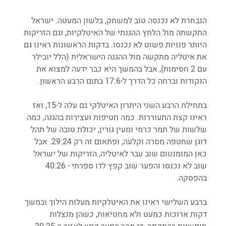
הנבחרת לא נכנסה טוב למשחק, בלשון המעטה. ישראל 
התקשתה מול הלחץ ההגנתי של האיטלקיות, וגם הזריקות 
היותר פנויות פשוט לא נכנסו. בדקות הראשונות ראינו גם 
את איטליה מתקשה מול ההגנה הישראלית (הלל יובילר 
עם 2 חסימות), אבל בהמשך היא כבר ידעה למצוא את 
הנקודות וברחה כל הדרך ל-17:6 בתום הרבע הראשון. 
בתחילת הרבע השני היתרון האיטלקי גם עלה ל-15, ואז 
ראינו קצת התעוררות. כמה חטיפות ועצירות בהגנה, כמה 
שלשות של תמר כרמי ומעין גורין, יכולת טובה של תהל 
דוגן שחטפה מסרה וקלעה, ופתאום זה רק 29:24. אבל 
כאן המומנטום שוב עבר לאיטליה, הזריקות של ישראל 
שוב לא נכנסו והפער שוב קפץ לדו ספרתי - 40:26 
בהפסקה.
ברבע השלישי ראינו את האיטלקיות מעלות הילוך ובמשך 
דקות ארוכות כמעט ולא מחטיאות, כשהן מנצלות 