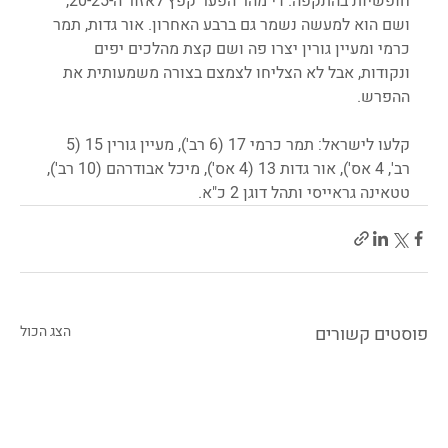
חופשיות בהתקפה. די מהר הפער קפץ לאזור ה-20-25, 
ושם הוא למעשה נשמר גם ברבע האחרון. אור גדות, תמר 
כרמי ומעיין גורין יצרו פה ושם קצת מהלכים יפים 
ונקודות, אבל לא הצליחו לצמצם בצורה משמעותית את 
ההפרש. 
קלעו לישראל: תמר כרמי 17 (6 רב'), מעיין גורין 15 (5 
רב', 4 אס'), אור גדות 13 (4 אס'), מיכל אבודרהם (10 רב'), 
טטאינה גראייסי ותהל דוגן 2 כ"א.
פוסטים קשורים
הצג הכול