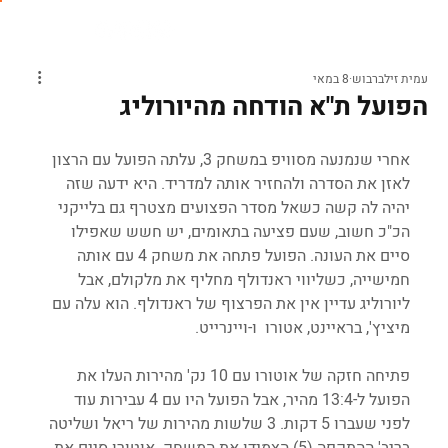
עמית זילברבוש
8 במאי
הפועל ת"א הודחה מהיורוליג
אחרי שנמנעה מסוויפ במשחק 3, עלתה הפועל עם הרצון 
לאזן את הסדרה ולהחזיר אותה למדריד. היא ידעה שזה 
יהיה לה קשה כשאל מסדר הפצועים מצטרף גם בלייקני 
הכ"כ חשוב, שעם פציעה בתאומים, יש חשש שאפילו 
סיים את העונה. הפועל פתחה את משחק 4 עם אותה 
חמישייה, כשליווי ראנדולף מחליף את מלקולם, אבל 
ליורוליג עדיין אין את הפרצוף של ראנדולף. הוא עלה עם 
מיציץ', בראיינט, אטורו  ו-ויינרייט.
פתיחה חזקה של אוטורו עם 10 נק' מהירות העלו את 
הפועל ל-13:4 מהיר, אבל הפועל היו עם 4 עבירות עוד 
לפני שעברו 5 דקות. 3 שלשות מהירות של ריאל ושליטה 
בריב' ההתקפה (5) הצמידו את המשחק. אוטורו סיים את 