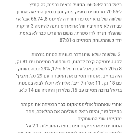
ריאל כבר ל-66:53. הפועל נראית נרפית, זה קופץ 
ל-70:55 ואיטודיס מזעיק פסק זמן בנסיון החייאה אחרון. 
שלשה של בראיינט עוד הורידה למינוס 8, 66:74 אבל אז 
עבירה לא מחוייבת של אדוארדס נתנה להזוניה 3 זריקות 
שהעלה חזרה לדו ספרתי. משם ההפרש כבר לא באמת 
ירד כשהמשחק מסתיים ב-87:81.
 3 שלשות שלא שינו דבר בשניות הסיום גורמות 
לסטטיסטיקה קצת לרמות, כשהפועל מסיימת עם 81 נק', 
8 מ-20 לשלוש, אבל עמדו על 5 מ-17, 29% כשהמשחק 
היה בחיים. אוטורו מסיים את המשחק עם 29 נק', מיציץ' 
עם 18 נק', 11 אס' ו-7 ריב'. אליו לא יוכלו לבוא בטענות. 
בריאל גרובה מסיים עם 16, מלאדון והזוניה עם 14 כ"א.
אחרי שאתמול אולימפיאקוס כבר הבטיחה את מקומה 
בפיינל פור, והיום ריאל משלימה את המלאכה, מחר 
יתקיימו שני המשחקים 
הנותרים.פנאתינייקוס ופנרבחצ'ה המובילות 2:1 על 
ולנסיה וז'אלגיריס, ינסו לסיים את העבודה. יהיה עוד זמן 