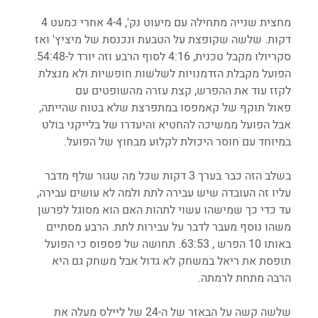
מחצית שנייה מתחילה עם מיעוט נק', 4-4 אחרי כמעט 4 
דקות. שלשה שקופצת על הטבעת ונכנסת של מיציץ' ואז 
סקריולו מקבל טכנית, 4:16 לסוף הרבע וזה יורד ל-54:48. 
הפועל מקבלת הזדמנויות לשלשות חופשיות ולא מנצלת 
לקזז עוד את ההפרש, קצת עזרה מהשופטים עם 
פאול תוקף של קאמפסו במתפרצת שלא בטוח שהייתה, 
אבל הפועל ממשיכה להחטיא והיעדרו של בלייקני בולט 
במיוחד עם חוסר היכולת לקלוע מבחוץ של הפועל. 
בשלב הזה כבר בערך 3 דקות שכל מה שגור שלף מדבר 
עליו זה העובדה שיש עבירה לתת ולמה לא עושים עבירה, 
עד כדי כך שמישהו עשוי לתהות האם הוא מסוגל לפרשן 
משהו נוסף מעבר לדבר על עבירות לתת. הרבע מסתיים 
באותו 10 הפרש , 63:53. תחושה של פספוס כי הפועל 
תופסת את ריאל במשחק לא גדול אבל משחק גם היא 
הרבה מתחת לרמתה.
שלשה קשה על הבאזר של ה-24 של ליילס מעלה את 