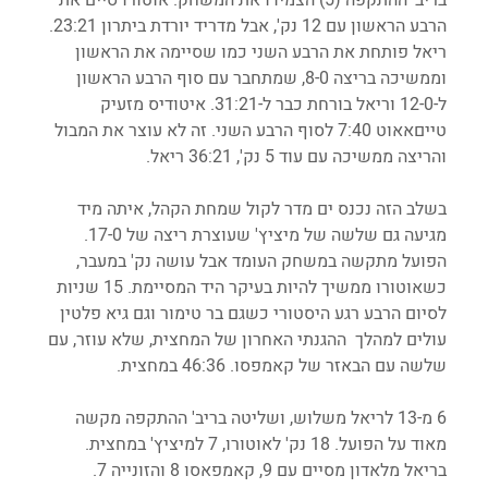
הרבע הראשון עם 12 נק', אבל מדריד יורדת ביתרון 23:21. 
ריאל פותחת את הרבע השני כמו שסיימה את הראשון 
וממשיכה בריצה 8-0, שמתחבר עם סוף הרבע הראשון 
ל-12-0 וריאל בורחת כבר ל-31:21. איטודיס מזעיק 
טייםאאוט 7:40 לסוף הרבע השני. זה לא עוצר את המבול 
והריצה ממשיכה עם עוד 5 נק', 36:21 ריאל.
בשלב הזה נכנס ים מדר לקול שמחת הקהל, איתה מיד 
מגיעה גם שלשה של מיציץ' שעוצרת ריצה של 17-0. 
הפועל מתקשה במשחק העומד אבל עושה נק' במעבר, 
כשאוטורו ממשיך להיות בעיקר היד המסיימת. 15 שניות 
לסיום הרבע רגע היסטורי כשגם בר טימור וגם גיא פלטין 
עולים למהלך  ההגנתי האחרון של המחצית, שלא עוזר, עם 
שלשה עם הבאזר של קאמפסו. 46:36 במחצית.
6 מ-13 לריאל משלוש, ושליטה בריב' ההתקפה מקשה 
מאוד על הפועל. 18 נק' לאוטורו, 7 למיציץ' במחצית. 
בריאל מלאדון מסיים עם 9, קאמפאסו 8 והזונייה 7.