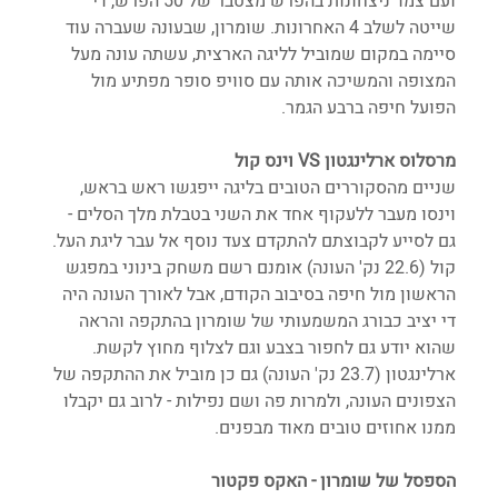
ועם צמד ניצחונות בהפרש מצטבר של 50 הפרש, די 
שייטה לשלב 4 האחרונות. שומרון, שבעונה שעברה עוד 
סיימה במקום שמוביל לליגה הארצית, עשתה עונה מעל 
המצופה והמשיכה אותה עם סוויפ סופר מפתיע מול 
הפועל חיפה ברבע הגמר.
מרסלוס ארלינגטון VS וינס קול
שניים מהסקוררים הטובים בליגה ייפגשו ראש בראש, 
וינסו מעבר ללעקוף אחד את השני בטבלת מלך הסלים - 
גם לסייע לקבוצתם להתקדם צעד נוסף אל עבר ליגת העל. 
קול (22.6 נק' העונה) אומנם רשם משחק בינוני במפגש 
הראשון מול חיפה בסיבוב הקודם, אבל לאורך העונה היה 
די יציב כבורג המשמעותי של שומרון בהתקפה והראה 
שהוא יודע גם לחפור בצבע וגם לצלוף מחוץ לקשת. 
ארלינגטון (23.7 נק' העונה) גם כן מוביל את ההתקפה של 
הצפונים העונה, ולמרות פה ושם נפילות - לרוב גם יקבלו 
ממנו אחוזים טובים מאוד מבפנים.
הספסל של שומרון - האקס פקטור