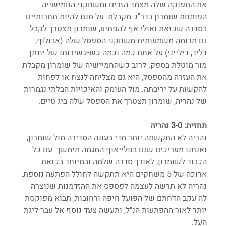
את התפוקה שלה מצמד הזרים ומשחקני החמישייה 
הפותחת שומרון בדר"כ מקבלת. על מנת להיות תחרותיים 
בסדרה שכזאת ואולי אף להפתיע, שומרון תצטרך לקבל 
גם תרומה משמעותית משחקני הספסל שלה (אבולוף, 
דליד, דילייני) על אחת כמה וכמה כש-כשירותו של יונתן 
מור מוטלת בספק. לרוב כשהחמיישיה של שומרון מקבלת 
את העזרה מהספסל, היא גם מצליחה לנצח או לפחות 
להקשות על יריבתה. מול העומק והאיכויות הבלתי נגמרות 
של נהריה, שומרון תצטרך את הספסל שלה ביג טיים.
תחזית: 3-0 נהריה
נהריה לא התקשתה יותר מדי בעונה הסדירה מול שומרון, 
ואנחנו מעריכים שגם בפלייאוף המגמה תימשך. עם כל 
הכבוד לשומרון, לאורך סדרה שלמה ובמיוחד בכזאת 
ארוכה של 5 משחקים היא תתקשה לחולל הפתעה נוספת. 
נהריה לא תרשה לעצמה לפספס את ההזדמנות שנוצרה 
לה עקב הדחתם של הפועל חיפה ורחובות, תבוא מפוקסת 
יותר לאור ההפתעות הנ"ל, ותעשה צעד נוסף אל עבר ליגת 
העל.