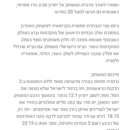
ושמרו לאורך מרבית המשחק על יתרון סביב הדו ספרתי, 
כשבשיא גם הגיעו למעל 20 הפרש. 
ביום שני הנבחרת תתארח בקרואטיה למשחק האחרון 
במסגרת שלב הבתים הראשון של מוקדמות גביע העולם, 
כשבסוף אוגוסט מחכה לה חלון משחקים נוסף בשלב 
המוקדמות השני. הבית הישראלי משתלב עם הבית שכולל 
את פולין שכבר העפילה לשלב השני, הולנד, אוסטריה 
ולטביה. 
סיכום המשחק:
גרמניה פתחה בצורה מרשימה מאוד וללא החטאות ב-2 
הדקות הראשונות, וזה בניגוד לישראל שלא מצאה את 
הסל. מפה לשם, יתרון 12:1 גרמני. בהמשך הרבע המשחק 
יותר התאזן, ים מדר עם כמה סלים אתלטיים החזיר את 
ישראל לעניינים ואיתן בורג מסר שני אסיסטים - וזה רק 
18:15. דניס שרודר שחזר לפרקט לדקה וחצי האחרונות 
של הרבע רשם 5 נקודות וחטיפה, וסגר אותו ב-23:15 