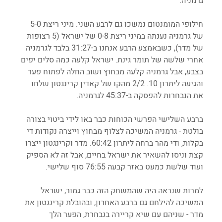
גרמניה.
חילופי המומנטום נמשכו גם לרבע השני. מיני ריצת 5-0 
של גרמניה נענתה במיני ריצת 0-8 של ישראל (5 רצופות 
של מדר), כשבאמצע הרבע אנחנו ב-31:27 בלבד לגרמניה 
אחרי שלשה של תומר גינת. ישראל קלעה כמה סלים יפים 
בצבע, אבל גרמניה קלעה מבחוץ ושוב החלה לפתוח פער 
והגיעה ליתרון 10. 2/2 מהקו של קאדין קרינגטון שלחו 
את הנבחרות להפסקה ב-45:37 לגרמניה. 
ברבע השלישי הפרשי הכוחות כבר באו לידי ביטוי בצורה 
בולטת - גרמניה המשיכה לצלוף מבחוץ וייצרה נקודות די 
בקלות, ודי מהר ברחה ליתרון 60:42. מדר וקרינגטון ייצרו 
קצת וניסו להשאיר את ישראל בחיים, אבל זה לא הספיק 
ועוד שלשת כמעט באזר קבעה 76:55 סוף שלישי. 
למרות שנראה היה שהמשחק הזה כבר גמור, ישראל 
המשיכה להילחם גם ברבע האחרון, ובהובלת קרינגטון את 
מדר - שניהם עם שיא קריירה בנבחרת, הפער הלך 