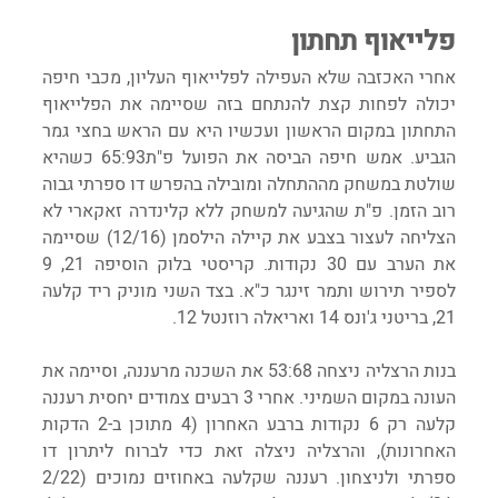
פלייאוף תחתון
אחרי האכזבה שלא העפילה לפלייאוף העליון, מכבי חיפה 
יכולה לפחות קצת להנתחם בזה שסיימה את הפלייאוף 
התחתון במקום הראשון ועכשיו היא עם הראש בחצי גמר 
הגביע. אמש חיפה הביסה את הפועל פ"ת65:93 כשהיא 
שולטת במשחק מההתחלה ומובילה בהפרש דו ספרתי גבוה 
רוב הזמן. פ"ת שהגיעה למשחק ללא קלינדרה זאקארי לא 
הצליחה לעצור בצבע את קיילה הילסמן (12/16) שסיימה 
את הערב עם 30 נקודות. קריסטי בלוק הוסיפה 21, 9 
לספיר תירוש ותמר זינגר כ"א. בצד השני מוניק ריד קלעה 
21, בריטני ג'ונס 14 ואריאלה רוזנטל 12.
בנות הרצליה ניצחה 53:68 את השכנה מרעננה, וסיימה את 
העונה במקום השמיני. אחרי 3 רבעים צמודים יחסית רעננה 
קלעה רק 6 נקודות ברבע האחרון (4 מתוכן ב-2 הדקות 
האחרונות), והרצליה ניצלה זאת כדי לברוח ליתרון דו 
ספרתי ולניצחון. רעננה שקלעה באחוזים נמוכים (2/22 