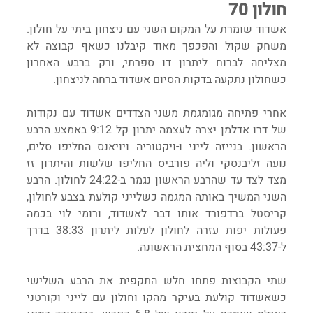
חולון 70
אשדוד שומרת על המקום השני עם ניצחון ביתי על חולון. 
משחק שקול והפכפך מאוד קיבלנו כשאף קבוצה לא 
מצליחה לברוח ליתרון דו ספרתי, ורק ברבע האחרון 
כשחולון נתקעה בדקות הסיום אשדוד ברחה לניצחון.
אחרי פתיחה מגומגמת משני הצדדים אשדוד עם נקודות 
של דרו אדלמן יצרה לעצמה יתרון קל 9:12 באמצע הרבע 
הראשון. בנייזה לייני ו-ויקטוריה ויויאנס החליפו סלים, 
נועה זליבנסקי וליה פורביס החליפו שלשות והיתרון זז 
מצד לצד עד שהרבע הראשון נגמר ב-24:22 לחולון. הרבע 
השני המשיך באותה המגמה כשלייני קולעת בצבע לחולון, 
קריסטל ברדפורד אותו דבר לאשדוד, ורומי לוי בכמה 
פעולות יפות עזרה לחולון לעלות ליתרון 38:33 בדרך 
ל-43:37 בסוף המחצית הראשונה.
שתי הקבוצות פתחו חלש התקפית את הרבע השלישי 
כשאשדוד קולעת בעיקר מהקו וחולון עם לייני וקורטני 