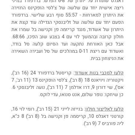
דאגלס שומרת על יתרון של 6-8 הפרש. ברדפורד במיני 
ריצה אישית יחד עם שלשה של צ'לסי הופקינס החזירה 
את היתרון למארחות - 55:57 סוף רבע שלישי. ברדפורד 
הפעם יחד עם שלשה של זליבנסקי הגדילה עוד קצת את 
היתרון של אשדוד, מנגד קריזמה פן וקנישה בל שמרו את 
חולון קרובה ובהמשך לוי עם 4 בצבע שוב הפכו, 68:66. 
אבל כאן האורחת נתקעה ועד הסיום קלעה סל בודד, 
ואשדוד עם ריצת 0-11 במהלכים של סל ועבירה השאירה 
את הניצחון בבית.
קלעו למכבי בנות אשדוד
: קריסטל ברדפורד 24 (16 רב'), 
ויקטוריה ויויאנס 18 (8 רב'), צ'לסי הופקינס 13 (11 רב', 7 
אס'), שי דורון 9, דרו אדלמן 7 (11 רב'), נועה זליבנסקי 6. 
כן שיחקו: נופר שלום, אנט סנואו, עדי לוקס.
קלעו לאליצור חולון
: בנייזה לייני 21 (15 רב'), רומי לוי 16, 
קורטני דאגלס 10, קריסמה פן וקנישה בל (8 רב') 8 כ"א, 
ליה פורביס 7 (9 רב').