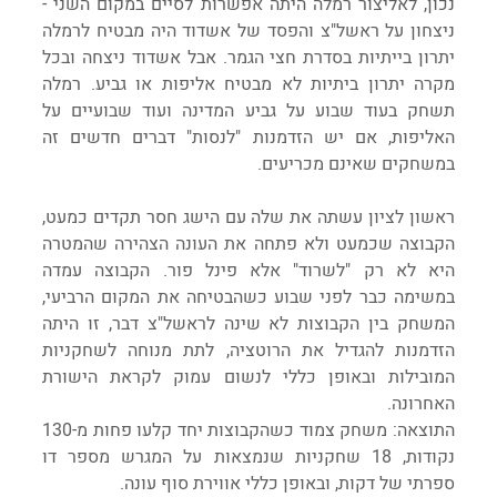
נכון, לאליצור רמלה היתה אפשרות לסיים במקום השני - 
ניצחון על ראשל"צ והפסד של אשדוד היה מבטיח לרמלה 
יתרון בייתיות בסדרת חצי הגמר. אבל אשדוד ניצחה ובכל 
מקרה יתרון ביתיות לא מבטיח אליפות או גביע. רמלה 
תשחק בעוד שבוע על גביע המדינה ועוד שבועיים על 
האליפות, אם יש הזדמנות "לנסות" דברים חדשים זה 
במשחקים שאינם מכריעים.
ראשון לציון עשתה את שלה עם הישג חסר תקדים כמעט, 
הקבוצה שכמעט ולא פתחה את העונה הצהירה שהמטרה 
היא לא רק "לשרוד" אלא פינל פור. הקבוצה עמדה 
במשימה כבר לפני שבוע כשהבטיחה את המקום הרביעי, 
המשחק בין הקבוצות לא שינה לראשל"צ דבר, זו היתה 
הזדמנות להגדיל את הרוטציה, לתת מנוחה לשחקניות 
המובילות ובאופן כללי לנשום עמוק לקראת הישורת 
האחרונה.
התוצאה: משחק צמוד כשהקבוצות יחד קלעו פחות מ-130 
נקודות, 18 שחקניות שנמצאות על המגרש מספר דו 
ספרתי של דקות, ובאופן כללי אווירת סוף עונה.