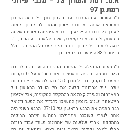
א.ס. רמת השרון 73 - מכבי עירוני 
רמת גן 97
ר"ג עשתה את העבודה עם ניצחון חוץ על רמת השרון 
שמשאיר אותה במקום הראשון ומסדר לה יתרון ביתיות 
לאורך כל סדרות הפלייאוף. כבר מהפתיחה האורחת שלטה 
במשחק ולמרות מיני קאמבק של רמה"ש ברבע השני, ר"ג 
ידעה לשמור על יתרון דו ספרתי כמעט כל המשחק כולל 
בריחה ל-33 הפרש ברבע האחרון.
ר"ג פשוט התנפלה על המשחק מהפתיחה ועם הגנה לוחצת 
מאוד חטפה וחסמה והשאירה את רמה"ש על 0 נקודות 
כמעט 6 דקות, בדרך ליתרון 15:0 בהובלת שלישיית הזרות 
שלה. יעל אהרונוב קלעה את סל השדה הראשון של 
המארחות והעירה קצת את ההתקפה המקומית, אבל אליסון 
הייטאוור ושניס ג'ונסון המשיכו להגדיל את הפער ודניאל 
רבר חתמה את הרבע הראשון על 27:10. הרבע השני היה 
אחר לגמרי כשכבר מתחילתו רמה"ש הייתה מרוכזת 
בהתקפה. אחרי שלשות של אהרונוב ושהד עבוד הזרות 
החלו לייצר נקודות בקצב גבוה בצבע, ופתאום זה רק 