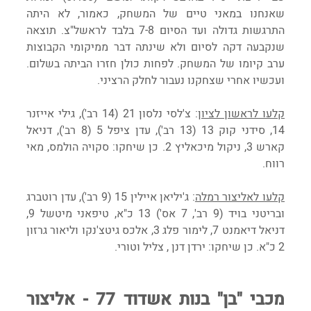
שאנחנו במאני טיים של המשחק, כאמור, לא היתה 
התרגשות גדולה ועד הסיום 7-8 בלבד לראשל"צ. תוצאה 
שנקבעה דקה לסיום ולא שינתה דבר ממיקומי הקבוצות 
ערב קיומו של המשחק. לפחות כולן חזרו הביתה בשלום. 
ועכשיו אחרי שצחקנו נעבור לחלק הרציני.
קלעו לראשון לציון
: צ'לסי נלסון 21 (14 רב'), גילי אייזנר 
14, סידני קוק 13 (13 רב'), עדן ציפל 5 (8 רב'), דניאל 
קארש 3, ניקול מיכאליץ 2. כן שיחקו: סקויה הולמס, מאי 
רווח.
קלעו לאליצור רמלה
: ג'יליאן איילין 15 (9 רב'), עדן רוטברג 
ובריטני בויד (9 רב', 7 אס') 13 כ"א, טיפאני מיטשל 9, 
דניאל דיאמנט 7, לימור פלג 3, אלכס גיטצ'נקו וליאור גרזון 
2 כ"א. כן שיחקו: ירדן דנן , צליל וטורי.
מכבי "בן" בנות אשדוד 77 - אליצור 