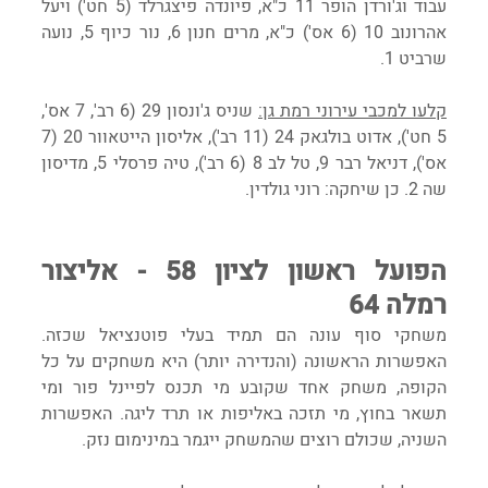
עבוד וג'ורדן הופר 11 כ"א, פיונדה פיצגרלד (5 חט') ויעל 
אהרונוב 10 (6 אס') כ"א, מרים חנון 6, נור כיוף 5, נועה 
שרביט 1.
קלעו למכבי עירוני רמת גן:
 שניס ג'ונסון 29 (6 רב', 7 אס', 
5 חט'), אדוט בולגאק 24 (11 רב'), אליסון הייטאוור 20 (7 
אס'), דניאל רבר 9, טל לב 8 (6 רב'), טיה פרסלי 5, מדיסון 
שה 2. כן שיחקה: רוני גולדין.
הפועל ראשון לציון 58 - אליצור 
רמלה 64
משחקי סוף עונה הם תמיד בעלי פוטנציאל שכזה. 
האפשרות הראשונה (והנדירה יותר) היא משחקים על כל 
הקופה, משחק אחד שקובע מי תכנס לפיינל פור ומי 
תשאר בחוץ, מי תזכה באליפות או תרד ליגה. האפשרות 
השניה, שכולם רוצים שהמשחק ייגמר במינימום נזק. 