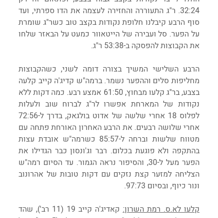
32:24. ר"ג התעוררה והחזירה לעצמה את הדו ספרתי, ועד 
סוף הרבע קיבלנו חלופת נקודות בקצב טוב כשר"ג שומרת 
על הפער. סל ועבירה של הייטאוור כמעט על הבאזר שלחו 
את הקבוצות להפסקה ב-53:38 ר"ג.
הרבע השלישי המשיך בצורה דומה לשני, כשהקבוצות 
מחליפות סלים וההפער נשמר. ברמה"ש קדיג'ה קייב קלעה 
בצבע, בר"ג קלעו מבחוץ, 61:50 אמצע רבע. כמה דקות ללא 
נקודות של המארחת אפשרו לר"ג לברוח שוב ולעלות 
לפלוס 18 אחרי שלשה של אדוט בולגאק, בדרך ל-72:56 
אחרי שלושה רבעים. את הרבע האחרון האורחת פתחה עם 
מטווח שלשות וברחה ל-85:57 כשרמה"ש אובדת עצות 
בהתקפה ולא פוגעת בכלום. רבר וג'ונסון כבר הגדילו את 
הפער מעל ל-30, והסיפור נראה הגמור. עד הסיום רמה"ש 
הצליחה למזער קצת נזקים עם דקות טובות של אהרונוב 
ונור כיוף, ובסיום 97:73.
קלעו לא.ס. רמת השרון:
 קאדיג'ה קייב 19 (11 רב'), שהד 