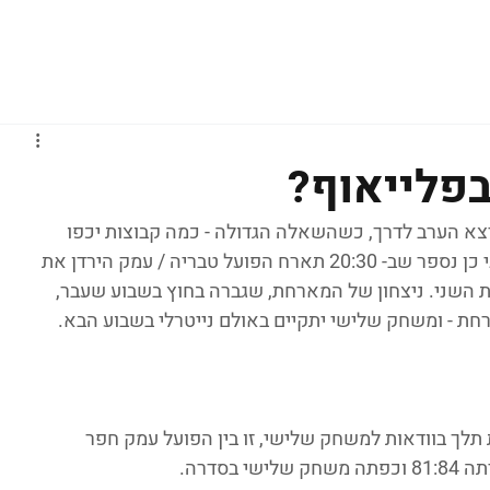
גברים
נשים
נוער
נבחרות
ליגות אירופיות
בפלייאוף?
לייאוף יצא הערב לדרך, כשהשאלה הגדולה - כמה קבוצות יכפו 
משחק שלישי ואיפה נקבל הכרעה? עוד לפני כן נספר שב- 20:30 תארח הפועל טבריה / עמק הירדן את 
 השני. ניצחון של המארחת, שגברה בחוץ בשבוע שעבר, 
ורחת - ומשחק שלישי יתקיים באולם נייטרלי בשבוע הבא.
תלך בוודאות למשחק שלישי, זו בין הפועל עמק חפר 
סדרה.