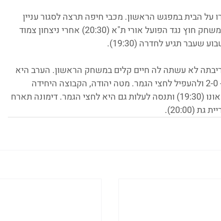
 על הבית במפגש הראשון. מכבי חיפה תרצה לסגור עניין 
הערב בגבעתיים (20:30), פתח תקווה תצא למשחק חוץ נגד הפועל אורי ת"א (20:30) אחרי ניצחון צמוד 
שעבר תגיע לחדרה (19:30).
שיריבתה לא עשתה לה חיים קלים במשחק הראשון. הערב היא 
תצא לחבל מודיעין (19:30) במטרה לעלות ל- 2-0 ולהעפיל לחצי הגמר. מטה יהודה, הקבוצה היחידה 
שגנבה ביתיות, תארח את עירוני שיקו קריית אונו (19:30) ותנסה לעלות גם היא לחצי הגמר. דימונה תארח 