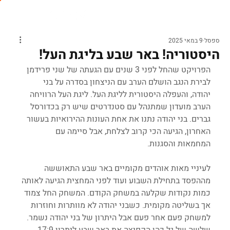
ספסל
9 במאי 2025
היסטוריה! באר שבע בליגת העל!
הפרויקט שהחל לפני 3 שנים עם הגעתה של שני פרידמן 
לבירת הנגב הושלם הערב עם הניצחון בסדרה על בני 
יהודה, והעפלה היסטורית לליגת העל. ליגת העל הרוויחה 
הערב מועדון שמתנהל עם סטנדרטים שיש רק בכדורסל 
גברים. בני יהודה נתנו את אחת העונות ההירואיות בעשור 
האחרון, הגיעה הכי קרוב לצלחת, אבל סיימה עם 
המחמאות והסגנות.
לעיניי מאות אוהדים מקומיים באר שבע התאוששה 
מההפסד בתחילת השבוע ועוד לפני המחצית הגיעה לאותה 
כמות נקודות שקלעה במשחק הקודם. המשחק החל צמוד 
אך בשליטה מקומית. כשבני יהודה לא מוותרות וחוזרות 
למשחק פעם אחר פעם אבל היתרון של בני יהודה נשמר. 
שלשה של גל כהן הקפיצה את באר שבע ליתרון 17:9 