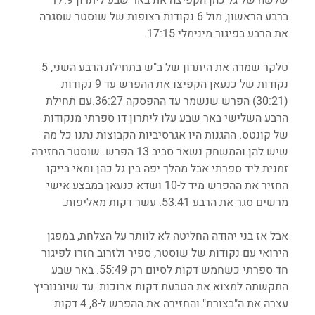
ברבע הראשון, מול 6 נקודות רצופות של שוסטר שסגרה 
את הרבע בפיגור מינימלי 17:15.
טלקר שמרה את היתרון של ב"ש בתחילת הרבע השני, 5 
נקודות של כנעאן הקפיצו את ההפרש עד 9 נקודות 
(30:21) הפרש שנשמר עד ההפסקה 36:27.עם תחילת 
הרבע השלישי באר שבע עלו ליתרון דו ספרתי מנקודות 
של קונטס. ההגנות היו אגרסיביות הקבוצות נתנו כל מה 
שיש להן והמשחק נשאר סביב 13 הפרש. שוסטר החזירה 
זמנית ליד ספרתי אבל מהלך יפה בין גל כהן ומאי בייקו 
החזיר את ההפרש מיד ל-10 ושדא כנעאן במבצע אישי 
מרשים סגר את הרבע 53:41. עשר דקות מאליפות.
אבל אז בני יהודה החליטה לא לוותר על הצלחת, במפגן 
הירואי עם נקודות של שוסטר, ספיר ולזרוב חזרו לפיגור 
חד ספרתי כשחמש דקות לסיום רק 55:49. באר שבע 
התקשתה למצוא את הטבעת דקות ארוכות. עד שיובנוביץ 
עצרה את ה"בצורת" והחזירה את ההפרש ל-8, 4 דקות 