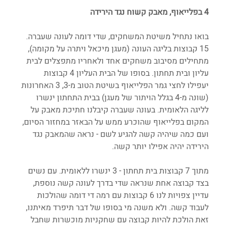
4 בפלייאוף, מאבק קשוח נגד הירידה
בואו נתחיל משיטת המשחקים, שדי דומה לעונה שעברה. 
15 קבוצות בליגה העונה (מעגן מיכאל ויתרה על מקומה), 
מתחילים מסיבוב משחקים אחד ולאחריו מתפצלים לבית 
עליון ובית תחתון. בסופו של הבית העליון 4 קבוצות 
יעפילו לחצי גמר הפלייאוף בשיטת הטוב מ-3, 3 האחרונות 
(שונה מ-4 בגלל הויתור של מעגן) בבית התחתון ינשרו 
לליגה הלאומית. בעונה שעברה קיבלנו חתיכת מאבק על 
המקום בפלייאוף שהוכרע ממש על הבאזר במחזור הסיום, 
ועם כמה שיהיה קשה להגיע לשם - נראה שהמאבק נגד 
הירידה יהיה אפילו יותר קשה.
מתוך 7 קבוצות בית תחתון - 3 ינשרו ללאומית. עם נשים 
בצד קבוצה אחת שנראה שדי בדרך לעונה קשה נוספת, 
עדיין צפויות לנו 6 קבוצות עם רמה די דומה שהולכות 
לעבוד קשה. ולא משנה מי בסופו של דבר תיפרד מאיתנו, 
זאת הולכת להיות קבוצה עם שחקניות מוכשרות שחבל 