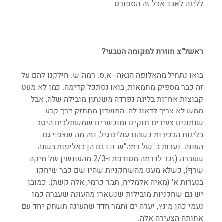
לליגה לאבד אבל זה הספורט.
ראשל"צ חוזרת למקומה הטבעי?
בואו נתחיל מהאלופה הגאה - א.ס. רמה"ש. חילקנו להם על 
זה כבר מספיק מחמאות, בואו נסתכל קדימה. כמו לא מעט 
קבוצות אחרות בליגה נפרדה משנתון מובילה שלה, אבל 
ממש לא צריך לדאוג לה. המועדון מתחזק דרך קבע 
שנתונים צעירים חזקים ומוכשרים שמשתלבים היטב 
בליגות הבכירות כשהם עולים גיל, וזה מה שצפוי גם 
העונה. נערות ב' של רמה"ש זכו גם הן באליפות בשנה 
שעברה (זכר לדרמה מטורפת ו-2/3 מהעונשין של מיקה 
שרף), כשלא מעט מהשחקניות שהיו שם כבר שיחקו 
בנערות א' (מאיה אלמליח, תמר כרמי, אלה קשת). כמובן 
יש גם שחקניות מובילות שנשארו מהעונה שעברה כמו 
נעמי כהן מינץ, יערה ים ותמר חדד שהעונה תשחק יחד עם 
אחותה הצעירה אלה.