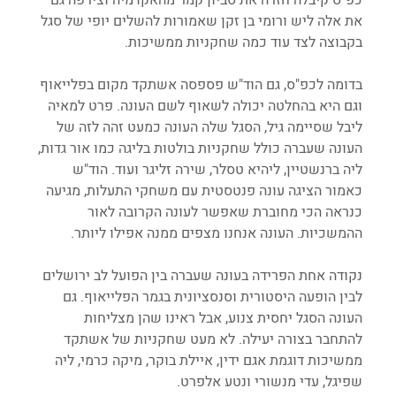
את אלה ליש ורומי בן זקן שאמורות להשלים יופי של סגל 
בקבוצה לצד עוד כמה שחקניות ממשיכות. 
בדומה לכפ"ס, גם הוד"ש פספסה אשתקד מקום בפלייאוף 
וגם היא בהחלטה יכולה לשאוף לשם העונה. פרט למאיה 
ליבל שסיימה גיל, הסגל שלה העונה כמעט זהה לזה של 
העונה שעברה כולל שחקניות בולטות בליגה כמו אור גדות, 
ליה ברנשטיין, ליהיא טסלר, שירה זליגר ועוד. הוד"ש 
כאמור הציגה עונה פנטסטית עם משחקי התעלות, מגיעה 
כנראה הכי מחוברת שאפשר לעונה הקרובה לאור 
ההמשכיות. העונה אנחנו מצפים ממנה אפילו ליותר.
נקודה אחת הפרידה בעונה שעברה בין הפועל לב ירושלים 
לבין הופעה היסטורית וסנסציונית בגמר הפלייאוף. גם 
העונה הסגל יחסית צנוע, אבל ראינו שהן מצליחות 
להתחבר בצורה יעילה. לא מעט שחקניות של אשתקד 
ממשיכות דוגמת אגם ידין, איילת בוקר, מיקה כרמי, ליה 
שפיגל, עדי מנשורי ונטע אלפרט. 