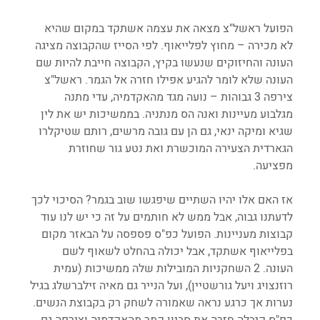
הפועל ראשל"צ מצאה את עצמה אשתקד במקום שהיא 
לא מכירה – מחוץ לפלייאוף. לפי הסייז שהקבוצה מציגה 
העונה והחיזוקים שנעשו בקיץ, הקבוצה חייבת להיות שם 
העונה שלא לומר להגיע אפילו חזרה אל הגמר. ראשל"צ 
צירפה 3 גבוהות – נועה מגד מהאקדמיה, עדי מתנה 
מגלבוע מעיינות ואנה הס מנתניה. בממשיכות יש את לין 
שגיא ומיקה ינאי, גם הן עם גובה מרשים, רותם שטיקלרו 
הגארדית הצעירה המוכשרת ואת נטע גור שחוזרת 
מפציעה.
אז האם אלו יהיו השתיים שיפגשו שוב בגמר? הסיכוי לכך 
לדעתנו גבוה, אבל ממש לא חותמים על זה כי יש לנו עוד 
קבוצות מעניינות. הפועל כפ"ס פספסה על הבאזר מקום 
בפלייאוף אשתקד, אבל יכולה בהחלט לשאוף לשם 
העונה. 2 השחקניות המובילות שלה ממשיכות (עמית 
רוזנצויג ויעל גורשטיין), ועל הנייר גם מאיה זילברשלג בגיל 
נערות אך כרגע נראה שאמורה לשחק רק בקבוצת הנשים. 
כפ"ס קיבלה חזרה את סביון קמר מהאקדמיה וצירפה גם 