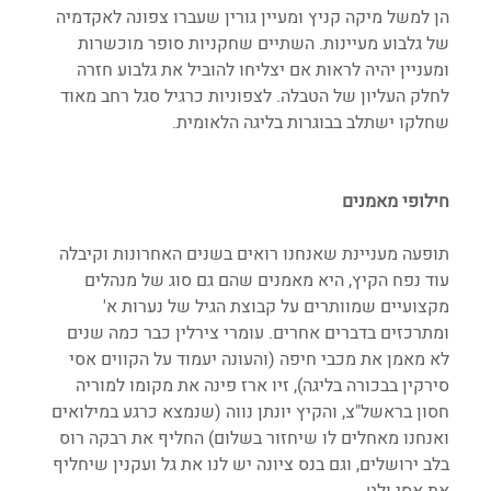
הן למשל מיקה קניץ ומעיין גורין שעברו צפונה לאקדמיה 
של גלבוע מעיינות. השתיים שחקניות סופר מוכשרות 
ומעניין יהיה לראות אם יצליחו להוביל את גלבוע חזרה 
לחלק העליון של הטבלה. לצפוניות כרגיל סגל רחב מאוד 
שחלקו ישתלב בבוגרות בליגה הלאומית. 
חילופי מאמנים
תופעה מעניינת שאנחנו רואים בשנים האחרונות וקיבלה 
עוד נפח הקיץ, היא מאמנים שהם גם סוג של מנהלים 
מקצועיים שמוותרים על קבוצת הגיל של נערות א' 
ומתרכזים בדברים אחרים. עומרי צירלין כבר כמה שנים 
לא מאמן את מכבי חיפה (והעונה יעמוד על הקווים אסי 
סירקין בבכורה בליגה), זיו ארז פינה את מקומו למוריה 
חסון בראשל"צ, והקיץ יונתן נווה (שנמצא כרגע במילואים 
ואנחנו מאחלים לו שיחזור בשלום) החליף את רבקה רוס 
בלב ירושלים, וגם בנס ציונה יש לנו את גל ועקנין שיחליף 
את אסי ולט.