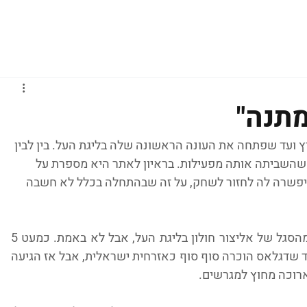
גברים
נשים
נוער
נבחרות
ליגות אירופיות
מתנה"
ץ ועד שפתחה את העונה הראשונה שלה בליגת העל. בין לבין 
ה שהשביתה אותה מפעילות. בראיון לאתר היא מספרת על 
פשרה לה לחזור לשחק, על זה שבהתחלה בכלל לא חשבה 
כבר כמה שנים שקורטני דגלאס היא חלק מהסגל של אליצור חולון בליגת העל, אבל לא באמת. כמעט 5 
שנים של ענייני בירוקרטיה ומאבקים עברו עד שדגלאס הוכרה סוף סוף כאזרחית ישראלית, אבל אז הגיעה 
רוכה מחוץ למגרשים.