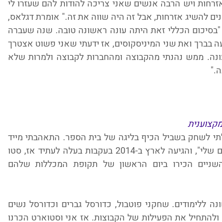
"זה בהחלט היה תהליך חשוב להשיג את האזרחות ויש הרבה אנשים שאני צריכה להודות להם שעזרו לי 
להשיג אותה. בסופו של דבר לקח בערך 5 שנים להשיג אזרחות, אבל זה היה שווה את זה." אומרת דגלאס, 
ששיחקה העונה באליצור חולון מליגת העל "בסיכום הכללי זאת היתה עונה ראשונה טובה. שנה שעברה 
עברתי ניתוח לתיקון הרצועה הצולבת, הרצועה בברך ואת שני המיניסקוסים, אז ידעתי שאני פשוט אצטרך 
להיות סבלנית וחכמה עם הברכיים שלי העונה. ממש נהנתי מהקבוצה ומהחברות לקבוצה ולמרות שלא 
ה."
מקצוענית
דגלאס משחקת כדורסל מכיתה ד', "ההתחלתי לשחק בשביל הכיף בליגה של בית הספר. התאהבתי מייד 
ומאז הכדורסל הוא חלק בלתי נפרד מהחיים שלי", והגיעה לארץ ב-2014 בעקבות בעלה לעתיד אז, סטו 
דגלאס, ששיחק בליגת העל ובלאומית. השניים הכירו ביום הראשון של תקופת המכללות שלהם 
"סטו ואני נפגשנו בקיץ לפני השנה הראשונה ללימודים. שחקני פוטבול, כדורסל גברים וכדורסל נשים 
מגיעים לקורסי קיץ כדי להכיר את הקמפוס ולהתחיל את הפעילות של הקבוצות. אז אני וסטוארט הכרנו 