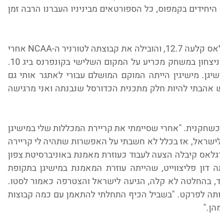
בתקופה הזאת. בגלל שהיינו בין הסטודנטים היחידים בקמפוס, כל הספורטאים מביניניו העברנו הרבה זמן 
בעונת הסניור שלה באוניברסיטת מישיגן דגלאס קלעה 12.7, והובילה את קבוצתה לטורניר ה-NCAA אחרי 
יכולת מאני טיים טובה ו-6 נקודות כולל סל ניצחון במשחק מכריע על המקום השלישי בקונפרנס ביג 10. 
"אהבתי את התקופה שלי באוניברסיטת מישיגן. מישיגין הייתה המוקם המושלם עבורי לאתגר אותי גם 
מבחינה אתלטית וגם מבחינה אקדמית. ממש אהבתי להיות חלק מתכנית הכדורסל שנבנתה ואני מרגישה 
אבל נראה היה שכאן נגמרת הקריירה שלה כשחקנית. "אחרי שסיימתי את קריירת המכללות שלי במישיגן 
החלטתי לאמן שנתיים במכללות ואז עברתי לישראל, אז בכלל לא חשבתי על האפשרות שתהיה לי קריירה 
מקצוענית בכדורסל עד שהגעתי לישראל." דגלאס קיבלה הצעה לעבוד כעוזרת מאמנת באוניברסיטת צפון 
קנטקי, כשבעמדת המאמנת הראשית הייתה דון פליצווייט, שהייתה עוזרת המאמנת במישיגן בתקופת 
המכללות של דגאלס. אחרי שנתיים בתפקיד, בהחלטה לא קלה, הגיעה לישראל והצטרפה כאמור לסטו. 
אבל אולי דווקא המעבר הוא מה שהחזיר אותה לפרקט. "בשביל הכיף התחלתי להתאמן עם כמה קבוצות 
הן."