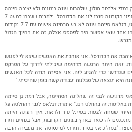
העונה כאמור דגלאס סוף סוף עלתה לשחק במדי אליצור חולון, שלמרות עונה בינונית ולא יציבה סיימה 
אותה במקום החמישי ועוד אפילו לפני שענייני הקורונה סגרו לנו את הכדורסל. ולמרות שעברו כמעט 7 
שנים מאז העונה האחרונה שלה על הפרקט, דגלאס סיימה עונה לא רע מבחינה אישית עם 7.7 נקודות 
בכ-25 דקות בממוצע למשחק. ואם יש משהו אחד שאי אפשר היה לפספס אצלה, זה את החיוך הגדול 
מגרש.
"בלי שום ספק היה שווה את ההמתנה. אני אוהבת את הכדורסל. אני אוהבת את האנשים שיצא לי לפגוש 
דרך המשחק ואת הקשרים שהצלחתי לבנות. זאת היתה הרגשה מדהימה שיכולתי לדרוך על הפרקט 
כאזרחית ישראלית, בעיקר אחרי כל הדברים שנדרשו כדי להגיע לזה. אני אסירת תודה לכל האנשים 
נה היא תוצאה של סבלנות ועבודה קשה בזמן שחיכיתי."
ואז הגיעה הקורונה. "אני לא בטוחה איך אני מרגישה לגבי זה שהליגה הסתיימה, אבל רמת גן סיימה 
ראשונה את הליגה אז אם מישהו צריך לזכות באליפות זה בהחלט הם." אומרת דגלאס לגבי ההחלטה על 
סיום העונה בליגת הנשים. "יחד עם זאת, הייתי שמחה לצפות בפיינל פור ולראות איך העונה הייתה 
מסתיימת על המגרש." קורטני וסטו אומנם מתכננים להישאר בארץ בשנים הקרובות, אבל בנתיים חזרו 
לארה"ב להיות עם המשפחה לאור המשבר שנוצר. "בסה"כ אני בסדר. חזרתי למינסוטה ואני מעבירה הרבה 