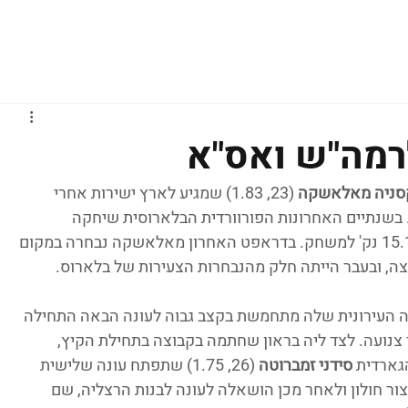
גברים
נשים
נוער
נבחרות
ליגות אירופיות
רמה"ש ואס"א
סניה מאלאשקה
 (23, 1.83) שמגיע לארץ ישירות אחרי 
שנתיים האחרונות הפורוורדית הבלארוסית שיחקה 
באוניברסיטת טנסי ובעונה האחרונה קלעה 15.1 נק' למשחק. בדראפט האחרון מאלאשקה נבחרה במקום 
בה העירונית שלה מתחמשת בקצב גבוה לעונה הבאה התחילה 
צנועה. לצד ליה בראון שחתמה בקבוצה בתחילת הקיץ, 
ארדית 
סידני זמברוטה
 (26, 1.75) שתפתח עונה שלישית 
ור חולון ולאחר מכן הושאלה לעונה לבנות הרצליה, שם 