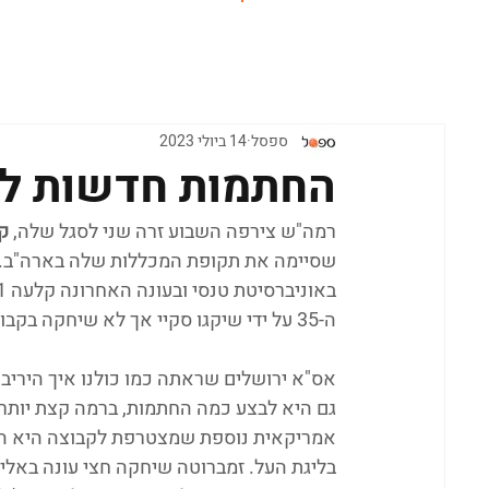
ראשי
ספסל
14 ביולי 2023
החתמות חדשות ל
רמה"ש צירפה השבוע זרה שני לסגל שלה, 
ק
שסיימה את תקופת המכללות שלה בארה"ב. ב
ה-35 על ידי שיקגו סקיי אך לא שיחקה בקבוצה, ובעבר הייתה חלק מהנבחרות הצעירות של בלארוס.
אס"א ירושלים שראתה כמו כולנו איך הירי
גם היא לבצע כמה החתמות, ברמה קצת יותר 
אמריקאית נוספת שמצטרפת לקבוצה היא הג
בליגת העל. זמברוטה שיחקה חצי עונה באליצ