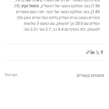
בגזרת הקו האחורי יש לנו את הגארדים 
עידו יפה
 (18.5, 
1.90) בוגר מחלקת הנוער של ראשל"צ, ו
ג'מאל נקיב
 (19, 
1.85), בוגר מחלקת הנוער של יבנה. יפה רשם מספרים 
נהדרים העונה בבית העליון בליגת העל וסיים כסגן מלך 
הסלים עם 20.0 נק' למשחק, עם כמעט 3 שלשות 
למשחק. לזה הוסיף גם 6.4 רב', 2.7 אס' ו-2.2 חט'. 
פוסטים קשורים
הצג הכול