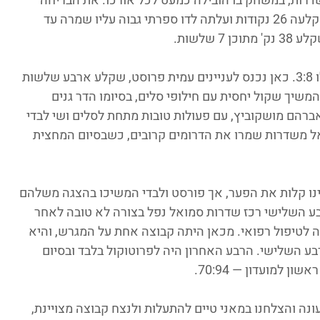
ת גברה בגמר 94:70 על מ.כ. שדרות, במשחק בו הובילה כמעט לכל אורכו. את הבריחה 
הגדולה הדר גנים עשתה ברבע השלישי, שם קלעה 26 נקודות ועלתה לדו ספרתי גבוה עליו שמרה עד 
שלשות.
תחילת המשחק הייתה של הדרומים, שהובילו 3:8. כאן נכנס לעניינים עמית פרוסט, שקלע ארבע שלשות 
משיך שקול יחסית עם חילופי סלים, בסיומו הדר גנים 
דר גנים אברהם מושקוביץ, עם פעולות טובות מתחת לסלים ושי לבדי 
אל משדרות שמרו את הדרומים קרובים, כשבסיום המחצית 
נו קלות את הפער, אך פורסט ולבדי המשיכו בהצגה משלהם 
17. 6 דקות לסיום הרבע השלישי רכז שדרות סמואל נפל בצורה לא טובה לאחר 
לטיפול רפואי. מכאן היתה קבוצה אחת על המגרש, והיא 
 הדרך ליתרון 79:54 בסוף הרבע השלישי. הרבע האחרון היה לפרוטוקול בלבד ובסיום 
 למועדון — 70:94.
עונה והצלחנו במאני טיים להתעלות ולנצח קבוצה מצויינת, 