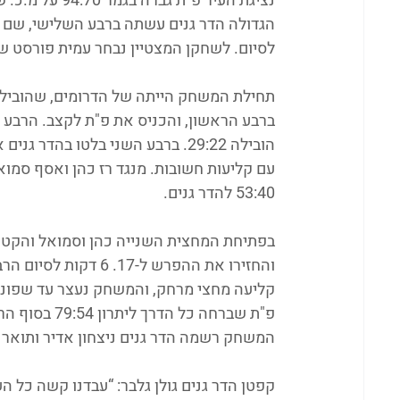
נציגת העיר פ"
לסיום. לשחקן המצטיין נבחר עמית פורסט שקלע 38 נק' מתוכן 7 
ברבע הראשון, והכניס את פ"ת לקצב. הרבע ה
הובילה 29:22. ברבע השני בלטו בה
עם קליעות חשובות. מנגד רז כהן ואסף סמו
53:40 להדר גנים.
בפתיחת המחצית השנייה כהן וסמואל והקטי
והחזירו את ההפרש ל-
קליעה מחצי מרחק, והמשחק נעצר עד שפונה 
פ"ת שברחה כל
המשחק רשמה הדר גנים ניצחון אדיר ותואר ראשון
קפטן הדר גנים גולן גלבר: “עבדנו קשה כל ה