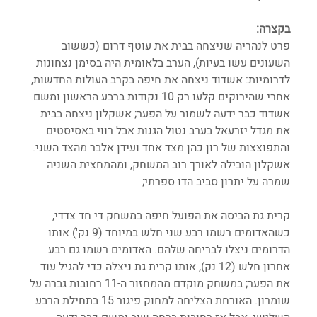
בקצרה:
פרט לנהריה שניצחה בבית את עוטף דרום (כששוב 
השעונים עשו בעיות), הערב בלאומית היה בסימן נצחונות 
לדרומיות: אשדוד ניצחה את חיפה בקרב העולות החדשות, 
אחרי שהירוקים קלעו רק 10 נקודות ברבע הראשון ומשם 
אשדוד כבר ידעה לשמור על הפער; אשקלון ניצחה בבית 
את מגדל יזרעאל בערב נטול הגנות אבל רווי באסיסטים 
והתפוצצות של רון כהן מצד אחד ועידן אלבר מהצד השני. 
אשקלון הובילה לאורך רוב המשחק, ומהמחצית השניה 
שמרה על יתרון סביב הדו ספרתי; 
קרית גת הביסה את הפועל חיפה במשחק די חד צדדי, 
כשהאדומים רשמו רבע שני חלש במיוחד (9 נק') אותו 
הדרומים ניצלו לבריחה שלהם. האדומים רשמו גם רבע 
אחרון חלש (12 נק), אותו קרית גת ניצלה כדי להגיל עוד 
את הפער; במשחק מוקדם מהמחזור ה-11 רחובות גברה על 
שומרון. האורחת הצליחה למחוק פיגור 15 בתחילת הרבע 