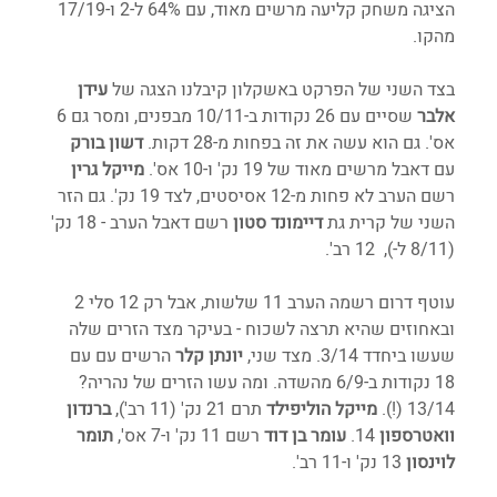
הציגה משחק קליעה מרשים מאוד, עם 64% ל-2 ו-17/19 
מהקו. 
בצד השני של הפרקט באשקלון קיבלנו הצגה של 
עידן 
אלבר
 שסיים עם 26 נקודות ב-10/11 מבפנים, ומסר גם 6 
אס'. גם הוא עשה את זה בפחות מ-28 דקות. 
דשון בורק
עם דאבל מרשים מאוד של 19 נק' ו-10 אס'. 
מייקל גרין 
רשם הערב לא פחות מ-12 אסיסטים, לצד 19 נק'. גם הזר 
השני של קרית גת 
דיימונד סטון
 רשם דאבל הערב - 18 נק' 
(8/11 ל-),  12 רב'. 
עוטף דרום רשמה הערב 11 שלשות, אבל רק 12 סלי 2 
ובאחוזים שהיא תרצה לשכוח - בעיקר מצד הזרים שלה 
שעשו ביחדד 3/14. מצד שני, 
יונתן קלר
 הרשים עם עם 
18 נקודות ב-6/9 מהשדה. ומה עשו הזרים של נהריה? 
13/14 (!). 
מייקל הוליפילד
 תרם 21 נק' (11 רב'), 
ברנדון 
וואטרספון 
14. 
עומר בן דוד
 רשם 11 נק' ו-7 אס', 
תומר 
לוינסון
 13 נק' ו-11 רב'.