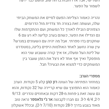
השלישי, אבל אז רחובות ברחה שוב ומשם כבר ידעה 
לשמור על הפער.
נהריה כאמור הצליחה הפעם לסיים את המשחק הביתי 
שלה, ועשתה זאת בצורה חד צדדית מול הדרומים. 
הצפונים הובילו לאורך כל המשחק ועם ההתקדמות שלו 
גם הגדילו את הפער, כשהם בערב קליעה לא רע עם 6 
שחקנים בדו ספרתי. אבל מה יהיה עם השעונים במגרש? 
עין שרה נחשב לאחד האולמות היפים בליגה, בסטנדרט 
של ליגת העל ומעלה, אז איך קורה ששבוע שני הוא 
מופסק? ואיך אף אחד לא ניצל את הזמן שעבר בין 
המשחקים כדי למצוא את הבעיה? חבל. 
מספרי הערב:
במחזור הפתיחה של העונה 
רון כהן
 קלע 5 נקודות. הערב 
כאמור הוא התפוצץ עם שיא קריירה של 32 נקודות, והוא 
גם עשה זאת ב-פחות מ-28 דקות ובאחוזים נהדרים. 9/13 
ל-2, 4/4 ל-3. גם חברו לקבוצה 
אר ג'י גלאספר
 נראה טוב 
מאוד בצבע בדרך ל-28 נקודות (7/10 ל-2), ובכלל אשקלון 