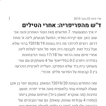
אדי מינץ
22 בנוב׳ 2019
ד"ש מהפריפריה: אחרי הטילים
יו איך התגעגעתי. 7 חודשים מאז הטור האחרון והנה אני 
שוב כאן. וגם יקירת המדור, הפועל מבועים, ליגה א' מחוז 
דרום. רוצים להיזכר מה היה בעונת 2018/19? ברור שלא. 
אבל בכל זאת. לקבוצה היה חסר סל וחצי לעלות ליגה. 
אחרי סיום עונה הרואי של 17/18 בטור הניצחונות 
בסידרה ויתרון 0-2 בפלייאוף של 4 משחקים עם שני 
משחקי בית ביד שלא הספיקו. העלייה לארצית הוכרעה 
בין 3 קבוצות על הפרשי סלים. אכזרי.
ומה התחדש בעונת 2019/20? המאמן. במקום יוסי בן אקן 
שעלה לעמדת עוזר בלאומית מונה אדיר יפרח. תושב 
נתיבות (מה שנקרא "מאמן בית") וטיפוס עסוק ביותר 
(נספרו 4 עבודות שונות, שאפו). גם שני הגבוהים של 
הקבוצה עלו ליגה (אדר בן עליזה למעלה אדומים ושי 