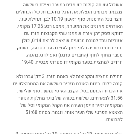
אשכול עשתה קולות כשמוזס במעבר ואילת בשלשה 
צמצמו. מבועים מנצלת את הרגלים הכבדות של הכחולים 
ורצה בכל הזדמנות, סוף ראשון 10:19 לבן. תחילת שני, 
האורחים מאזנים את המשחק, אמצע רבע 17:26 מקומי. 
דווקא פסק זמן אורח שממנו שתי הקבוצות חזרו עם 
אזוריות עבד לטובת מבועים שיצאה לריצת 0:14, כולן 
מידי רחמים שהיה בלתי ניתן לעצירה עם הטבעה, משחק 
מעבר מחוף לחוף (החברים פרגנו) ואפילו גג בהגנה. 
יורדים למחצית בפער מקומי דו ספרתי מבטיח, 19:40.
תחילת מחצית והקבוצות לא באמת חזרו. 3 דק' עברו ולא 
קורה כלום. רינות האורח מזכיר בשלשה את המטרה-לשים 
את הכדור הכתום בסל. הקצב האיטי נמשך. סוף שלישי, 
31:56 למארחים. שלשת בכורה של בוגר מחלקת הנוער 
המקומית יאיר היימן העירה את הקהל המקומי וסל של 
הצאצא הפרטי שלי העיר אותי. ונגמר. בסיום 51:68 
למבועים.
קלעים מבועים: 23 נק' רון רחמים, 10 נק' יותם אטיאס, 9 