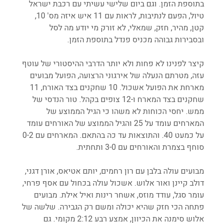
בתוספת הזמן. וגם ביום שלישי עשיתי עם רכבת ישראל 
טיול, הפעם לנתיבות, לראות עם 11 איש איזה מס' 10, 
קטן, מהיר, חזק, שמאלי, לא זורק מי יודע מה לסל 
ובסבירות גבוהה מכניס פנדל בתוספת הזמן.        
קיצר לפנינו לא פחות ולא יותר הדרבי ההיסטורי של עוטף 
עזה, מטרתם הנעלה של אירגוני הרצועה, הפועל מבועים 
מארחת את הפועל אשכול. 10 שחקנים בצד האורח, 11 
שחקנים בצד המארח ו-12 צופים בקהל. טור הנדסי של 
ממש. יחסי הכוחות לא משהו כי הגיל הממוצע של 
המארחים עומד על 25 והגיל הממוצע של האורחים עומד 
על כמעט 40. והתוצאות עד כה בהתאם. המארחים עם 0-2 
סוחף בצמרת והאורחים עם 3-0 ותחתית.
מבועים עולה בלבן עם רון רחמים, יותם אטיאס, אורן דגני, 
דולב קיינן ואור אלוש. אשכול עולה בכחול עם אסף פרחי, 
עומר סגל, עודד מוזס, אשחר רינות ואיל אילת. מבועים 
פתחה הכי חזק שהיא יכולה ומשם רק הגבירה. שלשה של 
אלוש סימנה את הכיוון, אמצע רבע 2:12 מקומי. גם 