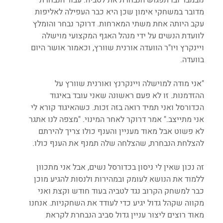
מדובר במשחקי אימון שכן היא כבר העפילה לאליפות 
עקב היותה אחת משתי המארחות. דרוקר נבחר והומלץ 
לוועדת הנשים על ידי מנהל האגף המקצועי מוישלה 
ויינקרץ ויו"ר הוועדה אורנית שוורץ, וכאמור אושר היום 
בוועדה.
"אני מודה למוישלה ויינקרנץ ואורנית שוורץ על 
ההזדמנות. זו לא פעם ראשונה שאני עובד באיגוד 
הכדורסל ואני תמיד רואה בזה זכות. כשהאיגוד קורא לי 
אני מתייצב." אמר דרוקר לאחר המינוי. "מצפה לנו אתגר 
לא פשוט אבל מאוד מעניין והענף כולו צריך להירתם 
להצלחת הנבחרת, שהצלחה שלה תמנף את הענף כולו. 
זה נכון שאין לי ניסון בכדורסל נשים, אבל אני מתכוון 
ללמוד את הנושא לעומק ובמהירות ולנסות להגיע מוכן 
כבר למשחק הקרוב נגד לטביה בעוד חודש וקצת ואני 
מקווה שקהל גדול יגיע כדי לעודד את השחקניות. אנחנו 
מאוד רוצים ליצור עניין גדול סביב הנבחרת לקראת 