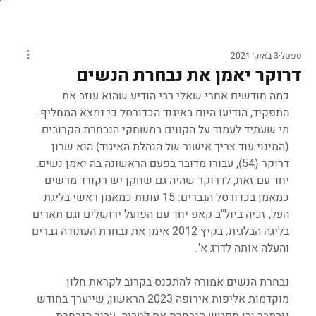
ספסל
3 באוק׳ 2021
דרוקר יאמן את נבחרת הנשים
כמה חודשים אחרי שאלי רבי הודיע שהוא עוזב את 
התפקיד, הודיעו היום באיגוד הכדורסל כי נמצא המחליף. 
מי שעתיד לעמוד על הקווים במשחקי הנבחרת הקרובים 
(המינוי עוד צריך אישור של הנהלת האיגוד) הוא שרון 
דרוקר (54), עבורו מדובר בפעם הראשונה בה יאמן נשים. 
יחד עם זאת, לדרוקר שהיה גם שחקן יש רקורד מרשים 
כמאמן בכדורסל הגברים: 15 עונות כמאמן ראשי בליגת 
העל, זכיה ביול"ב קאפ יחד עם הפועל ירושלים וגם תארים 
בליגה הבלגית. בקיץ 2012 אימן את נבחרת העתודה גברים 
והעלה אותה לדרג א'.
נבחרת הנשים אמורה להתכנס בקרוב לקראת חלון 
מוקדמות אליפות אירופה 2023 הראשון, שייערך בחודש 
נובמבר ובו תפגוש הנבחרת את לטביה. עבור הנבחרת 