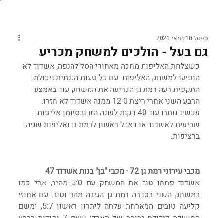
ספסל
10 במאי 2021
גם בעל - הולכים למשחק מכריע
כשצלחת האליפות מחכה מאחורי הסל להנפה, אשדוד לא 
הופיעו למשחק האליפות. עם כל טעות הגנתית ויכולת 
התקפית רעה רמת גן הכריעה את המשחק עוד באמצע 
הרבע השני אחרי ריצת 12-0 ממנה אשדוד לא חזרו. 
עכשיו נותרו עוד 40 דקות לעונה הזו ובסיומן אליפות 
שביעית לאשדוד או דאבל ראשון לרמת גן ואליפות שניה 
ברציפות. 
מכבי עירוני רמת גן 72 - מכבי "בן" בנות אשדוד 47
אשדוד פתחו טוב את המשחק עם 5:0 מהיר, אבל כמו 
במשחק השני בסדרה רמת גן הגיבה מהר וטוב. עם אחוזי 
קליעה טובים המארחת עלתה ליתרון ראשון 5:7, ומשם 
המשיכה ליכולת גבוהה של הארדן שעם 7 נקודות ברבע 