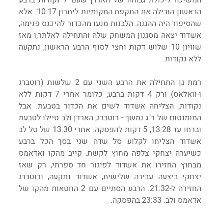
הראשון הובילה את התקפת המקומיות ליתרון 10:17. אלא 
שהסיפור היה ההגנה. הלבנות מנעו מהכדור להיכנס פנימה, 
אשדוד יצאה מסגנון המשחק שלה והתחילה לאלתר,ו מאז 
שוויון 10 שלוש דקות וחצי לסוף הרבע הראשון, נתקעה 
ללא נקודות.
רמת גן התחילה את הרבע השני עם 2 שלשות (רוטברג 
ו-וואלאס) ורק 4 דקות ברבע, כלומר אחרי 7 דקות ללא 
נקודות, הצליחה אשדוד לשים את הכדור בטבעת. אבל 
המומנטום של ר"ג נמשך - רוטברג, הארדן ולב טיילו לטבעת 
וברחו עד 13:28, 5 דקות להפסקה. אחרי 13:30 של טל לב 
אשדוד הצליחו לקלוע סל שדה שני בסך הכל ברבע 
כשיערה יצחקי צלפה מחוץ לקשת. קייב מהקו ואדאמס 
מבחוץ החזירו את אשדוד לפיגור חד ספרתי, רק שאז 
יצחקי ביצעה עבירה שלישית, אשדוד נתקעה, ורוטברג 
החזירה ל-21:32. הרבע הסתיים עם 2 החטאות מהקו של 
אדאמס ולב. 23:33 בהפסקה.