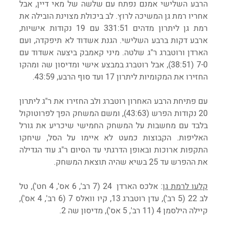
הרבע השלישי אמנם נפתח עם שלשה של מאי דיין, אבל 
אחריו רמת גן המשיכה לרוץ. לב ביכולת מצוינת הובילה את 
רמת גן ליתרון מדהים 331:51 עם 19 נקודות אישיות, 
ארבע דקות ברבע השלישי. הגנת אשדוד לא תיפקדה, ועם 
הארדן ורוטברג ר"ג שלטה. מיני קאמבק ביצעה אשדוד עם 
7-0 (38:51), אבל רוטברג במבצע אישי ומדיסון שה ומהקו 
החזירו את המקומיות ליתרון 17 ועד סוף הרבע, 43:59.
עם פתיחת הרבע האחרון רוטברג ולב החזירו את ר"ג ליתרון 
20 נקודות הפרש (43:63), ומשם המשחק הפך לפרוטוקול 
בלבד עם מחשבות על המשחק החמישי שיכריע את גורל 
האליפות. הקבוצות כמעט לא איימו על הסל, שיחקו 
התקפות ארוכות ובאופן הדרגתי עד הסיום ר"ג עוד הגדילה 
את ההפרש עד 25 בשיא שהיה תוצאת המשחק.
קלעו לרמת גן
: אלכס הארדן  24 (7 רב', 6 אס', 4 חט'), טל 
לב 22 (5 רב'), עדן רוטברג 13, קיו וואלס 7 (6 רב', 4 אס'), 
קיילה הילסמן 4 (11 רב', 5 אס'), מדיסון שה 2.