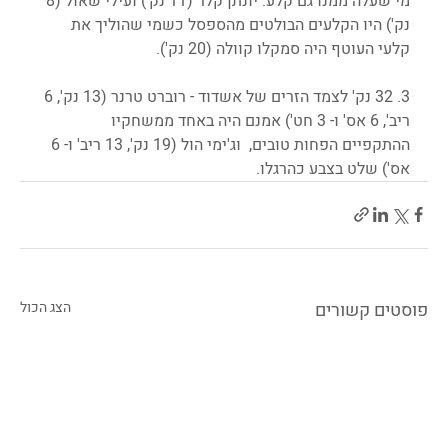
מי שעלה ממנו גם קלע. יונתן קלר (11 נק') ועילי שאול (8 
נק') היו הקלעים הבולטים מהספסל כשמי שהוליך את 
קלעי העוטף היה סמקלו קוולה (20 נק').
3. 32 נק' לצמד הזרים של אשדוד - רוברט טרנר (13 נק', 6 
ריב', 6 אס' ו- 3 חט') אמנם היה באחד ממשחקיו 
ההתקפיים הפחות טובים,  וג'ימי הול (19 נק', 13 ריב' ו- 6 
אס') שלט בצבע כהרגלו.
פוסטים קשורים
הצג הכול