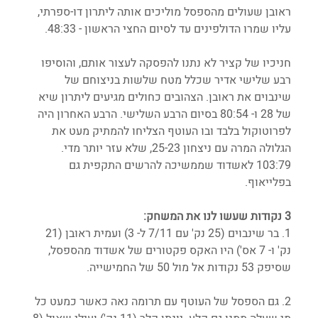
ראובן שעולים מהספסל מוליכים אותה ליתרון דו-ספרתי, 
עליו שמרו הדולפינים עד לסיום החצי הראשון - 48:33.
חניכיו של קציר לא נתנו להפסקה לעצור אותם, והוסיפו 
רבע שלישי אדיר שכלל מטח שלשות בניצוחם של 
שינבוים את ראובן. הצהובים כחולים מגיעים ליתרון שיא 
של 28 ו- 80:54 בסיום הרבע השלישי. הרבע האחרון היה 
לפרוטוקול בלבד ובו העוטף הצליחו להמתיק מעט את 
הגלולה המרה עם ניצחון 25-23, שלא עזר יותר מדי. 
103:79 לאשדוד שממשיכה להרשים התקפית גם 
בפלייאוף.
3 נקודות שעשו לנו את המשחק:
1. בר שינבוים (25 נק' עם 7/11 ל- 3) ועמית ראובן (21 
נק' ו- 7 אס') היו האקס פקטורים של אשדוד מהספסל, 
שסיפק 53 נקודות אל מול 50 של החמישייה.
2. גם הספסל של העוטף עם תרומה נאה כאשר כמעט כל 