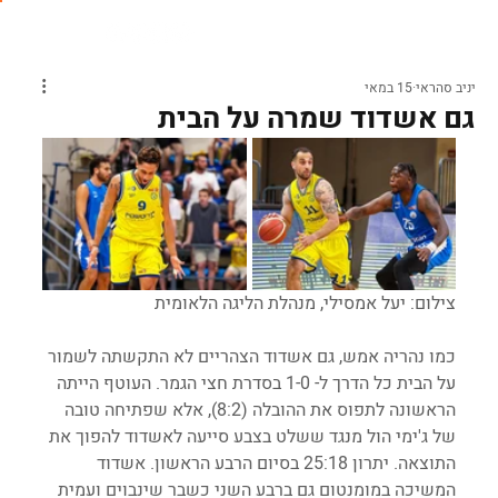
יניב סהראי
15 במאי
גם אשדוד שמרה על הבית
צילום: יעל אמסילי, מנהלת הליגה הלאומית
כמו נהריה אמש, גם אשדוד הצהריים לא התקשתה לשמור 
על הבית כל הדרך ל- 1-0 בסדרת חצי הגמר. העוטף הייתה 
הראשונה לתפוס את ההובלה (8:2), אלא שפתיחה טובה 
של ג'ימי הול מנגד ששלט בצבע סייעה לאשדוד להפוך את 
התוצאה. יתרון 25:18 בסיום הרבע הראשון. אשדוד 
המשיכה במומנטום גם ברבע השני כשבר שינבוים ועמית 