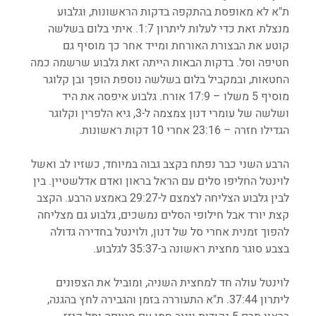
ת"א לא מאופסת בהתקפה בדקות הראשונות, וגלבוע 
מנצלת זאת כדי לעלות ליתרון 1:7. איתי בלום בשלשה 
קוטע את הבצורת האורחת ומייד אחר כך מוסיף גם 
חטיפה וסל. בדקות הבאות הייתה זאת גלבוע שרשמה כמה 
החטאות, ובמקביל בלום בשלשה נוספת הופך ובן קלוגר 
מוסיף 5 משלו – 17:9 אורח. גלבוע איפסה את היד 
ושלשה של עומרי דנון צמצמה ל-3, גיא הלפרין וקלוגר 
הגדילו חזרה – 23:16 אחרי 10 דקות ראשונות.
הרבע השני כבר נפתח בקצב גבוה במיוחד, כשזיו לב ואשל 
לוינטל החליפו סלים עם הראל בראון ואדם אדלשטיין. בין 
לבין גלבוע הצליחה לצמצם ל-29:27 באמצע הרבע. הקצב 
קצת יורד אבל חילופי הסלים נמשכים, גלבוע גם מצליחה 
להפוך זמנית אחרי סל של דנון, ולוינטל בחדירה גדולה 
בצבע סוגר מחצית ראשונה ב-35:37 לגלבוע.
לוינטל עולה חד למחצית השניה, ומוביל את הצפונים 
ליתרון 37:44. ת"א התעוררה בזמן והגבירה לחץ בהגנה, 