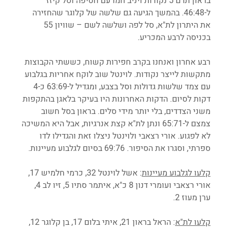
בראון תרם 5 נקודות ויניב חמו עם חטיפה וסל קיזז 
ל-46:48. בהמשך הגיעה גם שלשה של קלוגר שהחזירה 
את היתרון לת"א, סל לפה ושלשה לשם – שוויון 55 
בכניסה לרבע המכריע.
רבע אחרון ואנחנו בקרב חפירות קשוח, כששתי הקבוצות 
מתקשות לייצר נקודות. לוינטל שוב לוקח אחריות בגלבוע 
עם צמד שלשות גדולות וסל בצבע, ומגדיל ל-63:69 כ-4 
דקות לסיום. הדקות האחרונות היו בעיקר בלאגן בהתקפות 
משני הצדדים, בלי יותר מידי סלים. בראון בסל חשוב 
צמצם ל-65:71 ונתן לת"א קצת אנרגיות, אבל היא המשיכה 
לא לפגוע. אורי רצאבי ולוינטל ניצלו זאת והגדילו לדו 
ספרתי, וסגרו את הסיפור. 69:76 בסיום לגלבוע מעיינות.
קלעו לגלבוע מעיינות
: אשל לוינטל 32, כרמי חלמיש 17, 
אורי רצאבי ועומרי דנון 8 כ"א, איתמר סתיו 5, זיו לב 4, 
ערן מעוז 2.
קלעו לת"א
: הראל בראון 21, איתי בלום 17, בן קלוגר 12, 